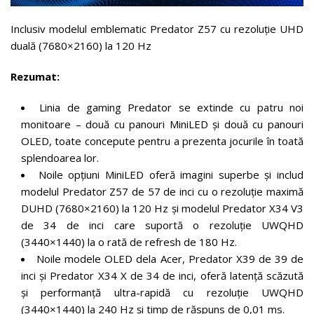
Inclusiv modelul emblematic Predator Z57 cu rezoluție UHD
duală (7680×2160) la 120 Hz
Rezumat:
Linia de gaming Predator se extinde cu patru noi
monitoare – două cu panouri MiniLED și două cu panouri
OLED, toate concepute pentru a prezenta jocurile în toată
splendoarea lor.
Noile opțiuni MiniLED oferă imagini superbe și includ
modelul Predator Z57 de 57 de inci cu o rezoluție maximă
DUHD (7680×2160) la 120 Hz și modelul Predator X34 V3
de 34 de inci care suportă o rezoluție UWQHD
(3440×1440) la o rată de refresh de 180 Hz.
Noile modele OLED dela Acer, Predator X39 de 39 de
inci și Predator X34 X de 34 de inci, oferă latență scăzută
și performanță ultra-rapidă cu rezoluție UWQHD
(3440×1440) la 240 Hz și timp de răspuns de 0,01 ms.