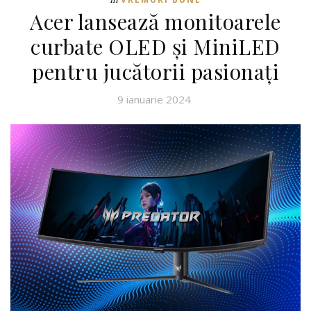
Acer lansează monitoarele
curbate OLED și MiniLED
pentru jucătorii pasionați
9 ianuarie 2024