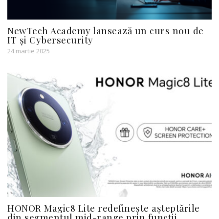
NewTech Academy lansează un curs nou de
IT și Cybersecurity
24 martie 2025
HONOR Magic8 Lite redefinește așteptările
din segmentul mid-range prin funcții