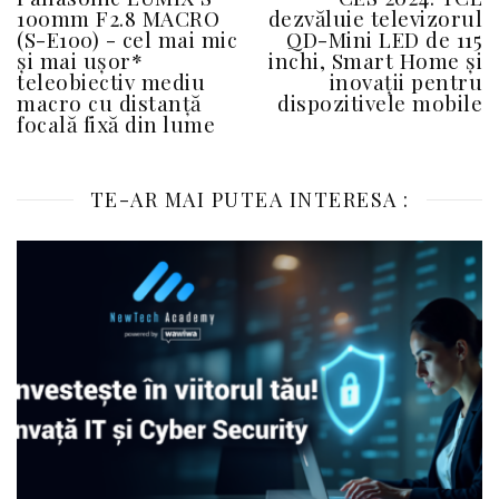
100mm F2.8 MACRO
dezvăluie televizorul
(S-E100) - cel mai mic
QD-Mini LED de 115
și mai ușor*
inchi, Smart Home și
teleobiectiv mediu
inovații pentru
macro cu distanță
dispozitivele mobile
focală fixă din lume
TE-AR MAI PUTEA INTERESA :