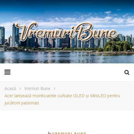
Acasă
Vremuri Bune
Acer lansează monitoarele curbate OLED și MiniLED pentru
jucătorii pasionați
În
VREMURI BUNE