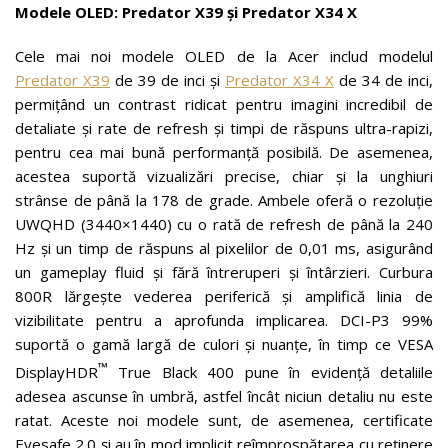
Modele OLED: Predator X39 și Predator X34 X
Cele mai noi modele OLED de la Acer includ modelul
Predator
X39
de 39 de inci și
Predator X34 X
de 34 de inci,
permițând un contrast ridicat pentru imagini incredibil de
detaliate și rate de refresh și timpi de răspuns ultra-rapizi,
pentru cea mai bună performanță posibilă. De asemenea,
acestea suportă vizualizări precise, chiar și la unghiuri
strânse de până la 178 de grade. Ambele oferă o rezoluție
UWQHD (3440×1440) cu o rată de refresh de până la 240
Hz și un timp de răspuns al pixelilor de 0,01 ms, asigurând
un gameplay fluid și fără întreruperi și întârzieri. Curbura
800R lărgește vederea periferică și amplifică linia de
vizibilitate pentru a aprofunda implicarea. DCI-P3 99%
suportă o gamă largă de culori și nuanțe, în timp ce VESA
™
DisplayHDR
True Black 400 pune în evidență detaliile
adesea ascunse în umbră, astfel încât niciun detaliu nu este
ratat. Aceste noi modele sunt, de asemenea, certificate
Eyesafe 2.0 și au în mod implicit reîmprospătarea cu reținere