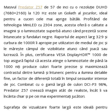
Masivul
Predator Z57
de 57 de inci cu o rezoluție DUHD
(7680×2160) la 120 Hz este un Goliath al jocurilor, ideal
pentru a cuceri cele mai aprige bătălii. Profitând de
tehnologia MiniLED cu 2304 zone, acesta oferă o calitate a
imaginii și o luminozitate superbă atunci când prezintă scene
întunecate și fundaluri negre. Raportul de aspect larg 32:9 și
curbura de 1000R îi apropie pe utilizatori de mediul de joc și
le mărește câmpul de vizibilitate atunci când joacă sau
lucrează. În plus, certificarea VESA DisplayHDR™ 1000 de
top asigură faptul că acesta atinge o luminozitate de până la
1000 niți produce culori foarte precise și maximizează
contrastul dintre lumină și întuneric pentru a ilumina detaliile
fine, un factor de diferență totală în timpul sesiunilor intense
de joc. Combinat cu o gamă largă de culori DCI-P3 98%,
Predator Z57 creează imagini atât de realiste, încât îi va
încânta chiar și pe cei mai experimentați jucători.
Suprafața de vizualizare foarte largă este ideală pentru