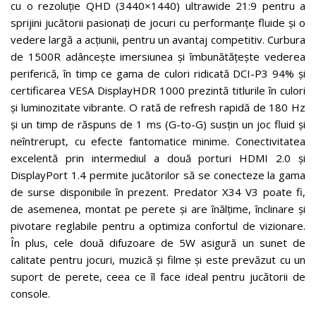
cu o rezoluție QHD (3440×1440) ultrawide 21:9 pentru a
sprijini jucătorii pasionați de jocuri cu performanțe fluide și o
vedere largă a acțiunii, pentru un avantaj competitiv. Curbura
de 1500R adâncește imersiunea și îmbunătățește vederea
periferică, în timp ce gama de culori ridicată DCI-P3 94% și
certificarea VESA DisplayHDR 1000 prezintă titlurile în culori
și luminozitate vibrante. O rată de refresh rapidă de 180 Hz
și un timp de răspuns de 1 ms (G-to-G) susțin un joc fluid și
neîntrerupt, cu efecte fantomatice minime. Conectivitatea
excelentă prin intermediul a două porturi HDMI 2.0 și
DisplayPort 1.4 permite jucătorilor să se conecteze la gama
de surse disponibile în prezent. Predator X34 V3 poate fi,
de asemenea, montat pe perete și are înălțime, înclinare și
pivotare reglabile pentru a optimiza confortul de vizionare.
În plus, cele două difuzoare de 5W asigură un sunet de
calitate pentru jocuri, muzică și filme și este prevăzut cu un
suport de perete, ceea ce îl face ideal pentru jucătorii de
console.