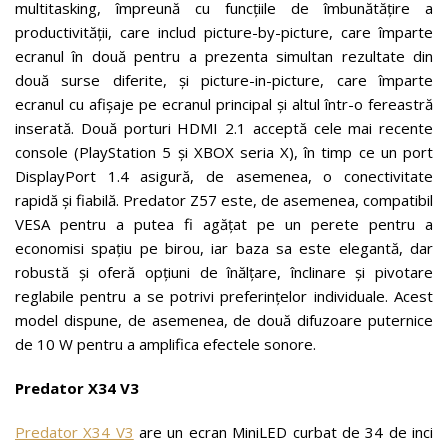
multitasking, împreună cu funcțiile de îmbunătățire a
productivității, care includ picture-by-picture, care împarte
ecranul în două pentru a prezenta simultan rezultate din
două surse diferite, și picture-in-picture, care împarte
ecranul cu afișaje pe ecranul principal și altul într-o fereastră
inserată. Două porturi HDMI 2.1 acceptă cele mai recente
console (PlayStation 5 și XBOX seria X), în timp ce un port
DisplayPort 1.4 asigură, de asemenea, o conectivitate
rapidă și fiabilă. Predator Z57 este, de asemenea, compatibil
VESA pentru a putea fi agățat pe un perete pentru a
economisi spațiu pe birou, iar baza sa este elegantă, dar
robustă și oferă opțiuni de înălțare, înclinare și pivotare
reglabile pentru a se potrivi preferințelor individuale. Acest
model dispune, de asemenea, de două difuzoare puternice
de 10 W pentru a amplifica efectele sonore.
Predator X34 V3
Predator X34 V3
are un ecran MiniLED curbat de 34 de inci