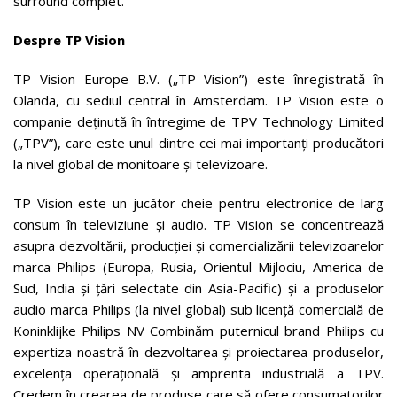
surround complet.
Despre TP Vision
TP Vision Europe B.V. („TP Vision”) este înregistrată în
Olanda, cu sediul central în Amsterdam. TP Vision este o
companie deținută în întregime de TPV Technology Limited
(„TPV”), care este unul dintre cei mai importanți producători
la nivel global de monitoare și televizoare.
TP Vision este un jucător cheie pentru electronice de larg
consum în televiziune și audio. TP Vision se concentrează
asupra dezvoltării, producției și comercializării televizoarelor
marca Philips (Europa, Rusia, Orientul Mijlociu, America de
Sud, India și țări selectate din Asia-Pacific) și a produselor
audio marca Philips (la nivel global) sub licență comercială de
Koninklijke Philips NV Combinăm puternicul brand Philips cu
expertiza noastră în dezvoltarea și proiectarea produselor,
excelența operațională și amprenta industrială a TPV.
Credem în crearea de produse care să ofere consumatorilor