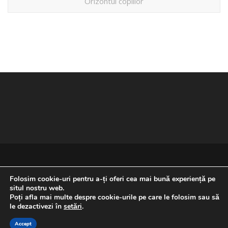
Orizontul copiilor
Folosim cookie-uri pentru a-ți oferi cea mai bună experiență pe
situl nostru web.
Poți afla mai multe despre cookie-urile pe care le folosim sau să
REVENIRE LA ÎNCEPUTUL PAGINII
le dezactivezi în
setări
.
Accept