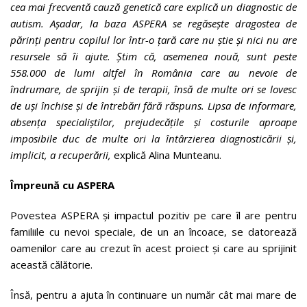
cea mai frecventă cauză genetică care explică un diagnostic de
autism. Așadar, la baza ASPERA se regăsește dragostea de
părinți pentru copilul lor într-o țară care nu știe și nici nu are
resursele să îi ajute. Știm că, asemenea nouă, sunt peste
558.000 de lumi altfel în România care au nevoie de
îndrumare, de sprijin și de terapii, însă de multe ori se lovesc
de uși închise și de întrebări fără răspuns. Lipsa de informare,
absența specialiștilor, prejudecățile și costurile aproape
imposibile duc de multe ori la întârzierea diagnosticării și,
implicit, a recuperării,
explică Alina Munteanu.
Împreună cu ASPERA
Povestea ASPERA și impactul pozitiv pe care îl are pentru
familiile cu nevoi speciale, de un an încoace, se datorează
oamenilor care au crezut în acest proiect și care au sprijinit
această călătorie.
Însă, pentru a ajuta în continuare un număr cât mai mare de