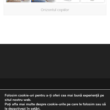
Orizontul copiilor
Folosim cookie-uri pentru a-ți oferi cea mai bună experiență pe
situl nostru web.
Poți afla mai multe despre cookie-urile pe care le folosim sau să
REVENIRE LA ÎNCEPUTUL PAGINII
le dezactivezi în
setări
.