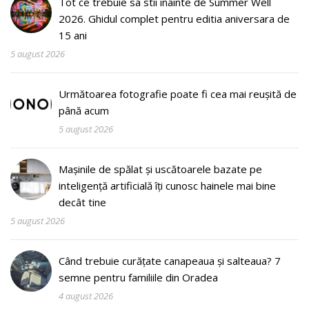
Tot ce trebuie sa stii inainte de Summer Well
2026. Ghidul complet pentru editia aniversara de
15 ani
5 august 2026
Următoarea fotografie poate fi cea mai reușită de
până acum
5 august 2026
Mașinile de spălat și uscătoarele bazate pe
inteligență artificială îți cunosc hainele mai bine
decât tine
5 august 2026
Când trebuie curățate canapeaua și salteaua? 7
semne pentru familiile din Oradea
4 august 2026