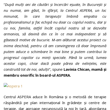
“
După mulți ani de căutări și încercări eșuate, în București și
nu numai, am găsit, în sfârșit, la Centrul ASPERA, un loc
minunat, în care terapeuții îmbină empatia cu
profesionalismul și fac echipă nu doar cu copilul nostru, dar și
cu noi, familia, astfel încât copilul nostru să se dezvolte
armonios, să devină din ce în ce mai independent și să
găsească motive de bucurie. M-am alăturat acestui proiect cu
inima deschisă, pentru că am convingerea că doar împreună
putem aduce o schimbare în mai bine și putem contribui la
progresul copiilor cu minți speciale. Până la urmă, lumea
acestor copii, chiar dacă poate părea de neînțeles, este
construită tot de noi, adulții
”, spune
Lavinia Chican, mamă și
membru onorific în board-ul ASPERA.
Centrul ASPERA aduce în România și o metodă de terapie
răspândită pe plan internațional în grădinițe și centre de
terapie, dar aproape necunoscută la noi în țară, abordarea