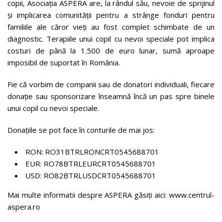
copii, Asociația ASPERA are, la rândul său, nevoie de sprijinul
și implicarea comunității pentru a strânge fonduri pentru
familiile ale căror vieți au fost complet schimbate de un
diagnostic. Terapiile unui copil cu nevoi speciale pot implica
costuri de până la 1.500 de euro lunar, sumă aproape
imposibil de suportat în România.
Fie că vorbim de companii sau de donatori individuali, fiecare
donație sau sponsorizare înseamnă încă un pas spre binele
unui copil cu nevoi speciale.
Donațiile se pot face în conturile de mai jos:
RON: RO31BTRLRONCRT0545688701
EUR: RO78BTRLEURCRT0545688701
USD: RO82BTRLUSDCRT0545688701
Mai multe informatii despre ASPERA găsiți aici: www.centrul-
aspera.ro