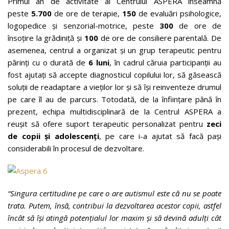
Primul an de activitate al Centrului ASPERA înseamnă
peste
5.700
de ore de terapie,
150
de evaluări psihologice,
logopedice și senzorial-motrice, peste
300
de ore de
însoțire la grădiniță și
100
de ore de consiliere parentală. De
asemenea, centrul a organizat și un grup terapeutic pentru
părinți cu o durată de
6 luni
, în cadrul căruia participanții au
fost ajutați să accepte diagnosticul copilului lor, să găsească
soluții de readaptare a vieților lor și să își reinventeze drumul
pe care îl au de parcurs. Totodată, de la înființare până în
prezent, echipa multidisciplinară de la Centrul ASPERA a
reușit să ofere suport terapeutic personalizat pentru
zeci
de copii și adolescenți
, pe care i-a ajutat să facă pași
considerabili în procesul de dezvoltare.
“Singura certitudine pe care o are autismul este că nu se poate
trata. Putem, însă, contribui la dezvoltarea acestor copii, astfel
încât să își atingă potențialul lor maxim și să devină adulți cât