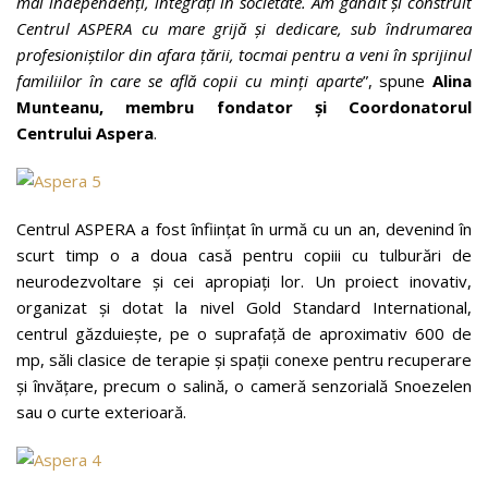
mai independenți, integrați în societate. Am gândit și construit
Centrul ASPERA cu mare grijă și dedicare, sub îndrumarea
profesioniștilor din afara țării, tocmai pentru a veni în sprijinul
familiilor în care se află copii cu minți aparte
”, spune
Alina
Munteanu, membru fondator și Coordonatorul
Centrului Aspera
.
Centrul ASPERA a fost înființat în urmă cu un an, devenind în
scurt timp o a doua casă pentru copiii cu tulburări de
neurodezvoltare și cei apropiați lor. Un proiect inovativ,
organizat și dotat la nivel Gold Standard International,
centrul găzduiește, pe o suprafață de aproximativ 600 de
mp, săli clasice de terapie și spații conexe pentru recuperare
și învățare, precum o salină, o cameră senzorială Snoezelen
sau o curte exterioară.