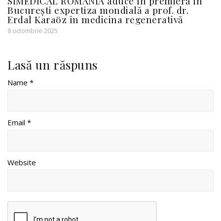
SIMEDICAL ROMÂNIA aduce în premieră în
București expertiza mondială a prof. dr.
Erdal Karaöz în medicina regenerativă
8 octombrie 2025
Lasă un răspuns
Name *
Email *
Website