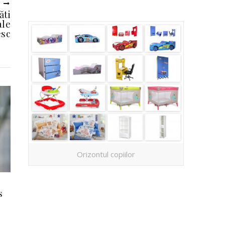
U
ăti
ale
esc
Orizontul copiilor
s