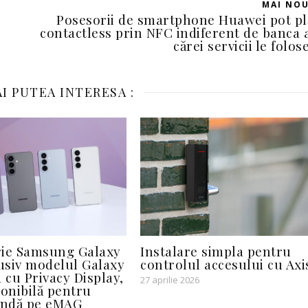
MAI NO
Posesorii de smartphone Huawei pot pl
contactless prin NFC indiferent de banca 
cărei servicii le folos
I PUTEA INTERESA :
rie Samsung Galaxy
Instalare simpla pentru
lusiv modelul Galaxy
controlul accesului cu Axi
 cu Privacy Display,
27 aprilie 2026
ponibilă pentru
ndă pe eMAG