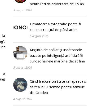
pentru editia aniversara de 15 ani
5 august 2026
Următoarea fotografie poate fi
cea mai reușită de până acum
 la
5 august 2026
ng”.
unt
Mașinile de spălat și uscătoarele
bazate pe inteligență artificială îți
cunosc hainele mai bine decât tine
5 august 2026
e o
ing
Când trebuie curățate canapeaua și
salteaua? 7 semne pentru familiile
din Oradea
4 august 2026