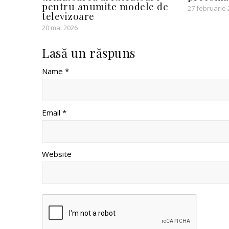
pentru anumite modele de
27 februarie
televizoare
20 mai 2026
Lasă un răspuns
Name *
Email *
Website