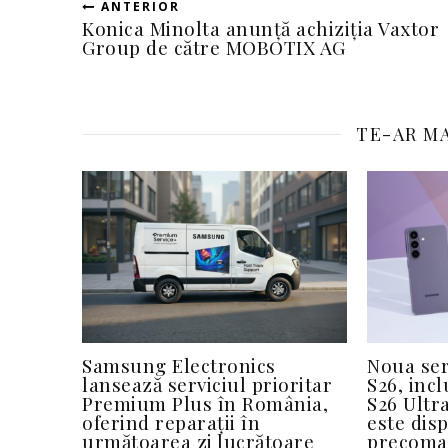
ANTERIOR
Konica Minolta anunță achiziția Vaxtor
Group de către MOBOTIX AG
TE-AR MA
Samsung Electronics
Noua se
lansează serviciul prioritar
S26, inc
Premium Plus în România,
S26 Ultra
oferind reparații în
este dis
următoarea zi lucrătoare
precoma