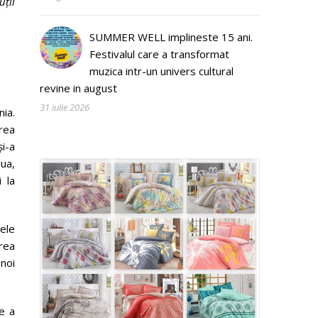
ții
SUMMER WELL implineste 15 ani.
Festivalul care a transformat
muzica intr-un univers cultural
revine in august
31 iulie 2026
ia.
rea
i-a
lua,
 la
ele
rea
 noi
e a