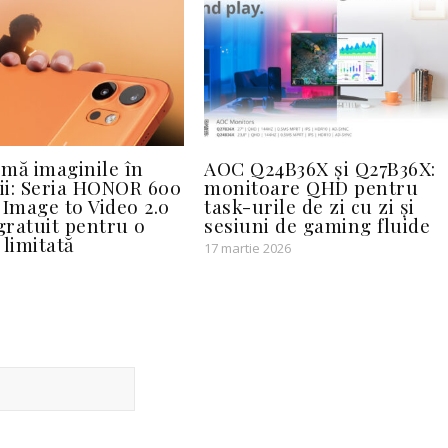
mă imaginile în
AOC Q24B36X și Q27B36X:
vii: Seria HONOR 600
monitoare QHD pentru
 Image to Video 2.0
task-urile de zi cu zi și
 gratuit pentru o
sesiuni de gaming fluide
 limitată
17 martie 2026