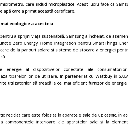
1 micrometru, care includ microplastice. Acest lucru face ca Sam
de apă care a primit această certificare.
i mai ecologic
e
a acesteia
i pentru a sprijini viața sustenabilă, Samsung a încheiat, de aseme
 funcție Zero Energy Home Integration pentru SmartThings Ener
ocare de la panouri solare și sisteme de stocare a energiei pent
ică.
 energie al dispozitivelor conectate ale consumatorilor
tiparelor lor de utilizare. În parteneriat cu Wattbuy în S.U.A.
 utilizatorilor să treacă la cel mai eficient furnizor de energie
 reciclat care este folosită în aparatele sale de uz casnic. În a
e la componentele interioare ale aparatelor sale și la element