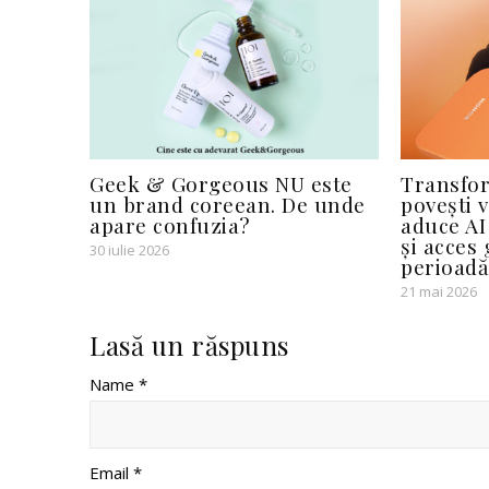
Geek & Gorgeous NU este
Transfor
un brand coreean. De unde
povești 
apare confuzia?
aduce AI
și acces
30 iulie 2026
perioadă
21 mai 2026
Lasă un răspuns
Name *
Email *