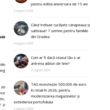
pentru editia aniversara de 15 ani
5 august 2026
Când trebuie curățate canapeaua și
salteaua? 7 semne pentru familiile
din Oradea
ile
4 august 2026
Cum ar fi dacă ceasul tău s-ar
antrena alături de tine?
 din
ung
3 august 2026
TAG investește 500.000 de euro
 de
în retail în 2026, pentru
nce
modernizarea magazinelor și
ic,
extinderea portofoliului
t și
3 august 2026