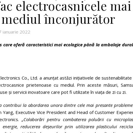
fac electrocasnicele mai
 mediul înconjurător
7 ianuarie 2022
s care ofer
ă
caracteristici mai ecologice pân
ă
la ambalaje durab
ctronics Co., Ltd. a anunțat astăzi inițiativele de sustenabilitate
ectrocasnice prietenoase cu mediul. Prin aceste măsuri, Sams
și servicii inovatoare care pot fi utilizate în viața de zi cu zi.
 contribui la abordarea unora dintre cele mai presante probleme
n Yang, Executive Vice President and Head of Customer Experie
ectronics.
„Colabor
ă
ri pentru combaterea poluării cu microplast
nergie, reducerea deșeurilor prin utilizarea plasticului recicla