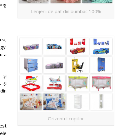
sung
Lenjerii de pat din bumbac 100%
nea,
gy.
ru a
 și
 și
 din
Orizontul copiilor
cest
ele