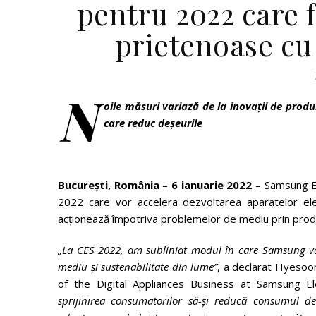
pentru 2022 care 
prietenoase cu
N
oile m
ă
suri variaz
ă
de la inovații de produ
care reduc deșeurile
București, România – 6 ianuarie 2022
– Samsung Ele
2022 care vor accelera dezvoltarea aparatelor el
acționează împotriva problemelor de mediu prin produse 
„La CES 2022, am subliniat modul în care Samsung va
mediu și sustenabilitate din lume”
, a declarat Hyesoo
of the Digital Appliances Business at Samsung El
sprijinirea consumatorilor s
ă
-și reduc
ă
consumul de e