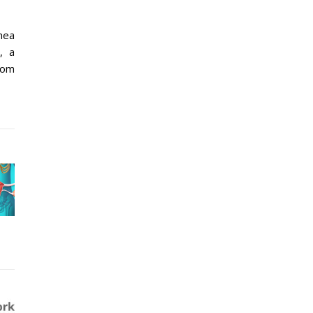
mea
, a
oom