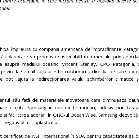
 dintre activit
ă
țile la care lucr
ă
m pentru a dezvolta diverse solu
abil.”
chipă împreună cu compania americană de îmbrăcăminte Patagon
tă colaborare va promova sustenabilitatea mediului prin aborda
ra asupra mediului oceanic. Vincent Stanley, CPO Patagonia, ș
rivire la semnificația acestei colaborări și direcția pe care o va 
pot „ajuta la redirecționarea valului schimbărilor climatice și
ntul său față de materialele inovatoare care diminuează daun
ă să ajute Samsung în mai multe moduri, inclusiv prin testa
le și facilitarea aderării în ONG-ul Ocean Wise. Samsung dezvoltă
i negativ al microplasticelor.
certificat de NSF International în SUA pentru capacitatea sa d