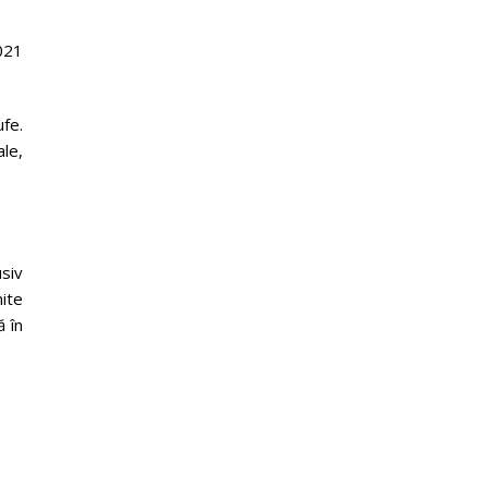
2021
ufe.
ale,
siv
mite
ă în