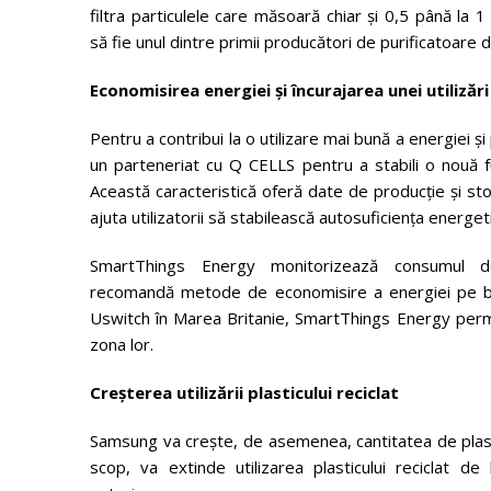
filtra particulele care măsoară chiar și 0,5 până la 
să fie unul dintre primii producători de purificatoare 
Economisirea energiei și încurajarea unei utilizăr
Pentru a contribui la o utilizare mai bună a energiei ș
un parteneriat cu Q CELLS pentru a stabili o nouă
Această caracteristică oferă date de producție și st
ajuta utilizatorii să stabilească autosuficiența energet
SmartThings Energy monitorizează consumul de
recomandă metode de economisire a energiei pe baza 
Uswitch în Marea Britanie, SmartThings Energy permite
zona lor.
Creșterea utiliz
ă
rii plasticului reciclat
Samsung va crește, de asemenea, cantitatea de plastic
scop, va extinde utilizarea plasticului reciclat d