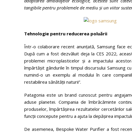
adaptarea ambalajelor ecologice, acestea sunt câteva
tangibile pentru problemele de mediu și un viitor susten
Tehnologie pentru reducerea polu
ă
rii
Într-o colaborare recent anunțată, Samsung face e
După cum a fost dezvăluit deja la CES 2022, aceas
problemei microplasticelor și a impactului acesto
împărtășit gândurile în timpul discursului Samsung cu p
numind-o un exemplu al modului în care companiile 
restabilirea sănătății naturii”.
Patagonia este un brand cunoscut pentru angajame
aduse planetei. Compania de îmbrăcăminte continu
produselor, împărtășirea rezultatelor cercetărilor sa
funcții concepute pentru a ajuta la depășirea impactulu
De asemenea, Bespoke Water Purifier a fost recent 