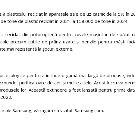
a plasticului reciclat în aparatele sale de uz casnic de la 5% în 
de tone de plastic reciclat în 2021 la 158.000 de tone în 2024.
c reciclat din polipropilenă pentru cuvele mașinilor de spălat r
ticole precum cutiile de prânz uzate și benzile pentru măști faci
ste mai rezistentă la șocuri externe.
r ecologice pentru a include o gamă mai largă de produse, inclu
crounde, purificatoare de aer și multe altele. Acest lucru va per
t produsele lor. Această extindere a fost lansată pentru prima dat
n 2022.
gice ale Samsung, vă rugăm să vizitați Samsung.com.