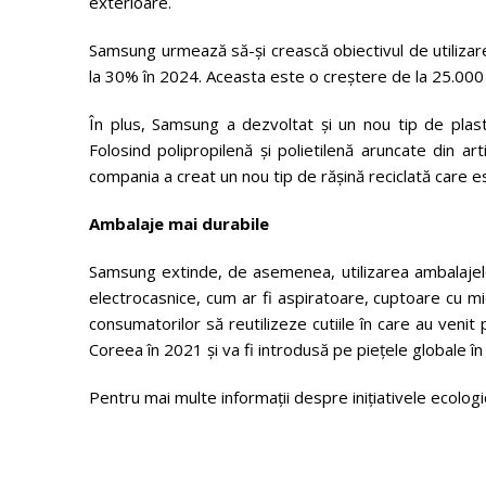
exterioare.
Samsung urmează să-și crească obiectivul de utilizare 
la 30% în 2024. Aceasta este o creștere de la 25.000 
În plus, Samsung a dezvoltat și un nou tip de plasti
Folosind polipropilenă și polietilenă aruncate din ar
compania a creat un nou tip de rășină reciclată care e
Ambalaje mai durabile
Samsung extinde, de asemenea, utilizarea ambalajelo
electrocasnice, cum ar fi aspiratoare, cuptoare cu mi
consumatorilor să reutilizeze cutiile în care au veni
Coreea în 2021 și va fi introdusă pe piețele globale î
Pentru mai multe informații despre inițiativele ecolo