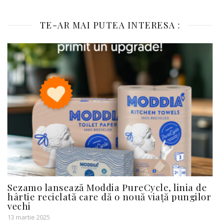
TE-AR MAI PUTEA INTERESA :
Sezamo lansează Moddia PureCycle, linia de
hârtie reciclată care dă o nouă viață pungilor
vechi
13 martie 2025