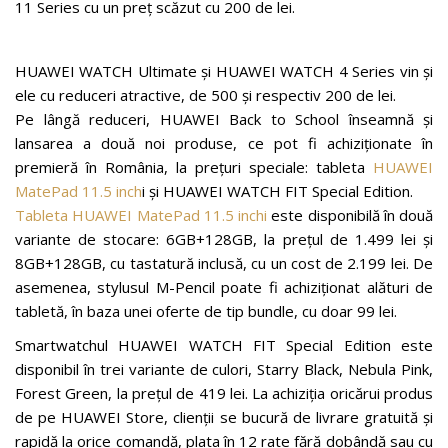
11 Series cu un preț scăzut cu 200 de lei.
HUAWEI WATCH Ultimate și HUAWEI WATCH 4 Series vin și
ele cu reduceri atractive, de 500 și respectiv 200 de lei.
Pe lângă reduceri, HUAWEI Back to School înseamnă și
lansarea a două noi produse, ce pot fi achiziționate în
premieră în România, la prețuri speciale: tableta
HUAWEI
MatePad 11.5 inch
i și HUAWEI WATCH FIT Special Edition.
Tableta HUAWEI MatePad 11.5 inchi
este disponibilă în două
variante de stocare: 6GB+128GB, la prețul de 1.499 lei și
8GB+128GB, cu tastatură inclusă, cu un cost de 2.199 lei. De
asemenea, stylusul M-Pencil poate fi achiziționat alături de
tabletă, în baza unei oferte de tip bundle, cu doar 99 lei.
Smartwatchul HUAWEI WATCH FIT Special Edition este
disponibil în trei variante de culori, Starry Black, Nebula Pink,
Forest Green, la prețul de 419 lei. La achiziția oricărui produs
de pe HUAWEI Store, clienții se bucură de livrare gratuită și
rapidă la orice comandă, plata în 12 rate fără dobândă sau cu