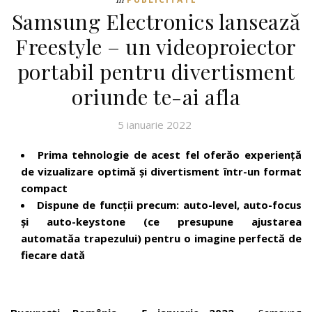
Samsung Electronics lansează
Freestyle – un videoproiector
portabil pentru divertisment
oriunde te-ai afla
5 ianuarie 2022
Prima tehnologie de acest fel ofer
ă
o experiență
de vizualizare optim
ă
și divertisment într-un format
compact
Dispune de funcții precum: auto-level, auto-focus
și auto-keystone (ce presupune ajustarea
automat
ă
a trapezului) pentru o imagine perfect
ă
de
fiecare dat
ă