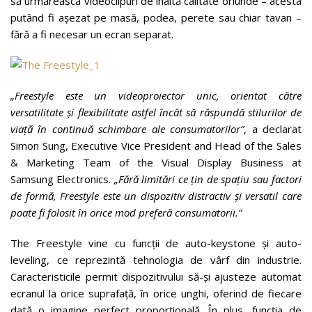
să urmărească videoclipuri de înaltă calitate oriunde – acesta
putând fi așezat pe masă, podea, perete sau chiar tavan –
fără a fi necesar un ecran separat.
„
Freestyle este un videoproiector unic, orientat c
ă
tre
versatilitate și flexibilitate astfel încât s
ă
r
ă
spund
ă
stilurilor de
viaț
ă
în continu
ă
schimbare ale consumatorilor”
, a declarat
Simon Sung, Executive Vice President and Head of the Sales
& Marketing Team of the Visual Display Business at
Samsung Electronics.
„F
ă
r
ă
limit
ă
ri ce țin de spațiu sau factori
de form
ă
, Freestyle este un dispozitiv distractiv și versatil care
poate fi folosit în orice mod prefer
ă
consumatorii.”
The Freestyle vine cu funcții de auto-keystone și auto-
leveling, ce reprezintă tehnologia de vârf din industrie.
Caracteristicile permit dispozitivului să-și ajusteze automat
ecranul la orice suprafață, în orice unghi, oferind de fiecare
dată o imagine perfect proporțională. În plus, funcția de