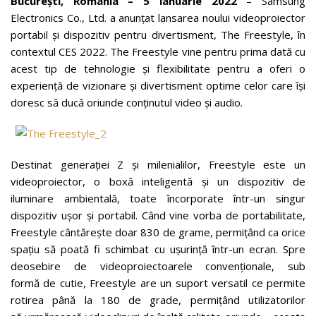
București, România – 5 ianuarie 2022
– Samsung
Electronics Co., Ltd. a anunțat lansarea noului videoproiector
portabil și dispozitiv pentru divertisment, The Freestyle, în
contextul CES 2022. The Freestyle vine pentru prima dată cu
acest tip de tehnologie și flexibilitate pentru a oferi o
experiență de vizionare și divertisment optime celor care își
doresc să ducă oriunde conținutul video și audio.
Destinat generației Z și milenialilor, Freestyle este un
videoproiector, o boxă inteligentă și un dispozitiv de
iluminare ambientală, toate încorporate într-un singur
dispozitiv ușor și portabil. Când vine vorba de portabilitate,
Freestyle cântărește doar 830 de grame, permițând ca orice
spațiu să poată fi schimbat cu ușurință într-un ecran. Spre
deosebire de videoproiectoarele convenționale, sub
formă de cutie, Freestyle are un suport versatil ce permite
rotirea până la 180 de grade, permițând utilizatorilor