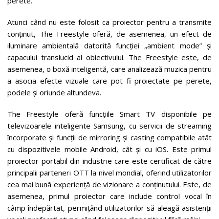
perete.
Atunci când nu este folosit ca proiector pentru a transmite
conținut, The Freestyle oferă, de asemenea, un efect de
iluminare ambientală datorită funcției „ambient mode” și
capacului translucid al obiectivului. The Freestyle este, de
asemenea, o boxă inteligentă, care analizează muzica pentru
a asocia efecte vizuale care pot fi proiectate pe perete,
podele și oriunde altundeva.
The Freestyle oferă funcțiile Smart TV disponibile pe
televizoarele inteligente Samsung, cu servicii de streaming
încorporate și funcții de mirroring și casting compatibile atât
cu dispozitivele mobile Android, cât și cu iOS. Este primul
proiector portabil din industrie care este certificat de către
principalii parteneri OTT la nivel mondial, oferind utilizatorilor
cea mai bună experiență de vizionare a conținutului. Este, de
asemenea, primul proiector care include control vocal în
câmp îndepărtat, permițând utilizatorilor să aleagă asistenții