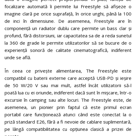
focalizare automată îi permite lui Freestyle să afișeze o
imagine clară pe orice suprafață, în orice unghi, până la 100
de inci în dimensiune. De asemenea, Freestyle are în
componență un radiator dublu care permite un bass clar și
profund, fără distorsiuni, iar capacitatea sa de a reda sunetul
la 360 ​​de grade le permite utilizatorilor să se bucure de o
experiență sonoră de calitate cinematografică, indiferent
unde se află.
În ceea ce privește alimentarea, The Freestyle este
compatibil cu baterii externe care acceptă USB-PD și ieșire
de 50 W/20 V sau mai mult, astfel încât utilizatorii să-l
poată lua cu ei oriunde, indiferent dacă sunt în mișcare, într-o
excursie în camping sau alte locuri. The Freestyle este, de
asemenea, un pionier prin faptul că este primul ecran
portabil care funcționează atunci când este conectat la o
priză standard E26, fără a fi nevoie de cablare suplimentară,
pe lângă compatibilitatea cu opțiunea clasică a prizei de