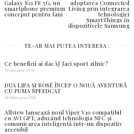
Galaxy S21 FE 5G, un
adoptarea Connected
smartphone premium
Living prin integrarea
conceput pentru fani
tehnologiei
SmartThings în
dispozitivele Samsung
TE-AR MAI PUTEA INTERESA :
Ce beneficii ai dacÄƒ faci sport zilnic?
13 ianuarie 2019
DUA LIPA ȘI ROSÉ ÎNCEP O NOUĂ AVENTURĂ
CU PUMA SPEEDCAT
26 februarie 2025
Allview lansează noul Viper V10 compatibil
cu AVI GPT, aducând tehnologia NFC și
comunicarea inteligentă într-un dispozitiv
accesibil