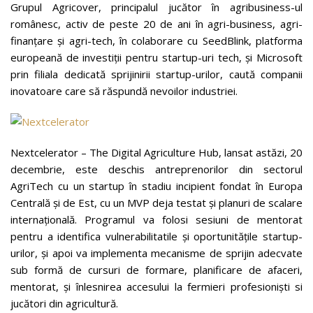
Grupul Agricover, principalul jucător în agribusiness-ul
românesc, activ de peste 20 de ani în agri-business, agri-
finanțare și agri-tech, în colaborare cu SeedBlink, platforma
europeană de investiții pentru startup-uri tech, și Microsoft
prin filiala dedicată sprijinirii startup-urilor, caută companii
inovatoare care să răspundă nevoilor industriei.
Nextcelerator – The Digital Agriculture Hub, lansat astăzi, 20
decembrie, este deschis antreprenorilor din sectorul
AgriTech cu un startup în stadiu incipient fondat în Europa
Centrală și de Est, cu un MVP deja testat și planuri de scalare
internațională. Programul va folosi sesiuni de mentorat
pentru a identifica vulnerabilitatile și oportunitățile startup-
urilor, și apoi va implementa mecanisme de sprijin adecvate
sub formă de cursuri de formare, planificare de afaceri,
mentorat, și înlesnirea accesului la fermieri profesioniști si
jucători din agricultură.