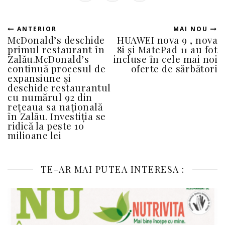
ANTERIOR
MAI NOU
McDonald’s deschide
HUAWEI nova 9 , nova
primul restaurant în
8i și MatePad 11 au fot
Zalău.McDonald’s
incluse în cele mai noi
continuă procesul de
oferte de sărbători
expansiune și
deschide restaurantul
cu numărul 92 din
rețeaua sa națională
în Zalău. Investiția se
ridică la peste 10
milioane lei
TE-AR MAI PUTEA INTERESA :