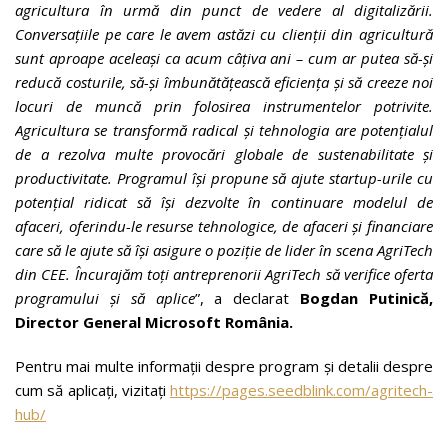
agricultura în urmă din punct de vedere al digitalizării.
Conversațiile pe care le avem astăzi cu clienții din agricultură
sunt aproape aceleași ca acum câțiva ani – cum ar putea să-și
reducă costurile, să-și îmbunătățească eficiența și să creeze noi
locuri de muncă prin folosirea instrumentelor potrivite.
Agricultura se transformă radical și tehnologia are potențialul
de a rezolva multe provocări globale de sustenabilitate și
productivitate. Programul își propune să ajute startup-urile cu
potențial ridicat să își dezvolte în continuare modelul de
afaceri, oferindu-le resurse tehnologice, de afaceri și financiare
care să le ajute să își asigure o poziție de lider în scena AgriTech
din CEE. Încurajăm toți antreprenorii AgriTech să verifice oferta
programului și să aplice
”, a declarat
Bogdan Putinică,
Director General Microsoft România.
Pentru mai multe informații despre program și detalii despre
cum să aplicați, vizitați
https://pages.seedblink.com/agritech-
hub/