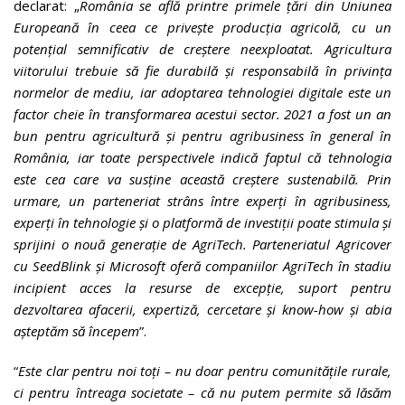
declarat: „
România se află printre primele țări din Uniunea
Europeană
în ceea ce privește
producția agricolă, cu un
potențial semnificativ de creștere neexploatat. Agricultura
viitorului trebuie să fie durabilă și responsabil
ă
în privința
normelor de mediu, iar adoptarea tehnologiei digitale este un
factor cheie în transformarea acestui sector. 2021 a fost un an
bun pentru agricultură și pentru agribusiness în general în
România, iar toate perspectivele indică faptul că tehnologia
este cea care va susține această creștere sustenabilă. Prin
urmare, un parteneriat strâns între experți în agribusiness,
experți în tehnologie și o platform
ă
de investiții poate stimula și
sprijini o nouă generație de AgriTech. Parteneriatul Agricover
cu SeedBlink și Microsoft oferă companiilor AgriTech în stadiu
incipient acces la resurse de excepție, suport pentru
dezvoltarea afacerii, expertiză, cercetare și know-how și abia
așteptăm să începem
”.
“
Este clar pentru noi toți – nu doar pentru comunitățile rurale,
ci pentru întreaga societate – că nu putem permite să lăsăm