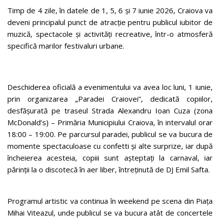
Timp de 4 zile, în datele de 1, 5, 6 și 7 iunie 2026, Craiova va
deveni principalul punct de atracție pentru publicul iubitor de
muzică, spectacole și activități recreative, într-o atmosferă
specifică marilor festivaluri urbane.
Deschiderea oficială a evenimentului va avea loc luni, 1 iunie,
prin organizarea „Paradei Craiovei”, dedicată copiilor,
desfășurată pe traseul Strada Alexandru Ioan Cuza (zona
McDonald’s) – Primăria Municipiului Craiova, în intervalul orar
18:00 – 19:00. Pe parcursul paradei, publicul se va bucura de
momente spectaculoase cu confetti și alte surprize, iar după
încheierea acesteia, copiii sunt așteptați la carnaval, iar
părinții la o discotecă în aer liber, întreținută de DJ Emil Safta.
Programul artistic va continua în weekend pe scena din Piața
Mihai Viteazul, unde publicul se va bucura atât de concertele