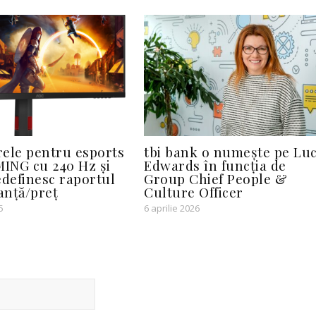
ele pentru esports
tbi bank o numește pe Luc
ING cu 240 Hz și
Edwards în funcția de
edefinesc raportul
Group Chief People &
anță/preț
Culture Officer
5
6 aprilie 2026