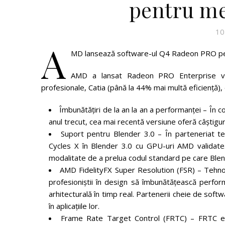
pentru me
10
A
MD lansează software-ul Q4 Radeon PRO pe
AMD a lansat Radeon PRO Enterprise vers
profesionale, Catia (până la 44% mai multă eficiență), d
Îmbunătățiri de la an la an a performanței – În
anul trecut, cea mai recentă versiune oferă câștigu
Suport pentru Blender 3.0 – În parteneriat te
Cycles X în Blender 3.0 cu GPU-uri AMD validat
modalitate de a prelua codul standard pe care Blend
AMD FidelityFX Super Resolution (FSR) – Tehnol
profesioniștii în design să îmbunătățească perform
arhitecturală în timp real. Partenerii cheie de soft
în aplicațiile lor.
Frame Rate Target Control (FRTC) – FRTC eco