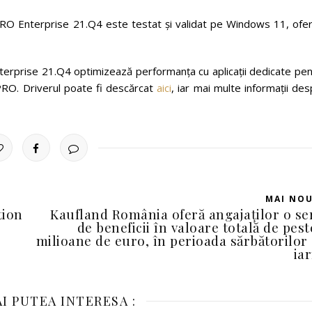
O Enterprise 21.Q4 este testat și validat pe Windows 11, ofer
rprise 21.Q4 optimizează performanța cu aplicații dedicate pen
PRO. Driverul poate fi descărcat
aici
, iar mai multe informații de
MAI NO
tion
Kaufland România oferă angajaților o se
de beneficii în valoare totală de pest
milioane de euro, în perioada sărbătorilor
ia
I PUTEA INTERESA :