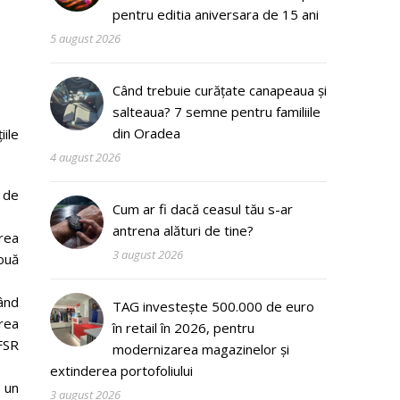
pentru editia aniversara de 15 ani
5 august 2026
Când trebuie curățate canapeaua și
salteaua? 7 semne pentru familiile
din Oradea
ile
4 august 2026
 de
Cum ar fi dacă ceasul tău s-ar
antrena alături de tine?
rea
3 august 2026
ouă
ând
TAG investește 500.000 de euro
rea
în retail în 2026, pentru
 FSR
modernizarea magazinelor și
extinderea portofoliului
 un
3 august 2026