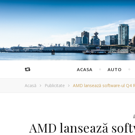
ACASA
AUTO
Acasă
Publicitate
AMD lansează software-ul Q4 R
Î
AMD lansează sof