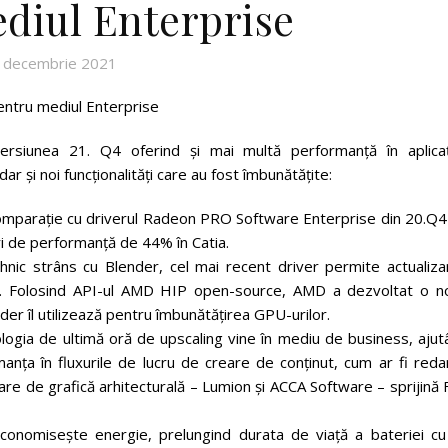
diul Enterprise
 decembrie 2021
ntru mediul Enterprise
iunea 21. Q4 oferind și mai multă performanță în aplicați
ar și noi funcționalități care au fost îmbunătățite:
 comparație cu driverul Radeon PRO Software Enterprise din 20.Q4
ri de performanță de 44% în Catia.
hnic strâns cu Blender, cel mai recent driver permite actualiza
e. Folosind API-ul AMD HIP open-source, AMD a dezvoltat o n
er îl utilizează pentru îmbunătățirea GPU-urilor.
ogia de ultimă oră de upscaling vine în mediu de business, ajut
anța în fluxurile de lucru de creare de conținut, cum ar fi reda
ware de grafică arhitecturală – Lumion și ACCA Software – sprijină
nomisește energie, prelungind durata de viață a bateriei cu