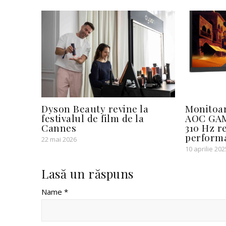
Dyson Beauty revine la
Monitoar
festivalul de film de la
AOC GAM
Cannes
310 Hz r
perform
22 mai 2026
10 aprilie 202
Lasă un răspuns
Name *