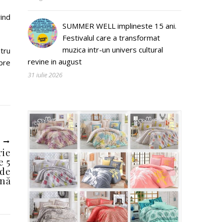
ind
SUMMER WELL implineste 15 ani.
Festivalul care a transformat
muzica intr-un univers cultural
tru
revine in august
spre
31 iulie 2026
U
rie
e 5
 de
rnă