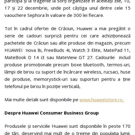
participă și la tragerile la sorți organizate în aceleași zile, 10,
17 și 22 decembrie, unde pot căștiga unul dintre cele 15
vaouchere Sephora în valoare de 300 lei fiecare.
Tot în cadrul ofertei de Crăciun, Huawei a mai pregătit o
serie de cadouri surpriză pentru cei care achiziționează
pachetele de Crăciun sau alte produse din magazin, precum
HUAWEI nova 8i, FreeBuds 4i, Watch 3 Elite, MatePad 11,
MateBook D 14 i3 sau MateView GT 27. Cadourile includ
produse promoționale precum boxe bluetooth, termos-uri,
lămpi de birou cu suport de încărcare wireless, rucsaci, huse
de produse, memorystick-uri sau suporturi pentru a ține
telefonul pe birou în poziție verticală,
Mai multe detalii sunt disponibile pe
www.huaweistore.ro.
Despre Huawei Consumer Business Group
Produsele și serviciile Huawei sunt disponibile în peste 170
de țări, deservind mai mult de o treime din populația lumii.