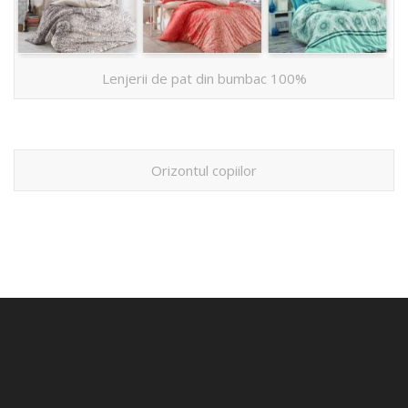
Lenjerii de pat din bumbac 100%
Orizontul copiilor