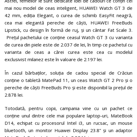
Astfel, femeilor le sunt dedicate idei de cadouri ce conțin cel
mai nou model de ceas inteligent, HUAWEI Watch GT 3 de
42 mm, ediția Elegant, o curea de schimb EasyFit neagră,
cea mai elegantă pereche de căști, HUAWEI FreeBuds
Lipstick, cu design în formă de ruj, și un cântar Fat Scale 3.
Prețul pachetului ce conține ceasul Watch GT 3 cu varianta
de curea din piele este de 2.037 de lei, în timp ce pachetul cu
varianta de ceas a cărei curea este cea cu modelul
exclusivist milanez este în valoare de 2.197 lei.
În cazul bărbaților, soluția de cadou special de Crăciun
conține o tabletă MatePad 11, un ceas Watch GT 2 Pro și o
pereche de căști FreeBuds Pro și este disponibil la prețul de
2.878 lei.
Totodată, pentru copii, campania vine cu un pachet ce
conține unul dintre cele mai populare laptop-uri, MateBook
D14, echipat cu procesorul Intel i3, un rucsac, un mouse
bluetooth, un monitor Huawei Display 23.8” și un adaptor