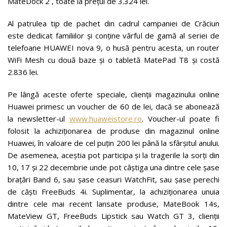
MateDock 2 , toate la prețul de 3.324 lei.
Al patrulea tip de pachet din cadrul campaniei de Crăciun
este dedicat familiilor și conține vârful de gamă al seriei de
telefoane HUAWEI nova 9, o husă pentru acesta, un router
WiFi Mesh cu două baze și o tabletă MatePad T8 și costă
2.836 lei.
Pe lângă aceste oferte speciale, clienții magazinului online
Huawei primesc un voucher de 60 de lei, dacă se abonează
la newsletter-ul
www.huaweistore.ro
. Voucher-ul poate fi
folosit la achiziționarea de produse din magazinul online
Huawei, în valoare de cel puțin 200 lei până la sfârșitul anului.
De asemenea, aceștia pot participa și la tragerile la sorți din
10, 17 și 22 decembrie unde pot câștiga una dintre cele șase
brațări Band 6, sau șase ceasuri WatchFit, sau șase perechi
de căști FreeBuds 4i. Suplimentar, la achiziționarea unuia
dintre cele mai recent lansate produse, MateBook 14s,
MateView GT, FreeBuds Lipstick sau Watch GT 3, clienții