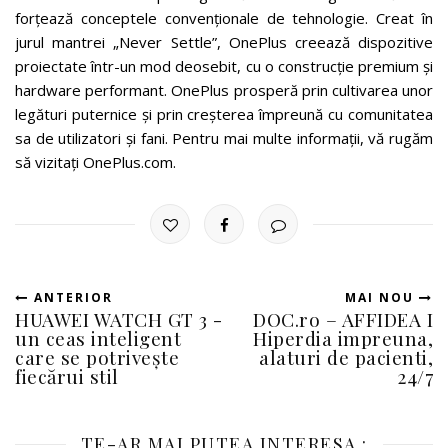
forțează conceptele convenționale de tehnologie. Creat în
jurul mantrei „Never Settle”, OnePlus creează dispozitive
proiectate într-un mod deosebit, cu o construcție premium și
hardware performant. OnePlus prosperă prin cultivarea unor
legături puternice și prin creșterea împreună cu comunitatea
sa de utilizatori și fani. Pentru mai multe informații, vă rugăm
să vizitați OnePlus.com.
ANTERIOR
MAI NOU
HUAWEI WATCH GT 3 -
DOC.ro – AFFIDEA I
un ceas inteligent
Hiperdia impreuna,
care se potrivește
alaturi de pacienti,
fiecărui stil
24/7
TE-AR MAI PUTEA INTERESA :