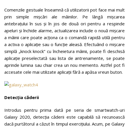
Comenzile gestuale înseamnă că utilizatorii pot face mai mult
prin simple mișcări ale mâinilor. Pe lângă mișcarea
antebrațului în sus și în jos de două ori pentru a respinde
apeluri și închide alarme, actualizarea include o nouă mișcare
a mâinii care poate acționa ca o comandă rapidă utilă pentru
a activa o aplicație sau o funcție aleasă. Efectuând o mișcare
simplă „knock knock” cu încheietura mâinii, poate fi deschisă
aplicație preselectată sau lista de antrenamente, se poate
aprinde lumina sau chiar crea un nou memento. Astfel pot fi
accesate cele mai utilizate aplicații fără a apăsa vreun buton.
Detecția căderii
Introdus pentru prima dată pe seria de smartwatch-uri
Galaxy 2020, detecția căderii este capabilă să recunoască
dacă purtătorul a căzut în timpul exercițiului. Acum, pe Galaxy