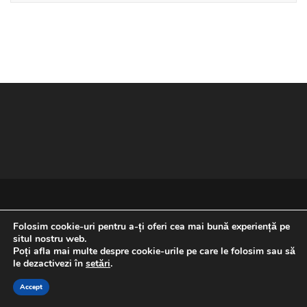
Folosim cookie-uri pentru a-ți oferi cea mai bună experiență pe
situl nostru web.
Poți afla mai multe despre cookie-urile pe care le folosim sau să
REVENIRE LA ÎNCEPUTUL PAGINII
le dezactivezi în
setări
.
Accept