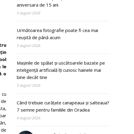
aniversara de 15 ani
5 august 2026
Următoarea fotografie poate fi cea mai
reușită de până acum
tru
5 august 2026
țin
bol
Mașinile de spălat și uscătoarele bazate pe
 le
inteligență artificială îți cunosc hainele mai
ă o
bine decât tine
5 august 2026
e cu
e de
Când trebuie curățate canapeaua și salteaua?
sta,
7 semne pentru familiile din Oradea
oar
4 august 2026
ri,
 de