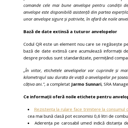
comande cele mai bune anvelope pentru condiții de uti
anvelope este disponibilă asistență din partea experțil
unor anvelope sigure și potrivite, în afară de noile anv
Bază de date extinsă a tuturor anvelopelor
Codul QR este un element nou care se regăsește pe e
bază de date extinsă care acumulează informații de
despre produs sunt standardizate, permițând compar
„În viitor, etichetele anvelopelor vor cuprinde și m
kilometrajul sau durata de viață a anvelopelor pe șosea
câțiva ani.”
, a completat
Jarmo Sunnari
, SRA Manage
Ce informații oferă noile etichete pentru anvelo
Rezistența la rulare face trimitere la consumul 
cea mai bună clasă pot economisi 0,6 litri de combus
Aderența pe carosabil umed indică distanța d