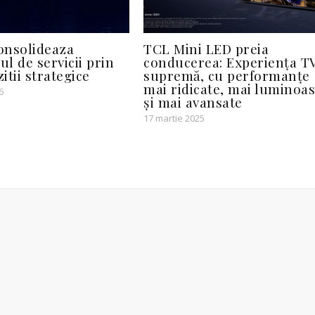
consolideaza
TCL Mini LED preia
ul de servicii prin
conducerea: Experiența T
zitii strategice
supremă, cu performanțe
mai ridicate, mai luminoa
6
și mai avansate
17 martie 2025