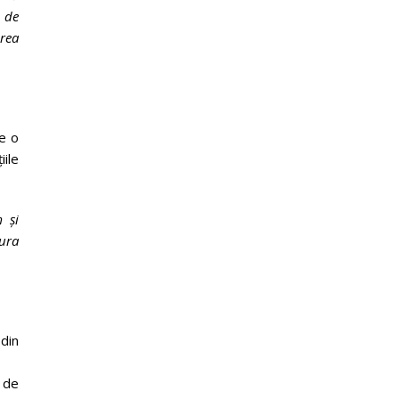
i de
erea
e o
ile
m și
dura
 din
 de