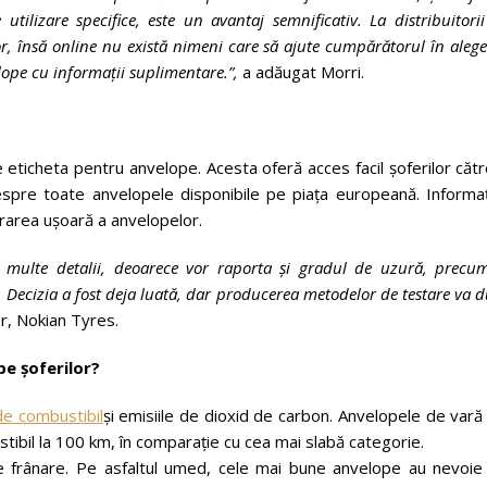
lizare specifice, este un avantaj semnificativ. La distribuitori
or, însă online nu există nimeni care să ajute cumpărătorul în aleg
elope cu informații suplimentare.”,
a adăugat Morri.
ticheta pentru anvelope. Acesta oferă acces facil șoferilor cătr
spre toate anvelopele disponibile pe piața europeană. Informați
area ușoară a anvelopelor.
ai multe detalii, deoarece vor raporta și gradul de uzură, precu
. Decizia a fost deja luată, dar producerea metodelor de testare va 
r, Nokian Tyres.
pe șoferilor?
de combustibil
și emisiile de dioxid de carbon. Anvelopele de vară
tibil la 100 km, în comparație cu cea mai slabă categorie.
e frânare. Pe asfaltul umed, cele mai bune anvelope au nevoie