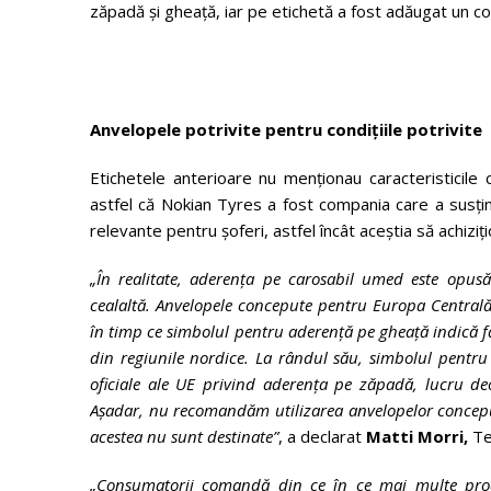
zăpadă și gheață, iar pe etichetă a fost adăugat un co
Anvelopele potrivite pentru condițiile potrivite
Etichetele anterioare nu menționau caracteristicile 
astfel că Nokian Tyres a fost compania care a susținu
relevante pentru șoferi, astfel încât aceștia să achiziț
„În realitate, aderența pe carosabil umed este opusă
cealaltă. Anvelopele concepute pentru Europa Centrală 
în timp ce simbolul pentru aderență pe gheață indică fapt
din regiunile nordice. La rândul său, simbolul pentru
oficiale ale UE privind aderența pe zăpadă, lucru deo
Așadar, nu recomandăm utilizarea anvelopelor conceput
acestea nu sunt destinate”
, a declarat
Matti Morri,
Te
„Consumatorii comandă din ce în ce mai multe produs