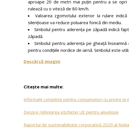
aproape 20 de metri mai puțin pentru a se opri 
rulează cu o viteză de 80 km/h.
Valoarea zgomotului exterior la rulare indică 
silențioase va reduce poluarea fonică din mediu.
Simbolul pentru aderența pe zăpadă indică faptu
zăpadă.
Simbolul pentru aderența pe gheață înseamnă c
pentru condițiile nordice de iarnă. Simbolul este ut
Descărcă imagini
Citește mai multe:
Informații complete pentru consumatori cu privire la
Despre reînnoirea etichetei UE pentru anvelope
Raportul de sustenabilitate corporativă 2020 al Noki