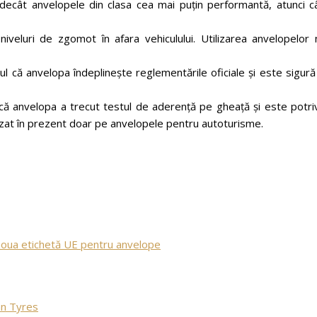
decât anvelopele din clasa cea mai puțin performantă, atunci c
niveluri de zgomot în afara vehiculului. Utilizarea anvelopelor 
l că anvelopa îndeplinește reglementările oficiale și este sigur
ă anvelopa a trecut testul de aderență pe gheață și este potriv
ilizat în prezent doar pe anvelopele pentru autoturisme.
 noua etichetă UE pentru anvelope
an Tyres