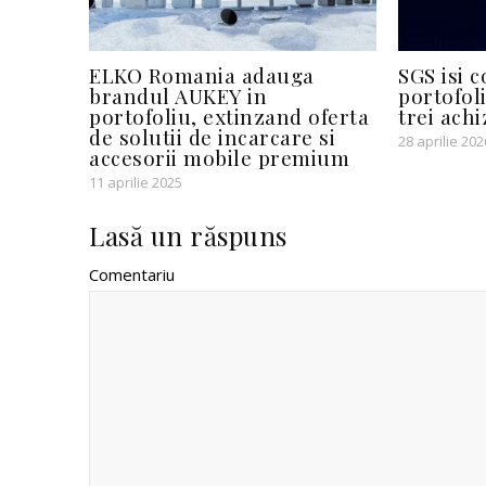
ELKO Romania adauga
SGS isi 
brandul AUKEY in
portofoli
portofoliu, extinzand oferta
trei achi
de solutii de incarcare si
28 aprilie 202
accesorii mobile premium
11 aprilie 2025
Lasă un răspuns
Comentariu