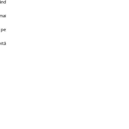
ând
mai
ă pe
ită