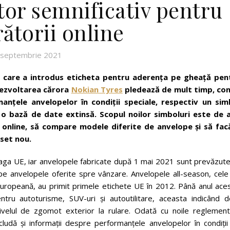
tor semnificativ pentru
ătorii online
 septembrie 2021
e care a introdus
eticheta pentru aderența pe gheață
pen
 dezvoltarea cărora
Nokian Tyres
pledează de mult timp, con
anțele anvelopelor în condiții speciale, respectiv un sim
 bază de date extinsă. Scopul noilor simboluri este de a
 online, să compare modele diferite de anvelope și să fac
set nou.
reaga UE, iar anvelopele fabricate după 1 mai 2021 sunt prevăzut
t pe anvelopele oferite spre vânzare. Anvelopele all-season, cel
 Europeană, au primit primele etichete UE în 2012. Până anul ace
entru autoturisme, SUV-uri și autoutilitare, aceasta indicând d
nivelul de zgomot exterior la rulare. Odată cu noile reglementă
cludă și informații despre performanțele anvelopelor în condiții