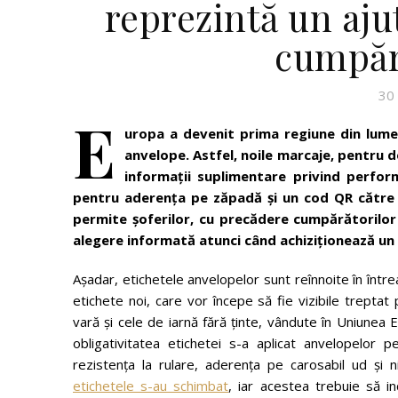
reprezintă un aju
cumpăr
30
E
uropa a devenit prima regiune din lum
anvelope. Astfel, noile marcaje, pentru
informații suplimentare privind perform
pentru aderența pe zăpadă și un cod QR către o
permite șoferilor, cu precădere cumpărătorilor
alegere informată atunci când achiziționează un 
Așadar, etichetele anvelopelor sunt reînnoite în înt
etichete noi, care vor începe să fie vizibile trepta
vară și cele de iarnă fără ținte, vândute în Uniunea
obligativitatea etichetei s-a aplicat anvelopelor p
rezistența la rulare, aderența pe carosabil ud și 
etichetele s-au schimbat
, iar acestea trebuie să in