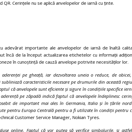
d QR. Cerințele nu se aplică anvelopelor de iarnă cu ținte.
cu adevărat importante ale anvelopelor de iarnă de înaltă calita
t încă de la început actualizarea etichetelor cu informații adițio
ioneze în cunoștință de cauză anvelope potrivite necesităților lor.
 aderenței pe gheață, iar dezvoltarea uneia o reduce, de obicei,
subliniază caracteristicile necesare pe drumurile din această regi
ul că anvelopele sunt eficiente și sigure în condițiile specifice iern
 aderență pe zăpadă indică faptul că anvelopele îndeplinesc cerin
sebit de important mai ales în Germania, Italia și în țările nord
e pentru Europa Centrală pentru a fi utilizate în condiții pentru 
chnical Customer Service Manager, Nokian Tyres.
e online. Faptul că vor putea să verifice simbolurile, și astfel