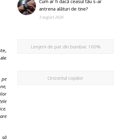
Cum ar fi dacă ceasul tău s-ar
antrena alături de tine?
3 august 2026
Lenjerii de pat din bumbac 100%
te,
nale
Orizontul copiilor
 pe
une,
ilor
țele
ice.
care
 să