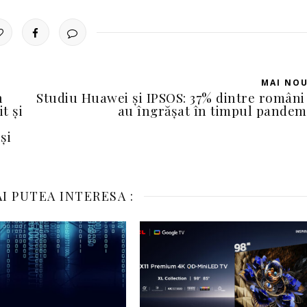
MAI NO
n
Studiu Huawei și IPSOS: 37% dintre români
t și
au îngrășat în timpul pandem
și
I PUTEA INTERESA :