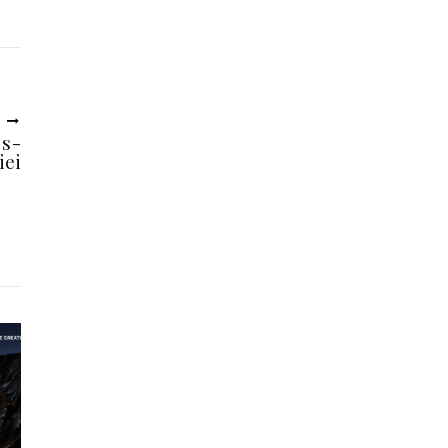
U
 s-
iei