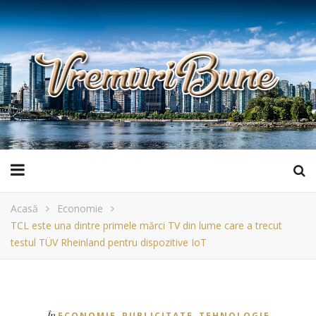
Acasă
Economie
TCL este una dintre primele mărci TV din lume care a trecut
testul TÜV Rheinland pentru dispozitive IoT
,
,
În
ECONOMIE
PUBLICITATE
TEHNOLOGIE