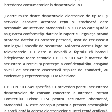
încrederea consumatorilor în dispozitivele IoT.
„Foarte multe dintre dispozitivele electronice de tip IoT și
serviciile asociate acestora rețin și stochează date
personale. Aici intervine standardul EN 303 645 care ajută la
asigurarea conformității datelor în raport cu legislația privind
protecția datelor cu caracter personal, ușor de recunoscut
prin logo-ul specific de securitate. Aplicarea acestui logo pe
televizoarele TCL este o dovadă a faptului că brandul
îndeplinește toate cerințele ETSI EN 303 645 în materie de
securitate a rețelei și protecție a confidențialității, atingând
nivelul de securitate cibernetică stipulat de standard”, au
evidențiat și reprezentanții TÜV Rheinland.
ETSI EN 303 645 specifică 13 prevederi pentru securitatea
dispozitivelor de consum conectate la internet. Potrivit
Comitetului Tehnic ETSI pentru securitate cibernetică,
standardul EN este conceput pentru a preveni amenințările
la scară largă la adresa electronicelor cu inteligență artificială.