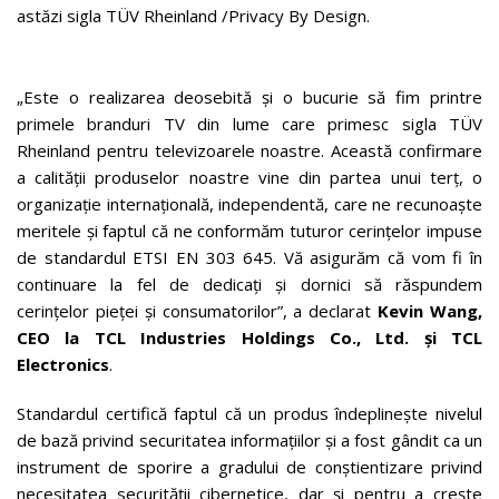
astăzi sigla TÜV Rheinland /Privacy By Design.
„Este o realizarea deosebită și o bucurie să fim printre
primele branduri TV din lume care primesc sigla TÜV
Rheinland pentru televizoarele noastre. Această confirmare
a calității produselor noastre vine din partea unui terț, o
organizație internațională, independentă, care ne recunoaște
meritele și faptul că ne conformăm tuturor cerințelor impuse
de standardul ETSI EN 303 645. Vă asigurăm că vom fi în
continuare la fel de dedicați și dornici să răspundem
cerințelor pieței și consumatorilor”, a declarat
Kevin Wang,
CEO la TCL Industries Holdings Co., Ltd. și TCL
Electronics
.
Standardul certifică faptul că un produs îndeplinește nivelul
de bază privind securitatea informațiilor și a fost gândit ca un
instrument de sporire a gradului de conștientizare privind
necesitatea securității cibernetice, dar și pentru a crește