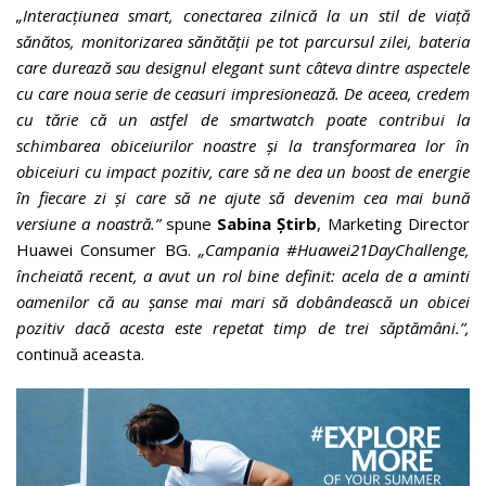
„Interacțiunea smart, conectarea zilnică la un stil de viață
sănătos, monitorizarea sănătății pe tot parcursul zilei, bateria
care durează sau designul elegant sunt câteva dintre aspectele
cu care noua serie de ceasuri impresionează. De aceea, credem
cu tărie că un astfel de smartwatch poate contribui la
schimbarea obiceiurilor noastre și la transformarea lor în
obiceiuri cu impact pozitiv, care să ne dea un boost de energie
în fiecare zi și care să ne ajute să devenim cea mai bună
versiune a noastră.”
spune
Sabina Știrb
, Marketing Director
Huawei Consumer BG.
„Campania
#Huawei21DayChallenge,
încheiată recent, a avut un rol bine definit: acela de a aminti
oamenilor că au șanse mai mari să dobândească un obicei
pozitiv dacă acesta este repetat timp de trei săptămâni.
”,
continuă aceasta.