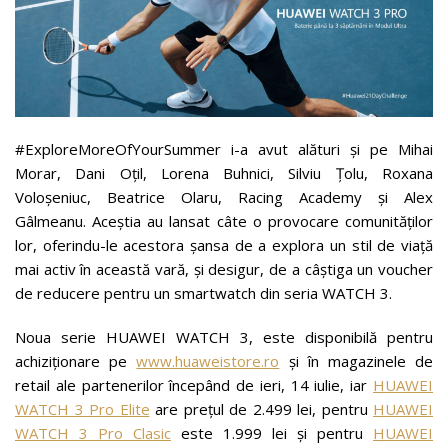
#ExploreMoreOfYourSummer i-a avut alături și pe Mihai
Morar, Dani Oțil, Lorena Buhnici, Silviu Țolu, Roxana
Voloșeniuc, Beatrice Olaru, Racing Academy și Alex
Gâlmeanu. Aceștia au lansat câte o provocare comunităților
lor, oferindu-le acestora șansa de a explora un stil de viață
mai activ în această vară, și desigur, de a câștiga un voucher
de reducere pentru un smartwatch din seria WATCH 3.
Noua serie HUAWEI WATCH 3, este disponibilă pentru
achiziționare pe
www.huaweistore.ro
și în magazinele de
retail ale partenerilor începând de ieri, 14 iulie, iar
HUAWEI
WATCH 3 Pro Elite
are prețul de 2.499 lei, pentru
HUAWEI
WATCH 3 Pro Clasic
este 1.999 lei și pentru
HUAWEI