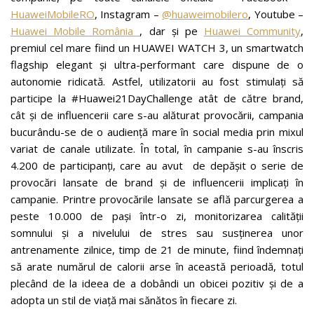
HuaweiMobileRO
, Instagram –
@huaweimobilero
, Youtube –
Huawei Mobile România
, dar și pe
Huawei Community
,
premiul cel mare fiind un HUAWEI WATCH 3, un smartwatch
flagship elegant și ultra-performant care dispune de o
autonomie ridicată. Astfel, utilizatorii au fost stimulați să
participe la #Huawei21DayChallenge atât de către brand,
cât și de influencerii care s-au alăturat provocării, campania
bucurându-se de o audiență mare în social media prin mixul
variat de canale utilizate. În total, în campanie s-au înscris
4.200 de participanți, care au avut de depășit o serie de
provocări lansate de brand și de influencerii implicați în
campanie. Printre provocările lansate se află parcurgerea a
peste 10.000 de pași într-o zi, monitorizarea calității
somnului și a nivelului de stres sau susținerea unor
antrenamente zilnice, timp de 21 de minute, fiind îndemnați
să arate numărul de calorii arse în această perioadă, totul
plecând de la ideea de a dobândi un obicei pozitiv și de a
adopta un stil de viață mai sănătos în fiecare zi.