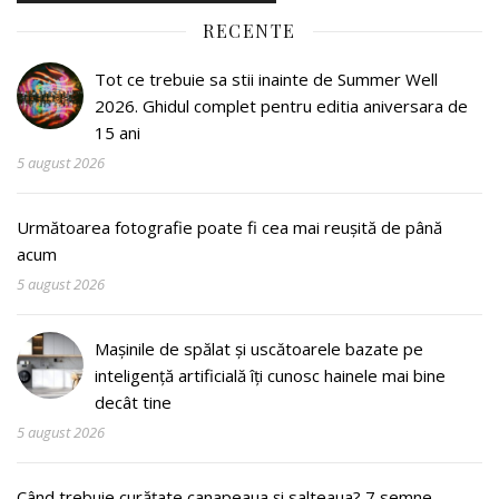
RECENTE
Tot ce trebuie sa stii inainte de Summer Well
2026. Ghidul complet pentru editia aniversara de
15 ani
5 august 2026
Următoarea fotografie poate fi cea mai reușită de până
acum
5 august 2026
Mașinile de spălat și uscătoarele bazate pe
inteligență artificială îți cunosc hainele mai bine
decât tine
5 august 2026
Când trebuie curățate canapeaua și salteaua? 7 semne