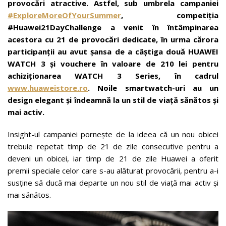
provocări atractive. Astfel, sub umbrela campaniei
#ExploreMoreOfYourSummer
, competiția
#Huawei21DayChallenge a venit în întâmpinarea
acestora cu 21 de provocări dedicate, în urma cărora
participanții au avut șansa de a câștiga două HUAWEI
WATCH 3 și vouchere în valoare de 210 lei pentru
achiziționarea WATCH 3 Series, în cadrul
www.huaweistore.ro
. Noile smartwatch-uri au un
design elegant și îndeamnă la un stil de viață sănătos și
mai activ.
Insight-ul campaniei pornește de la ideea că un nou obicei
trebuie repetat timp de 21 de zile consecutive pentru a
deveni un obicei, iar timp de 21 de zile Huawei a oferit
premii speciale celor care s-au alăturat provocării, pentru a-i
susține să ducă mai departe un nou stil de viață mai activ și
mai sănătos.