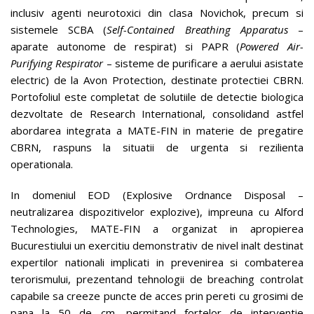
inclusiv agenti neurotoxici din clasa Novichok, precum si
sistemele SCBA (
Self-Contained Breathing Apparatus
–
aparate autonome de respirat) si PAPR (
Powered Air-
Purifying Respirator
– sisteme de purificare a aerului asistate
electric) de la Avon Protection, destinate protectiei CBRN.
Portofoliul este completat de solutiile de detectie biologica
dezvoltate de Research International, consolidand astfel
abordarea integrata a MATE-FIN in materie de pregatire
CBRN, raspuns la situatii de urgenta si rezilienta
operationala.
In domeniul EOD (Explosive Ordnance Disposal –
neutralizarea dispozitivelor explozive), impreuna cu Alford
Technologies, MATE-FIN a organizat in apropierea
Bucurestiului un exercitiu demonstrativ de nivel inalt destinat
expertilor nationali implicati in prevenirea si combaterea
terorismului, prezentand tehnologii de breaching controlat
capabile sa creeze puncte de acces prin pereti cu grosimi de
pana la 50 de cm, permitand fortelor de interventie