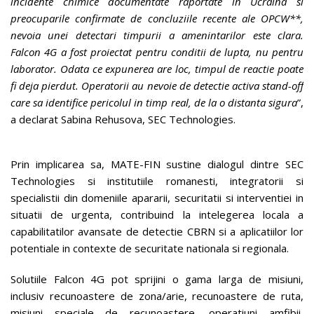
incidente chimice documentate raportate in Ucraina si
preocuparile confirmate de concluziile recente ale OPCW**,
nevoia unei detectari timpurii a amenintarilor este clara.
Falcon 4G a fost proiectat pentru conditii de lupta, nu pentru
laborator. Odata ce expunerea are loc, timpul de reactie poate
fi deja pierdut. Operatorii au nevoie de detectie activa stand-off
care sa identifice pericolul in timp real, de la o distanta sigura
”,
a declarat Sabina Rehusova, SEC Technologies.
Prin implicarea sa, MATE-FIN sustine dialogul dintre SEC
Technologies si institutiile romanesti, integratorii si
specialistii din domeniile apararii, securitatii si interventiei in
situatii de urgenta, contribuind la intelegerea locala a
capabilitatilor avansate de detectie CBRN si a aplicatiilor lor
potentiale in contexte de securitate nationala si regionala.
Solutiile Falcon 4G pot sprijini o gama larga de misiuni,
inclusiv
recunoastere de zona/arie, recunoastere de ruta,
misiuni speciale de recunoastere, operatiuni amfibii,