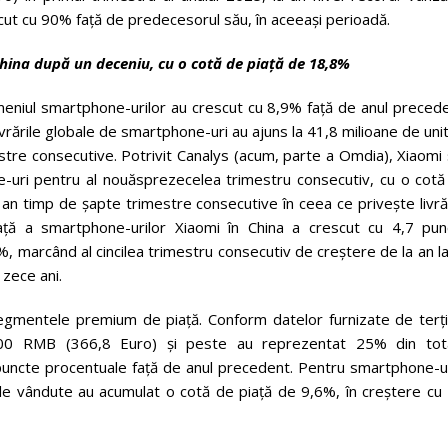
scut cu 90% față de predecesorul său, în aceeași perioadă.
China după un deceniu, cu o cotă de piață de 18,8%
domeniul smartphone-urilor au crescut cu 8,9% față de anul preced
vrările globale de smartphone-uri au ajuns la 41,8 milioane de unit
stre consecutive. Potrivit Canalys (acum, parte a Omdia), Xiaomi
ne-uri pentru al nouăsprezecelea trimestru consecutiv, cu o cotă
a an timp de șapte trimestre consecutive în ceea ce privește livră
ață a smartphone-urilor Xiaomi în China a crescut cu 4,7 pun
, marcând al cincilea trimestru consecutiv de creștere de la an l
 zece ani.
egmentele premium de piață. Conform datelor furnizate de terți,
.000 RMB (366,8 Euro) și peste au reprezentat 25% din tota
 puncte procentuale față de anul precedent. Pentru smartphone-ur
ile vândute au acumulat o cotă de piață de 9,6%, în creștere cu 