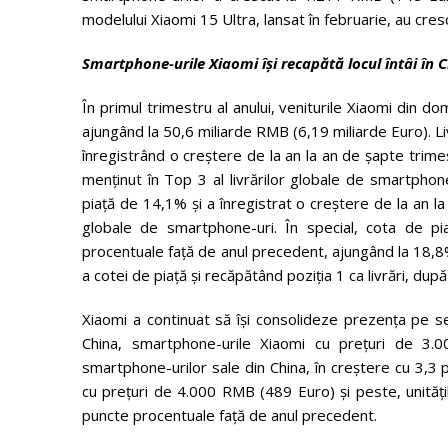
modelului Xiaomi 15 Ultra, lansat în februarie, au cre
Smartphone-urile Xiaomi își recapătă locul întâi în 
În primul trimestru al anului, veniturile Xiaomi din 
ajungând la 50,6 miliarde RMB (6,19 miliarde Euro). Li
înregistrând o creștere de la an la an de șapte trime
menținut în Top 3 al livrărilor globale de smartpho
piață de 14,1% și a înregistrat o creștere de la an l
globale de smartphone-uri. În special, cota de pi
procentuale față de anul precedent, ajungând la 18,8%
a cotei de piață și recăpătând poziția 1 ca livrări, după
Xiaomi a continuat să își consolideze prezența pe s
China, smartphone-urile Xiaomi cu prețuri de 3
smartphone-urilor sale din China, în creștere cu 3,3
cu prețuri de 4.000 RMB (489 Euro) și peste, unităț
puncte procentuale față de anul precedent.