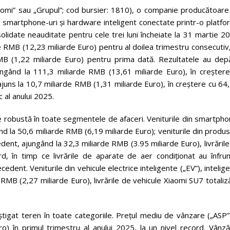
omi” sau „Grupul”; cod bursier: 1810), o companie producătoare
u smartphone-uri și hardware inteligent conectate printr-o platf
solidate neauditate pentru cele trei luni încheiate la 31 martie 2
e RMB (12,23 miliarde Euro) pentru al doilea trimestru consecutiv
MB (1,22 miliarde Euro) pentru prima dată. Rezultatele au depă
ajungând la 111,3 miliarde RMB (13,61 miliarde Euro), în creșter
ajuns la 10,7 miliarde RMB (1,31 miliarde Euro), în creștere cu 6
 al anului 2025.
ere robustă în toate segmentele de afaceri. Veniturile din smartph
nd la 50,6 miliarde RMB (6,19 miliarde Euro); veniturile din produ
edent, ajungând la 32,3 miliarde RMB (3.95 miliarde Euro), livrăril
rd, în timp ce livrările de aparate de aer condiționat au înfrun
edent. Veniturile din vehicule electrice inteligente („EV”), intelig
arde RMB (2,27 miliarde Euro), livrările de vehicule Xiaomi SU7 totali
igat teren în toate categoriile. Prețul mediu de vânzare („ASP”)
 în primul trimestru al anului 2025, la un nivel record. Vânzăr