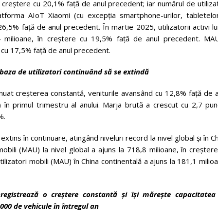
 creștere cu 20,1% față de anul precedent; iar numărul de utiliza
atforma AIoT Xiaomi (cu excepția smartphone-urilor, tabletelor
26,5% față de anul precedent. În martie 2025, utilizatorii activi l
4 milioane, în creștere cu 19,5% față de anul precedent. MAU
re cu 17,5% față de anul precedent.
, baza de utilizatori continuând să se extindă
inuat creșterea constantă, veniturile avansând cu 12,8% față de 
 în primul trimestru al anului. Marja brută a crescut cu 2,7 pun
%.
 extins în continuare, atingând niveluri record la nivel global și în C
mobili (MAU) la nivel global a ajuns la 718,8 milioane, în creșter
lizatori mobili (MAU) în China continentală a ajuns la 181,1 milio
înregistrează o creștere constantă și își mărește capacitatea
000 de vehicule în întregul an