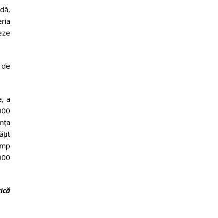
idă,
eria
reze
 de
e, a
.000
nța
ățit
timp
000
gică