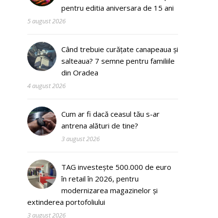
pentru editia aniversara de 15 ani
5 august 2026
Când trebuie curățate canapeaua și
salteaua? 7 semne pentru familiile
din Oradea
4 august 2026
Cum ar fi dacă ceasul tău s-ar
antrena alături de tine?
3 august 2026
TAG investește 500.000 de euro
în retail în 2026, pentru
modernizarea magazinelor și
extinderea portofoliului
3 august 2026