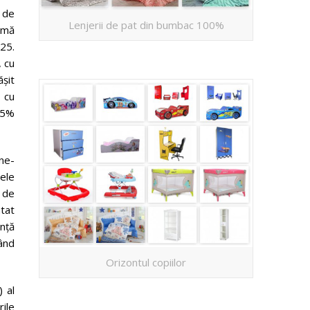
 de
Lenjerii de pat din bumbac 100%
ormă
025.
, cu
șit
e cu
4,5%
one-
sele
e de
tat
ență
zând
Orizontul copiilor
 al
ile