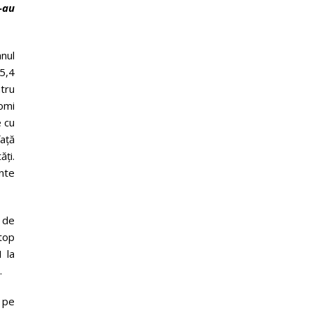
s-au
anul
 5,4
ntru
aomi
e cu
față
ăți.
ente
 de
 top
1 la
.
 pe