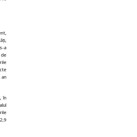
ent,
ăți,
 s-a
 de
rile
cte
a an
 în
lul
ile
2,9