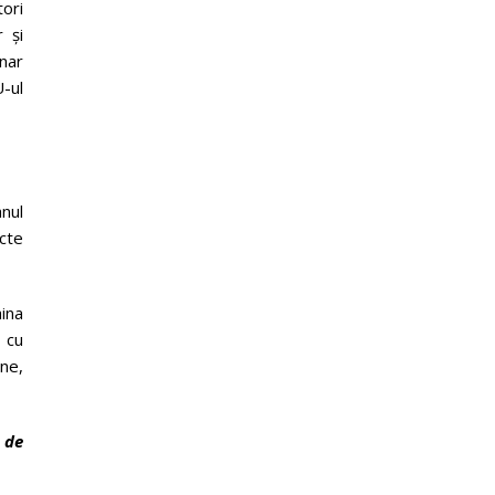
tori
 și
unar
-ul
anul
cte
hina
e cu
ane,
 de