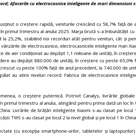
ecord; Afacerile cu electrocasnice inteligente de mari dimensiuni 
usținut o creștere rapidă, veniturile crescând cu 58,7% față de 
în primul trimestru al anului 2025. Marja brută s-a îmbunătățit cu
a 25,2%, stabilind noi recorduri atât pentru venituri, cât și pe
u vânzările de electrocasnice, electrocasnicele inteligente mari Xi
te de aer condiționat au depășit 1,1 milioane de unități, în creșter
idere au depășit 880.000 de unități, în creștere cu peste 65,0% 
u crescut cu peste 100% față de anul precedent, la 740.000 de unit
spălat au atins niveluri record. Fabrica de electrocasnice intelig
enea, o creștere puternică. Potrivit Canalys, livrările globale
n primul trimestru al anului, atingând pentru prima dată un loc în
 China. Livrările de brățări inteligente Xiaomi s-au clasat pe locul 
e căști TWS s-au clasat pe locul 2 la nivel global și pe locul 1 în China
tate (cu excepția smartphone-urilor, tabletelor și laptopurilor)