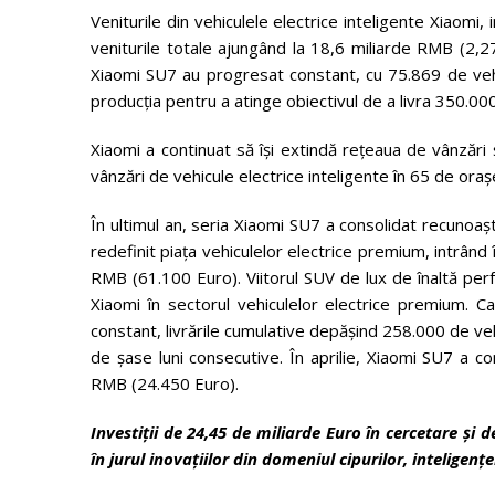
Veniturile din vehiculele electrice inteligente Xiaomi, in
veniturile totale ajungând la 18,6 miliarde RMB (2,27 
Xiaomi SU7 au progresat constant, cu 75.869 de vehic
producția pentru a atinge obiectivul de a livra 350.00
Xiaomi a continuat să își extindă rețeaua de vânzăr
vânzări de vehicule electrice inteligente în 65 de oraș
În ultimul an, seria Xiaomi SU7 a consolidat recunoaș
redefinit piața vehiculelor electrice premium, intrân
RMB (61.100 Euro). Viitorul SUV de lux de înaltă per
Xiaomi în sectorul vehiculelor electrice premium. Cap
constant, livrările cumulative depășind 258.000 de veh
de șase luni consecutive. În aprilie, Xiaomi SU7 a 
RMB (24.450 Euro).
Investiții de 24,45 de miliarde Euro în cercetare și 
în jurul inovațiilor din domeniul cipurilor, inteligențe