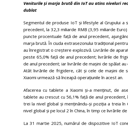
Veniturile și marja brută din IoT au atins niveluri r
dublat
Segmentul de produse IoT și lifestyle al Grupului a s
precedent, la 32,3 miliarde RMB (3,95 miliarde Euro) 
puncte procentuale față de anul precedent, ajungând l
marja brută. În ciuda extrasezonului tradițional pentr
au înregistrat o creștere explozivă. Livrările de apara
peste 65,0% față de anul precedent; livrările de frig
de anul precedent; iar livrările de mașini de spălat a
Atât livrările de frigidere, cât și cele de mașini de 
Xiaomi urmează să înceapă operațiunile în acest an.
Afacerea cu tablete a Xiaomi și-a menținut, de asem
tablete au crescut cu 56,1% față de anul precedent, î
trei la nivel global și menținându-și poziția a treia în
nivel global și pe locul 2 în China, în timp ce livrările d
La 31 martie 2025, numărul de dispozitive IoT conec