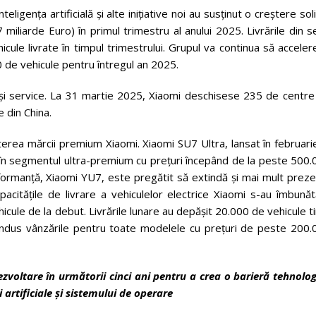
teligența artificială și alte inițiative noi au susținut o creștere sol
miliarde Euro) în primul trimestru al anului 2025. Livrările din s
ule livrate în timpul trimestrului. Grupul va continua să accele
0 de vehicule pentru întregul an 2025.
i și service. La 31 martie 2025, Xiaomi deschisese 235 de centre
e din China.
terea mărcii premium Xiaomi. Xiaomi SU7 Ultra, lansat în februari
d în segmentul ultra-premium cu prețuri începând de la peste 500
formanță, Xiaomi YU7, este pregătit să extindă și mai mult preze
acitățile de livrare a vehiculelor electrice Xiaomi s-au îmbunăt
icule de la debut. Livrările lunare au depășit 20.000 de vehicule 
condus vânzările pentru toate modelele cu prețuri de peste 200.
dezvoltare în următorii cinci ani pentru a crea o barieră tehnolo
i artificiale și sistemului de operare