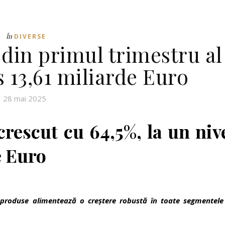
În
DIVERSE
 din primul trimestru al
s 13,61 miliarde Euro
28 mai 2025
 crescut cu 64,5%, la un niv
e Euro
 produse alimentează o creștere robustă în toate segmentele