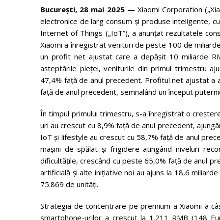
București, 28 mai 2025
— Xiaomi Corporation („Xia
electronice de larg consum și produse inteligente, c
Internet of Things („IoT”), a anunțat rezultatele con
Xiaomi a înregistrat venituri de peste 100 de miliard
un profit net ajustat care a depășit 10 miliarde R
așteptările pieței, veniturile din primul trimestru 
47,4% față de anul precedent. Profitul net ajustat a 
față de anul precedent, semnalând un început puternic
În timpul primului trimestru, s-a înregistrat o creșt
uri au crescut cu 8,9% față de anul precedent, ajungâ
IoT și lifestyle au crescut cu 58,7% față de anul prec
mașini de spălat și frigidere atingând niveluri reco
dificultățile, crescând cu peste 65,0% față de anul prec
artificială și alte inițiative noi au ajuns la 18,6 mili
75.869 de unități.
Strategia de concentrare pe premium a Xiaomi a câșt
smartphone-urilor a crescut la 1.211 RMB (148 Euro)