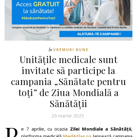
În
VREMURI BUNE
Unitățile medicale sunt
invitate să participe la
campania „Sănătate pentru
toți” de Ziua Mondială a
Sănătății
29 martie 2025
P
e 7 aprilie, cu ocazia
Zilei Mondiale a Sănătății
,
platforma medicală
MedAtlas.ro
lansează campania