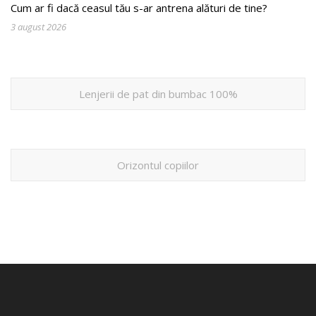
Cum ar fi dacă ceasul tău s-ar antrena alături de tine?
3 august 2026
Lenjerii de pat din bumbac 100%
Orizontul copiilor