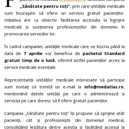
„Sănătate pentru toți”
, prin care unitățile medicale
sunt încurajate să ofere un serviciu gratuit pacienților.
Inițiativa are ca obiectiv facilitarea accesului la îngrijire
medicală și susținerea profesioniștilor din domeniu în
promovarea serviciilor lor.
În cadrul campaniei, unitățile medicale care se înscriu până la
data de
7 aprilie
vor beneficia de
pachetul Standard
gratuit timp de o lună
, oferind astfel pacienților acces la
servicii medicale esențiale.
Reprezentanții unităților medicale interesate să participe
sunt invitați să trimită un e-mail la
info@medatlas.ro
,
menționând datele unității pe care o administrează și
serviciul pe care doresc să îl ofere gratuit pacienților.
Campania „Sănătate pentru toți” își propune să sprijine atât
pacienții, cât și profesioniștii din domeniul medical,
consolidând legătura dintre aceștia și facilitând accesul la