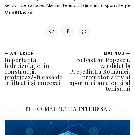
servicii de calitate. Mai multe informații sunt disponibile pe
MedAtlas.ro
.
ANTERIOR
MAI NOU
Importanța
Sebastian Popescu,
hidroizolației în
candidat la
construcții:
Președinția României,
protejează-ți casa de
promotor activ al
infiltrații și mucegai
sportului amator și al
tenisului
TE-AR MAI PUTEA INTERESA :