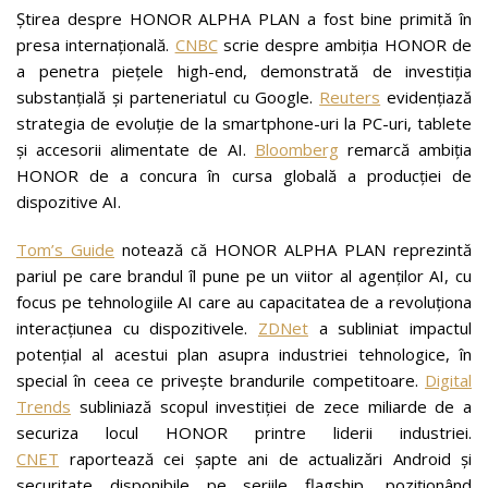
Știrea despre HONOR ALPHA PLAN a fost bine primită în
presa internațională.
CNBC
scrie despre ambiția HONOR de
a penetra piețele high-end, demonstrată de investiția
substanțială și parteneriatul cu Google.
Reuters
evidențiază
strategia de evoluție de la smartphone-uri la PC-uri, tablete
și accesorii alimentate de AI.
Bloomberg
remarcă ambiția
HONOR de a concura în cursa globală a producției de
dispozitive AI.
Tom’s Guide
notează că HONOR ALPHA PLAN reprezintă
pariul pe care brandul îl pune pe un viitor al agenților AI, cu
focus pe tehnologiile AI care au capacitatea de a revoluționa
interacțiunea cu dispozitivele.
ZDNet
a subliniat impactul
potențial al acestui plan asupra industriei tehnologice, în
special în ceea ce privește brandurile competitoare.
Digital
Trends
subliniază scopul investiției de zece miliarde de a
securiza locul HONOR printre liderii industriei.
CNET
raportează cei șapte ani de actualizări Android și
securitate disponibile pe seriile flagship, poziționând