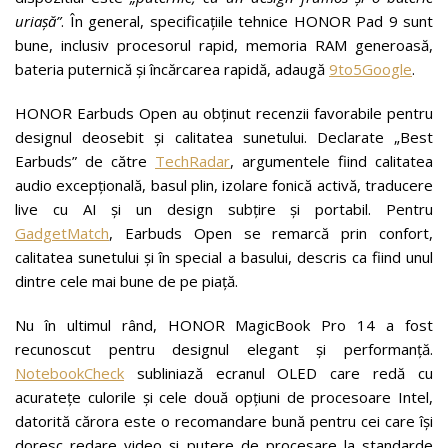
uriașă”
. În general, specificațiile tehnice HONOR Pad 9 sunt
bune, inclusiv procesorul rapid, memoria RAM generoasă,
bateria puternică și încărcarea rapidă, adaugă
9to5Google
.
HONOR Earbuds Open au obținut recenzii favorabile pentru
designul deosebit și calitatea sunetului. Declarate „Best
Earbuds” de către
TechRadar
, argumentele fiind calitatea
audio excepțională, basul plin, izolare fonică activă, traducere
live cu AI și un design subțire și portabil. Pentru
GadgetMatch
, Earbuds Open se remarcă prin confort,
calitatea sunetului și în special a basului, descris ca fiind unul
dintre cele mai bune de pe piață.
Nu în ultimul rând, HONOR MagicBook Pro 14 a fost
recunoscut pentru designul elegant și performanță.
NotebookCheck
subliniază ecranul OLED care redă cu
acuratețe culorile și cele două opțiuni de procesoare Intel,
datorită cărora este o recomandare bună pentru cei care își
doresc redare video și putere de procesare la standarde