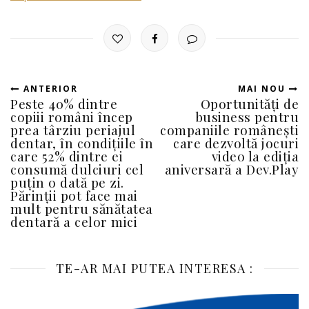
ANTERIOR
MAI NOU
Peste 40% dintre
Oportunități de
copiii români încep
business pentru
prea târziu periajul
companiile românești
dentar, în condițiile în
care dezvoltă jocuri
care 52% dintre ei
video la ediția
consumă dulciuri cel
aniversară a Dev.Play
puțin o dată pe zi.
Părinții pot face mai
mult pentru sănătatea
dentară a celor mici
TE-AR MAI PUTEA INTERESA :