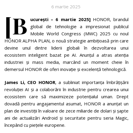
6 martie 2025
[B
ucurești – 6 martie 2025]
HONOR, brandul
global de tehnologie a impresionat publicul
Mobile World Congress (MWC) 2025 cu noul
HONOR ALPHA PLAN, o nouă strategie ambițioasă prin care
devine unul dintre liderii globali în dezvoltarea unui
ecosistem inteligent bazat pe AI. Anunțul a atras atenția
industriei și mass media, marcând un moment cheie în
demersul HONOR de oferi inovație și excelență tehnologică.
James Li, CEO HONOR
, a subliniat importanța îmbrățișării
revoluției AI și a colaborării în industrie pentru crearea unui
ecosistem care să maximizeze potențialul uman. Drept
dovadă pentru angajamentul asumat, HONOR a anunțat un
plan de investiții în valoare de zece miliarde de dolari și șapte
ani de actualizări Android și securitate pentru seria Magic,
începând cu piețele europene.