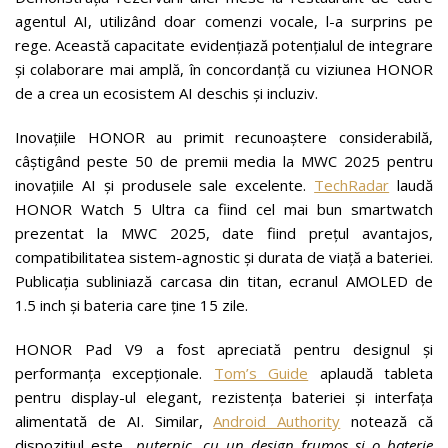
agentul AI, utilizând doar comenzi vocale, l-a surprins pe
rege. Această capacitate evidențiază potențialul de integrare
și colaborare mai amplă, în concordanță cu viziunea HONOR
de a crea un ecosistem AI deschis și incluziv.
Inovațiile HONOR au primit recunoaștere considerabilă,
câștigând peste 50 de premii media la MWC 2025 pentru
inovațiile AI și produsele sale excelente.
TechRadar
laudă
HONOR Watch 5 Ultra ca fiind cel mai bun smartwatch
prezentat la MWC 2025, date fiind prețul avantajos,
compatibilitatea sistem-agnostic și durata de viață a bateriei.
Publicația subliniază carcasa din titan, ecranul AMOLED de
1.5 inch și bateria care ține 15 zile.
HONOR Pad V9 a fost apreciată pentru designul și
performanța excepționale.
Tom’s Guide
aplaudă tableta
pentru display-ul elegant, rezistența bateriei și interfața
alimentată de AI. Similar,
Android Authority
notează că
dispozitiul este
„puternic, cu un design frumos și o baterie