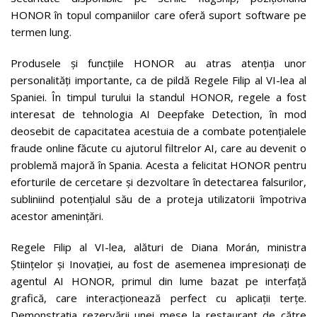
HONOR în topul companiilor care oferă suport software pe
termen lung.
Produsele și funcțiile HONOR au atras atenția unor
personalități importante, ca de pildă Regele Filip al VI-lea al
Spaniei. În timpul turului la standul HONOR, regele a fost
interesat de tehnologia AI Deepfake Detection, în mod
deosebit de capacitatea acestuia de a combate potențialele
fraude online făcute cu ajutorul filtrelor AI, care au devenit o
problemă majoră în Spania. Acesta a felicitat HONOR pentru
eforturile de cercetare și dezvoltare în detectarea falsurilor,
subliniind potențialul său de a proteja utilizatorii împotriva
acestor amenințări.
Regele Filip al VI-lea, alături de Diana Morán, ministra
Științelor și Inovației, au fost de asemenea impresionați de
agentul AI HONOR, primul din lume bazat pe interfață
grafică, care interacționează perfect cu aplicații terțe.
Demonstrația rezervării unei mese la restaurant de către