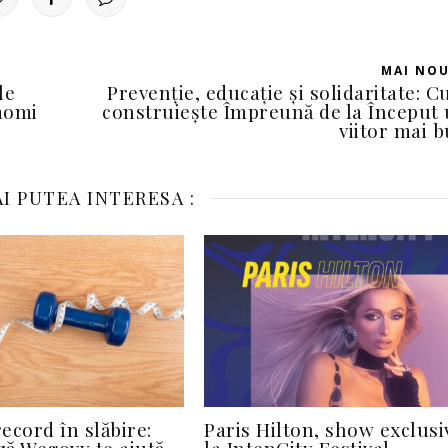
MAI NO
le
Prevenție, educație și solidaritate: 
aomi
construiește Împreună de la Început
viitor mai 
I PUTEA INTERESA :
ecord în slăbire:
Paris Hilton, show exclusi