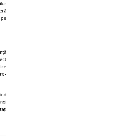
ilor
feră
 pe
ență
nect
lice
are-
nind
 noi
ați