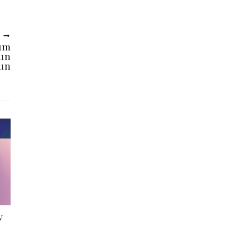
U
Cum
 un
bun
v