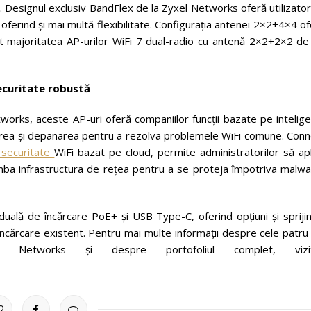
. Designul exclusiv BandFlex de la Zyxel Networks oferă utilizator
oferind și mai multă flexibilitate. Configurația antenei 2×2+4×4 o
t majoritatea AP-urilor WiFi 7 dual-radio cu antenă 2×2+2×2 de
securitate robustă
works, aceste AP-uri oferă companiilor funcții bazate pe intelig
icarea și depanarea pentru a rezolva problemele WiFi comune. Con
 securitate
WiFi bazat pe cloud, permite administratorilor să ap
chimba infrastructura de rețea pentru a se proteja împotriva malw
duală de încărcare PoE+ și USB Type-C, oferind opțiuni și spriji
e încărcare existent. Pentru mai multe informații despre cele patru
tworks și despre portofoliul complet, vizit