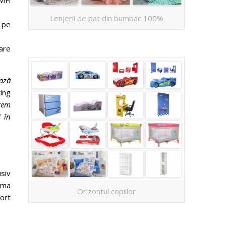
iFi
Lenjerii de pat din bumbac 100%
 pe
are
bază
king
tem
 în
usiv
rma
Orizontul copiilor
ort