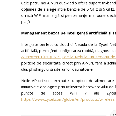
Cele patru noi AP-uri dual-radio oferă suport tri-band
opțiunea de a alege între benzile de 5 GHz și 6 GHz, 
o rază WiFi mai largă și performanțe mai bune decâ
piață.
Management bazat pe inteligență artificială și 
Integrate perfect cu cloud-ul Nebula de la Zyxel Net
artificială, permițând configurarea rapidă, diagnost
& Protect Plus (CNP+) de la Nebula, un serviciu de
politicile de securitate direct prin AP-uri, fără a s
ului, phishingului și site-urilor dăunătoare.
Noile AP-uri sunt echipate cu opțiuni de alimentare 
inițiativele ecologice prin utilizarea hardware-ului d
puncte de acces WiFi 7 ale Zyxel Ne
https://www.zyxel.com/global/en/products/wireless
.