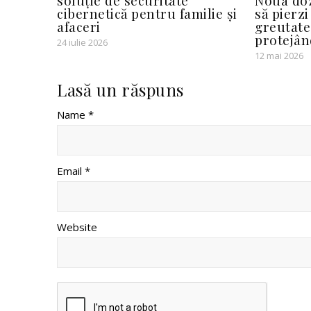
soluție de securitate
Noua doz
cibernetică pentru familie și
să pierz
afaceri
greutate
protejân
24 iulie 2026
12 mai 2026
Lasă un răspuns
Name *
Email *
Website