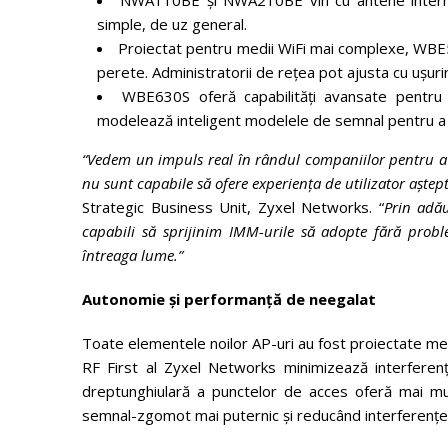
NWA110BE și NWA210BE vin cu antene interne,
simple, de uz general.
Proiectat pentru medii WiFi mai complexe, WBE
perete. Administratorii de rețea pot ajusta cu ușu
WBE630S oferă capabilități avansate pentru c
modelează inteligent modelele de semnal pentru a 
“Vedem un impuls real în rândul companiilor pentru a a
nu sunt capabile să ofere experiența de utilizator aștep
Strategic Business Unit, Zyxel Networks. “
Prin adă
capabili să sprijinim IMM-urile să adopte fără prob
întreaga lume.”
Autonomie și performanță de neegalat
Toate elementele noilor AP-uri au fost proiectate met
RF First al Zyxel Networks minimizează interferen
dreptunghiulară a punctelor de acces oferă mai mul
semnal-zgomot mai puternic și reducând interferențe