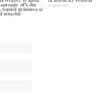
ă Wegovy te ajută
la IntenCity Festival
i aproape 28% din
10 aprilie 2025
, topind grăsimea și
d mușchii