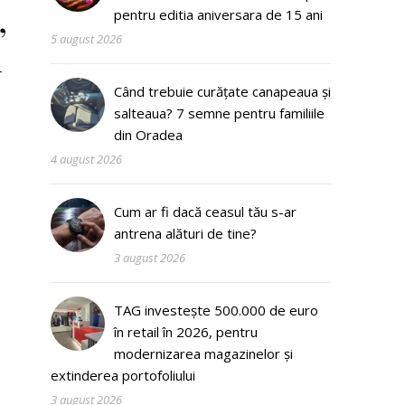
,
pentru editia aniversara de 15 ani
5 august 2026
u
Când trebuie curățate canapeaua și
salteaua? 7 semne pentru familiile
din Oradea
4 august 2026
Cum ar fi dacă ceasul tău s-ar
antrena alături de tine?
3 august 2026
TAG investește 500.000 de euro
în retail în 2026, pentru
modernizarea magazinelor și
extinderea portofoliului
3 august 2026