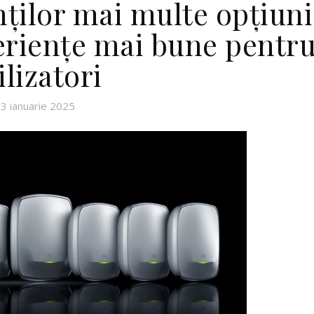
nților mai multe opțiuni
xperiențe mai bune pentr
ilizatori
3 ianuarie 2025