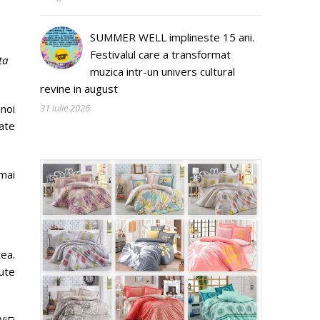
SUMMER WELL implineste 15 ani.
Festivalul care a transformat
ta
muzica intr-un univers cultural
revine in august
 noi
31 iulie 2026
oate
mai
tea.
ute