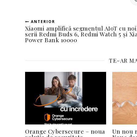
ANTERIOR
Xiaomi amplifică segmentul AIoT cu noi
serii Redmi Buds 6, Redmi Watch 5 și Xi
Power Bank 10000
TE-AR MA
Orange Cybersecure – noua
Un nou r