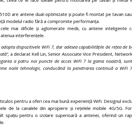
 ceea ce le face ideale pentru montarea pe tavan și medii W
510D are antene dual-optimizate și poate fi montat pe tavan sau
rință modelul radio fără a compromite performanța.
ele mai dificile și aglomerate medii, cu antene inteligente c
atenua interferențele.
dopta dispozitivele WiFi 7, dar adesea capabilitățile de rețea de 
tată”,
a declarat Kell Lin, Senior Associate Vice President, Networ
ugarea a patru noi puncte de acces WiFi 7 la gama noastră, sun
leme noile tehnologii, conducând la penetrarea continuă a WiFi 7
iculos pentru a oferi cea mai bună experiență WiFi. Designul excl
țele de la canalele din apropiere și rețelele mobile 4G/5G. Fo
t spațiu pentru o izolare superioară a antenei, oferind un rap
le.