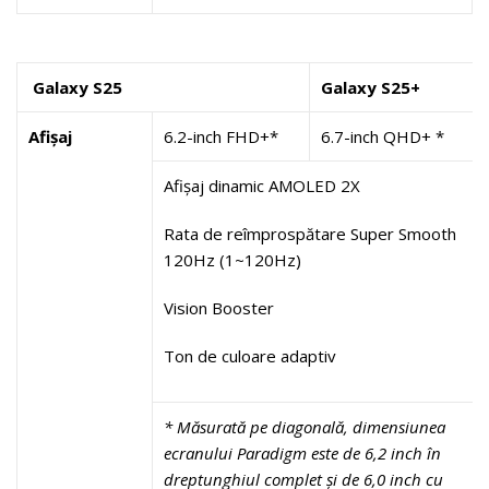
Galaxy S25
Galaxy S25+
Afișaj
6.2-inch FHD+*
6.7-inch QHD+ *
Afișaj dinamic AMOLED 2X
Rata de reîmprospătare Super Smooth
120Hz (1~120Hz)
Vision Booster
Ton de culoare adaptiv
* Măsurată pe diagonală, dimensiunea
ecranului Paradigm este de 6,2 inch în
dreptunghiul complet și de 6,0 inch cu