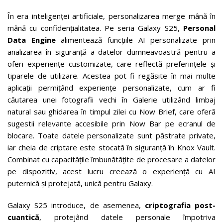
În era inteligenței artificiale, personalizarea merge mână în
mână cu confidențialitatea. Pe seria Galaxy S25,
Personal
Data Engine
alimentează funcțiile AI personalizate prin
analizarea în siguranță a datelor dumneavoastră pentru a
oferi experiențe customizate, care reflectă preferințele și
tiparele de utilizare. Acestea pot fi regăsite în mai multe
aplicații permițând experiențe personalizate, cum ar fi
căutarea unei fotografii vechi în Galerie utilizând limbaj
natural sau ghidarea în timpul zilei cu Now Brief, care oferă
sugestii relevante accesibile prin Now Bar pe ecranul de
blocare. Toate datele personalizate sunt păstrate private,
iar cheia de criptare este stocată în siguranță în Knox Vault.
Combinat cu capacitățile îmbunătățite de procesare a datelor
pe dispozitiv, acest lucru creează o experiență cu AI
puternică și protejată, unică pentru Galaxy.
Galaxy S25 introduce, de asemenea,
criptografia post-
cuantică
, protejând datele personale împotriva