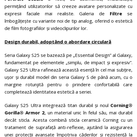
permițând utilizatorilor să creeze avatare personalizate cu
expresii faciale mai realiste. Galeria de
Filtre
se
îmbogățește cu variante noi de tip analog, oferind o estetică
de film fotografiilor și videoclipurilor lor.
Design durabil, adoptând o abordare circulară
Seria Galaxy S25 se bazează pe „Essential Design” al Galaxy,
fundamentat pe elementele „simplu, de impact și expresiv”.
Galaxy S25 Ultra rafinează această esență în cel mai subțire,
ușor și durabil model din seria Galaxy S de până acum, cu o
margine rotunjită pentru o prindere confortabilă care
completează identitatea estetică a seriei.
Galaxy S25 Ultra integrează titan durabil și noul
Corning®
Gorilla® Armor 2
, un material unic în felul său, mai durabil
decât sticla. Acesta combină sticla ceramică Corning cu un
tratament de suprafață anti-reflexie, ajutând la asigurarea
unei protecții avansate împotriva căderilor și rezistență la