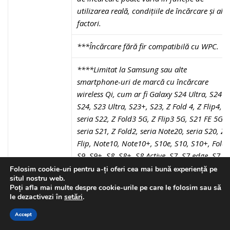
utilizarea reală, condițiile de încărcare și alți
factori.
***Încărcare fără fir compatibilă cu WPC.
****Limitat la Samsung sau alte
smartphone-uri de marcă cu încărcare
wireless Qi, cum ar fi Galaxy S24 Ultra, S24+,
S24, S23 Ultra, S23+, S23, Z Fold 4, Z Flip4,
seria S22, Z Fold3 5G, Z Flip3 5G, S21 FE 5G,
seria S21, Z Fold2, seria Note20, seria S20, Z
Flip, Note10, Note10+, S10e, S10, S10+, Fold,
S9, S9+, S8, S8+, S8 Active, S7, S7 edge, S7
Active, S6, S6 edge, S6 Active, S6 edge+,
Folosim cookie-uri pentru a-ți oferi cea mai bună experiență pe
situl nostru web.
Note9, Note8, Note FE și Note5. Disponibil
Poți afla mai multe despre cookie-urile pe care le folosim sau să
doar cu anumite dispozitive portabile
le dezactivezi în
setări
.
Samsung Galaxy, cum ar fi Galaxy Buds FE,
Accept
Buds2 Pro, Buds2, Buds Pro, Buds Live,
Watch6, Watch6 Classic, Watch5, Watch 5