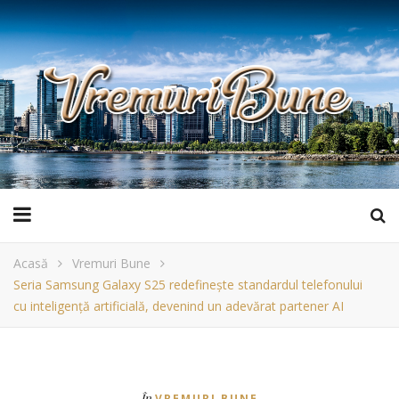
Acasă
Vremuri Bune
Seria Samsung Galaxy S25 redefinește standardul telefonului
cu inteligență artificială, devenind un adevărat partener AI
În
VREMURI BUNE