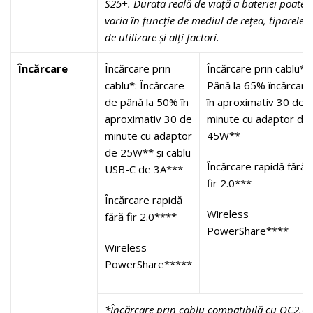
S25+. Durata reală de viață a bateriei poate
varia în funcție de mediul de rețea, tiparele
de utilizare și alți factori.
Încărcare
Încărcare prin
Încărcare prin cablu*:
cablu*: Încărcare
Până la 65% încărcare
de până la 50% în
în aproximativ 30 de
aproximativ 30 de
minute cu adaptor de
minute cu adaptor
45W**
de 25W** și cablu
Încărcare rapidă fără
USB-C de 3A***
fir 2.0***
Încărcare rapidă
Wireless
fără fir 2.0****
PowerShare****
Wireless
PowerShare*****
*Încărcare prin cablu compatibilă cu QC2.0