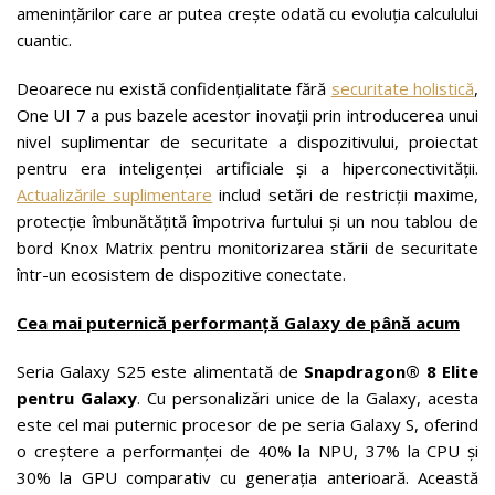
amenințărilor care ar putea crește odată cu evoluția calculului
cuantic.
Deoarece nu există confidențialitate fără
securitate holistică
,
One UI 7 a pus bazele acestor inovații prin introducerea unui
nivel suplimentar de securitate a dispozitivului, proiectat
pentru era inteligenței artificiale și a hiperconectivității.
Actualizările suplimentare
includ setări de restricții maxime,
protecție îmbunătățită împotriva furtului și un nou tablou de
bord Knox Matrix pentru monitorizarea stării de securitate
într-un ecosistem de dispozitive conectate.
Cea mai puternică performanță Galaxy de până acum
Seria Galaxy S25 este alimentată de
Snapdragon® 8 Elite
pentru Galaxy
. Cu personalizări unice de la Galaxy, acesta
este cel mai puternic procesor de pe seria Galaxy S, oferind
o creștere a performanței de 40% la NPU, 37% la CPU și
30% la GPU comparativ cu generația anterioară. Această