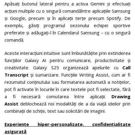
Apăsați butonul lateral pentru a activa Gemini și efectuați
acțiuni multiple cu o singură comandăîntre aplicațiile Samsung
și Google, precum și în aplicații terțe precum Spotify. De
exemplu, găsiți programul sezonului echipei sportive
preferate și adăugați-l în Calendarul Samsung – cu o singură
comandă.
Aceste interacțiuni intuitive sunt îmbunătățite prin extinderea
funcțiilor Galaxy AI pentru comunicare, productivitate și
creativitate. Galaxy S25 organizează apelurile cu
Call
Transcript
și sumarizare. Funcțiile Writing Assist, cum ar fi
rezumatul conținutului sau formatarea automată a notițelor,
pot fi activate în locurile în care textele pot fi selectate, fără
a fi necesară comutarea între aplicații.
Drawing
Assist
deblochează noi modalități de a da viață ideilor prin
combinații de schițe, text sau solicitări de imagini.
Experiențe hiper-personalizate, confidențialitate
asigurată