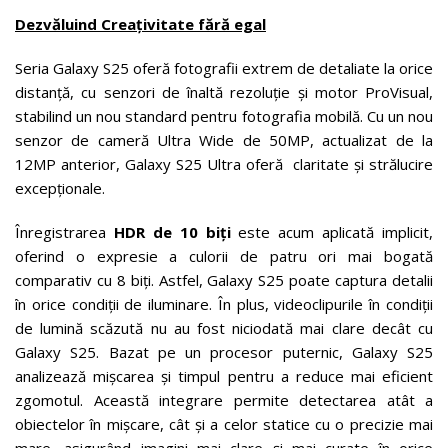
Dezvăluind Creațivitate fără egal
Seria Galaxy S25 oferă fotografii extrem de detaliate la orice
distanță, cu senzori de înaltă rezoluție și motor ProVisual,
stabilind un nou standard pentru fotografia mobilă. Cu un nou
senzor de cameră Ultra Wide de 50MP, actualizat de la
12MP anterior, Galaxy S25 Ultra oferă claritate și strălucire
excepționale.
Înregistrarea
HDR de 10 biți
este acum aplicată implicit,
oferind o expresie a culorii de patru ori mai bogată
comparativ cu 8 biți. Astfel, Galaxy S25 poate captura detalii
în orice condiții de iluminare. În plus, videoclipurile în condiții
de lumină scăzută nu au fost niciodată mai clare decât cu
Galaxy S25. Bazat pe un procesor puternic, Galaxy S25
analizează mișcarea și timpul pentru a reduce mai eficient
zgomotul. Această integrare permite detectarea atât a
obiectelor în mișcare, cât și a celor statice cu o precizie mai
mare, asigurând imagini mai clare și mai curate în orice