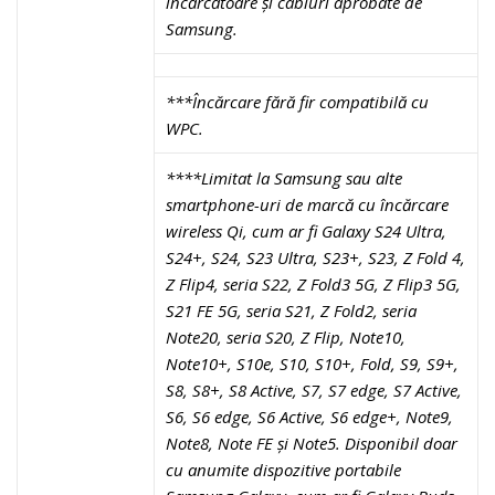
încărcătoare și cabluri aprobate de
Samsung.
***Încărcare fără fir compatibilă cu
WPC.
****Limitat la Samsung sau alte
smartphone-uri de marcă cu încărcare
wireless Qi, cum ar fi Galaxy S24 Ultra,
S24+, S24, S23 Ultra, S23+, S23, Z Fold 4,
Z Flip4, seria S22, Z Fold3 5G, Z Flip3 5G,
S21 FE 5G, seria S21, Z Fold2, seria
Note20, seria S20, Z Flip, Note10,
Note10+, S10e, S10, S10+, Fold, S9, S9+,
S8, S8+, S8 Active, S7, S7 edge, S7 Active,
S6, S6 edge, S6 Active, S6 edge+, Note9,
Note8, Note FE și Note5. Disponibil doar
cu anumite dispozitive portabile