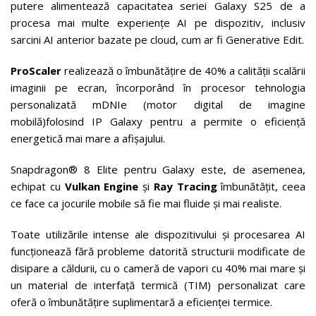
putere alimentează capacitatea seriei Galaxy S25 de a
procesa mai multe experiențe AI pe dispozitiv, inclusiv
sarcini AI anterior bazate pe cloud, cum ar fi Generative Edit.
ProScaler
realizează o îmbunătățire de 40% a calității scalării
imaginii pe ecran, încorporând în procesor tehnologia
personalizată mDNIe (motor digital de imagine
mobilă)folosind IP Galaxy pentru a permite o eficiență
energetică mai mare a afișajului.
Snapdragon® 8 Elite pentru Galaxy este, de asemenea,
echipat cu
Vulkan Engine
și
Ray Tracing
îmbunătățit, ceea
ce face ca jocurile mobile să fie mai fluide și mai realiste.
Toate utilizările intense ale dispozitivului și procesarea AI
funcționează fără probleme datorită structurii modificate de
disipare a căldurii, cu o cameră de vapori cu 40% mai mare și
un material de interfață termică (TIM) personalizat care
oferă o îmbunătățire suplimentară a eficienței termice.