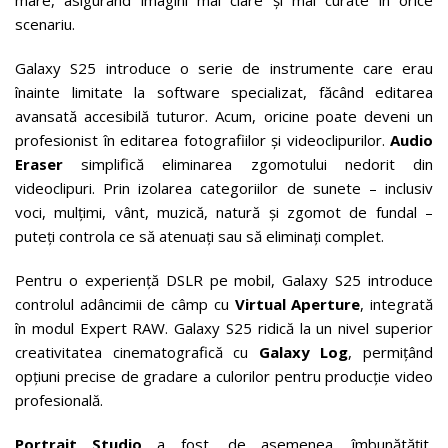
scenariu.
Galaxy S25 introduce o serie de instrumente care erau
înainte limitate la software specializat, făcând editarea
avansată accesibilă tuturor. Acum, oricine poate deveni un
profesionist în editarea fotografiilor și videoclipurilor.
Audio
Eraser
simplifică eliminarea zgomotului nedorit din
videoclipuri. Prin izolarea categoriilor de sunete – inclusiv
voci, mulțimi, vânt, muzică, natură și zgomot de fundal –
puteți controla ce să atenuați sau să eliminați complet.
Pentru o experiență DSLR pe mobil, Galaxy S25 introduce
controlul adâncimii de câmp cu
Virtual Aperture
, integrată
în modul Expert RAW. Galaxy S25 ridică la un nivel superior
creativitatea cinematografică cu
Galaxy Log
, permițând
opțiuni precise de gradare a culorilor pentru producție video
profesională.
Portrait Studio
a fost, de asemenea, îmbunătățit,