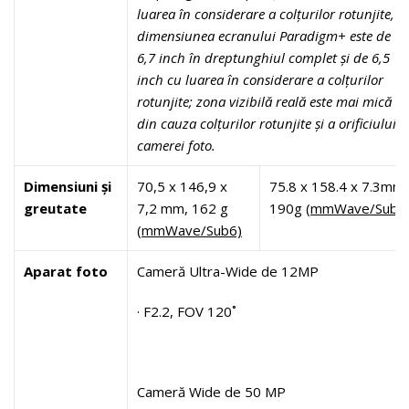
luarea în considerare a colțurilor rotunjite,
dimensiunea ecranului Paradigm+ este de
6,7 inch în dreptunghiul complet și de 6,5
inch cu luarea în considerare a colțurilor
rotunjite; zona vizibilă reală este mai mică
din cauza colțurilor rotunjite și a orificiului
camerei foto.
Dimensiuni și
70,5 x 146,9 x
75.8 x 158.4 x 7.3mm,
greutate
7,2 mm, 162 g
190g
(mmWave/Sub6
(mmWave/Sub6)
Aparat foto
Cameră Ultra-Wide de 12MP
· F2.2, FOV 120˚
Cameră Wide de 50 MP