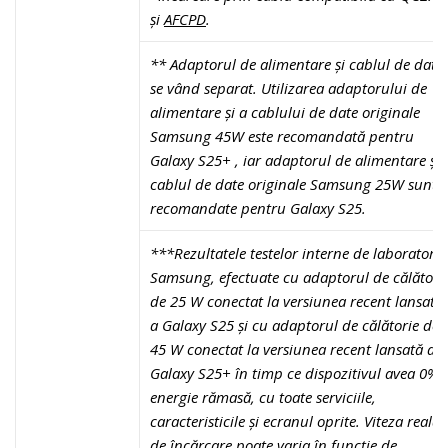
și
AFCPD
.
** Adaptorul de alimentare și cablul de date
se vând separat. Utilizarea adaptorului de
alimentare și a cablului de date originale
Samsung 45W este recomandată pentru
Galaxy S25
+
, iar adaptorul de alimentare și
cablul de date originale Samsung 25W sunt
recomandate pentru Galaxy S25.
***Rezultatele testelor interne de laborator
Samsung, efectuate cu adaptorul de călători
de 25 W conectat la versiunea recent lansată
a Galaxy S25 și cu adaptorul de călătorie de
45 W conectat la versiunea recent lansată a
Galaxy S25
+
în timp ce dispozitivul avea 0%
energie rămasă, cu toate serviciile,
caracteristicile și ecranul oprite. Viteza reală
de încărcare poate varia în funcție de