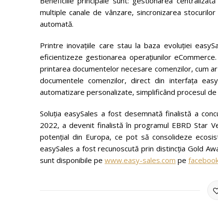
Beneficiile principale sunt: gestionarea centralizată
multiple canale de vânzare, sincronizarea stocurilor 
automată.
Printre inovațiile care stau la baza evoluției eas
eficientizeze gestionarea operațiunilor eCommerce
printarea documentelor necesare comenzilor, cum ar fi
documentele comenzilor, direct din interfața easy
automatizare personalizate, simplificând procesul de
Soluția easySales a fost desemnată finalistă a con
2022, a devenit finalistă în programul EBRD Star Vent
potențial din Europa, ce pot să consolideze ecosi
easySales a fost recunoscută prin distincția Gold Awa
sunt disponibile pe
www.easy-sales.com
pe
faceboo