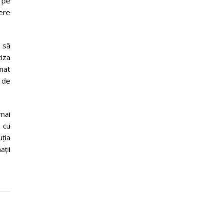
r pe
cere
 să
iza
omat
 de
mai
r cu
ția
ații