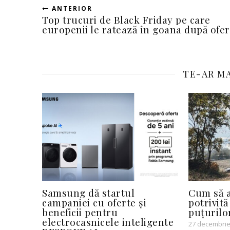
ANTERIOR
Top trucuri de Black Friday pe care
europenii le ratează în goana după ofer
TE-AR MA
Samsung dă startul
Cum să a
campaniei cu oferte și
potrivită
beneficii pentru
puțurilo
electrocasnicele inteligente
27 decembrie