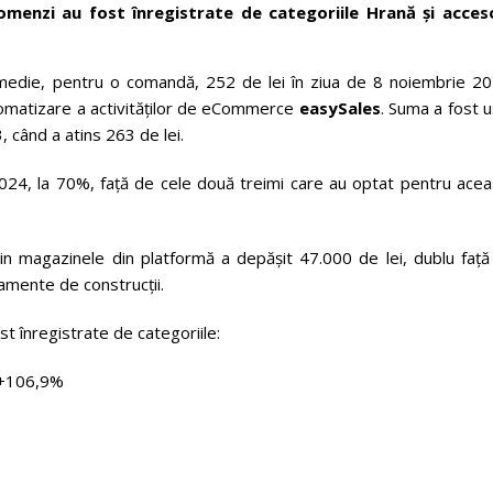
omenzi au fost înregistrate de categoriile Hrană și acceso
n medie, pentru o comandă, 252 de lei în ziua de 8 noiembrie 20
utomatizare a activităților de eCommerce
easySales
. Suma a fost 
, când a atins 263 de lei.
2024, la 70%, față de cele două treimi care au optat pentru acea
n magazinele din platformă a depășit 47.000 de lei, dublu față
pamente de construcții.
t înregistrate de categoriile:
, +106,9%