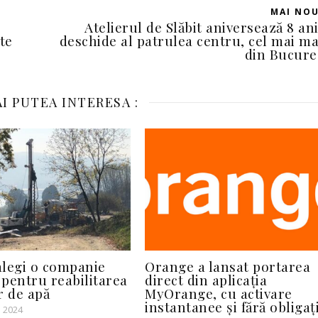
MAI NO
Atelierul de Slăbit aniversează 8 ani
te
deschide al patrulea centru, cel mai m
din Bucure
I PUTEA INTERESA :
legi o companie
Orange a lansat portarea
 pentru reabilitarea
direct din aplicația
r de apă
MyOrange, cu activare
instantanee și fără obligați
 2024