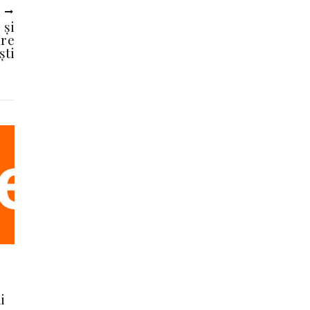
U
 și
are
ști
i