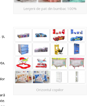
Lenjerii de pat din bumbac 100%
 și,
nța,
ilor
Orizontul copiilor
ară
ute.