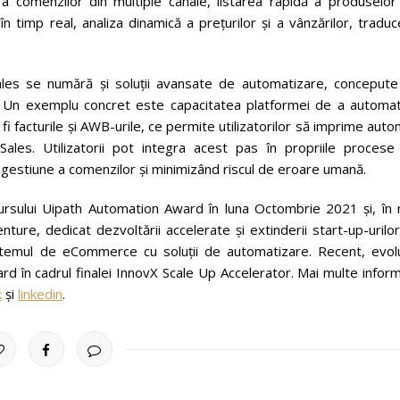
 a comenzilor din multiple canale, ​​listarea rapidă a produselo
în timp real, analiza dinamică a prețurilor și a vânzărilor, tradu
ySales se numără și soluții avansate de automatizare, concepute
. Un exemplu concret este capacitatea platformei de a automat
 facturile și AWB-urile, ce permite utilizatorilor să imprime aut
Sales. Utilizatorii pot integra acest pas în propriile procese
 gestiune a comenzilor și minimizând riscul de eroare umană.
cursului Uipath Automation Award în luna Octombrie 2021 și, în 
ure, dedicat dezvoltării accelerate și extinderii start-up-urilo
stemul de eCommerce cu soluții de automatizare. Recent, evolu
rd în cadrul finalei InnovX Scale Up Accelerator. Mai multe inform
k
și
linkedin
.