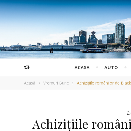
ACASA
AUTO
Acasă
Vremuri Bune
Achizițiile românilor de Blac
În
Achizițiile români