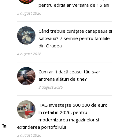
pentru editia aniversara de 15 ani
5 august 2026
Când trebuie curățate canapeaua și
salteaua? 7 semne pentru familiile
din Oradea
4 august 2026
Cum ar fi dacă ceasul tău s-ar
antrena alături de tine?
3 august 2026
TAG investește 500.000 de euro
în retail în 2026, pentru
modernizarea magazinelor și
 în
extinderea portofoliului
3 august 2026