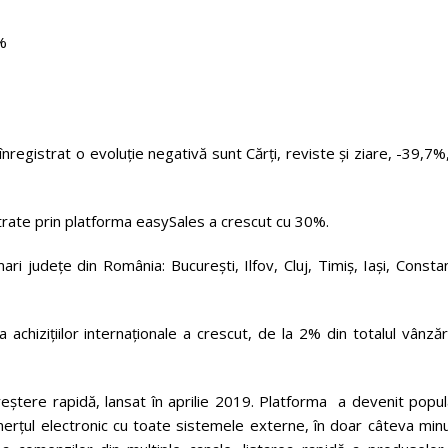
%
registrat o evoluție negativă sunt Cărți, reviste și ziare, -39,7%,
rate prin platforma easySales a crescut cu 30%.
ri județe din România: București, Ilfov, Cluj, Timiș, Iași, Consta
 achizițiilor internaționale a crescut, de la 2% din totalul vânzăr
eștere rapidă, lansat în aprilie 2019. Platforma a devenit popul
omerțul electronic cu toate sistemele externe, în doar câteva min