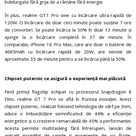
îndelungate fără grija de a rămâne fără energie.
În plus, realme GT7 Pro vine cu încărcare ultra-rapidă de
120W. O încărcare de doar cinci minute poate susține 7 ore
de convorbiri. Se poate încărca la 50% în doar 13 minute și
ajunge la o încărcare completă în 37 de minute. În
comparație, iPhone 16 Pro Max, care are doar o baterie de
4685mAh cu încărcare rapidă de 20W, are nevoie de
aproximativ 35 de minute pentru a se încărca până la 50%.
Chipset puternic ce asigură o experiență mai plăcută
Fiind primul flagship echipat cu procesorul Snapdragon 8
Elite, realme GT 7 Pro se află în fruntea inovației. Acest
chipset puternic, realizat folosind tehnologia de vârf pe 3nm,
aduce o îmbunătățire semnificativă de 44% a eficienței
energetice și o creștere remarcabilă de 45% a performanței.
Acesta permite multitasking fără întreruperi, lansări de
aplicații incredibil de rapide și experiențe de joc fluide,