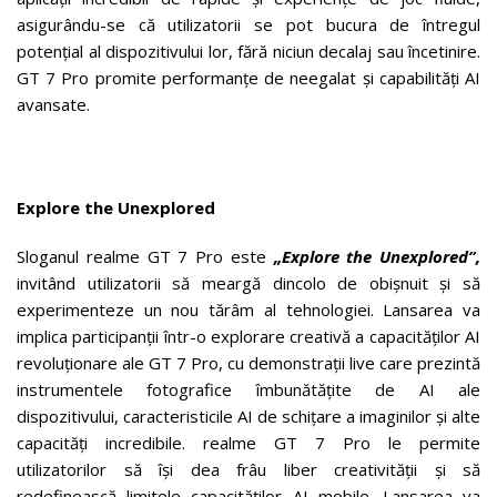
asigurându-se că utilizatorii se pot bucura de întregul
potențial al dispozitivului lor, fără niciun decalaj sau încetinire.
GT 7 Pro promite performanțe de neegalat și capabilități AI
avansate.
Explore the Unexplored
Sloganul realme GT 7 Pro este
„Explore the Unexplored”,
invitând utilizatorii să meargă dincolo de obișnuit și să
experimenteze un nou tărâm al tehnologiei. Lansarea va
implica participanții într-o explorare creativă a capacităților AI
revoluționare ale GT 7 Pro, cu demonstrații live care prezintă
instrumentele fotografice îmbunătățite de AI ale
dispozitivului, caracteristicile AI de schițare a imaginilor și alte
capacități incredibile. realme GT 7 Pro le permite
utilizatorilor să își dea frâu liber creativității și să
redefinească limitele capacităților AI mobile. Lansarea va