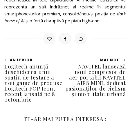
reprezenta un salt îndrăzneț al realme în segmentul
smartphone-urilor premium, consolidându-și poziția de
dark
horse of AI
și o forță disruptivă pe piața high-end.
ANTERIOR
MAI NOU
Logitech anunță
NAVITEL lansează
deschiderea unui
noul compresor de
spațiu de testare a
aer portabil NAVITEL
noii game de produse
AIR8 MINI, dedicat
Logitech POP Icon,
pasionaților de ciclism
recent lansată pe 8
și mobilitate urbană
octombrie
TE-AR MAI PUTEA INTERESA :