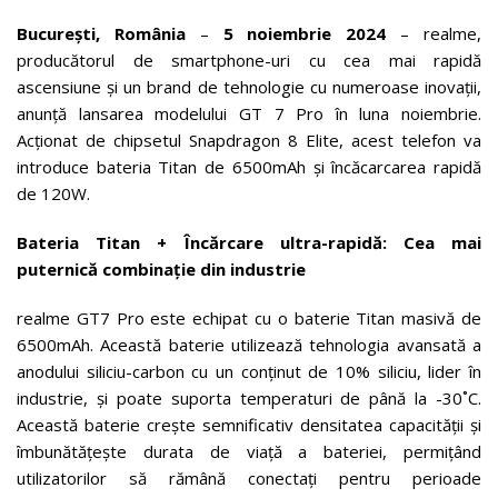
București, România
–
5 noiembrie 2024
– realme,
producătorul de smartphone-uri cu cea mai rapidă
ascensiune și un brand de tehnologie cu numeroase inovații,
anunță lansarea modelului GT 7 Pro în luna noiembrie.
Acționat de chipsetul Snapdragon 8 Elite, acest telefon va
introduce bateria Titan de 6500mAh și încăcarcarea rapidă
de 120W.
Bateria Titan +
Încărcare ultra-rapidă:
Cea mai
puternică combinație din industrie
realme GT7 Pro este echipat cu o baterie Titan masivă de
6500mAh. Această baterie utilizează tehnologia avansată a
anodului siliciu-carbon cu un conținut de 10% siliciu, lider în
industrie, și poate suporta temperaturi de până la -30˚C.
Această baterie crește semnificativ densitatea capacității și
îmbunătățește durata de viață a bateriei, permițând
utilizatorilor să rămână conectați pentru perioade