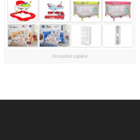
Orizontul copiilor