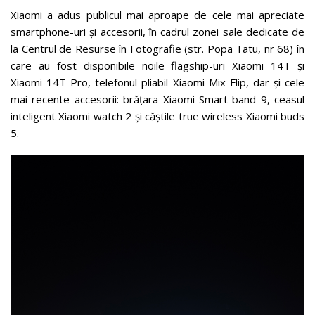
Xiaomi a adus publicul mai aproape de cele mai apreciate
smartphone-uri și accesorii, în cadrul zonei sale dedicate de
la Centrul de Resurse în Fotografie (str. Popa Tatu, nr 68) în
care au fost disponibile noile flagship-uri Xiaomi 14T și
Xiaomi 14T Pro, telefonul pliabil Xiaomi Mix Flip, dar și cele
mai recente accesorii: brățara Xiaomi Smart band 9, ceasul
inteligent Xiaomi watch 2 și căștile true wireless Xiaomi buds
5.