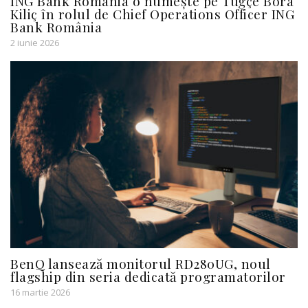
ING Bank România o numește pe Tuğçe Bora
Kiliç în rolul de Chief Operations Officer ING
Bank România
2 iunie 2026
BenQ lansează monitorul RD280UG, noul
flagship din seria dedicată programatorilor
16 martie 2026