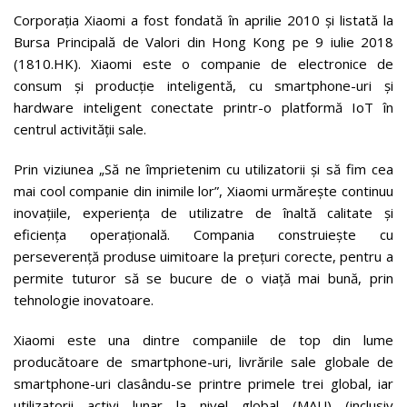
Corporația Xiaomi a fost fondată în aprilie 2010 și listată la
Bursa Principală de Valori din Hong Kong pe 9 iulie 2018
(1810.HK). Xiaomi este o companie de electronice de
consum și producție inteligentă, cu smartphone-uri și
hardware inteligent conectate printr-o platformă IoT în
centrul activității sale.
Prin viziunea „Să ne împrietenim cu utilizatorii și să fim cea
mai cool companie din inimile lor”, Xiaomi urmărește continuu
inovațiile, experiența de utilizatre de înaltă calitate și
eficiența operațională. Compania construiește cu
perseverență produse uimitoare la prețuri corecte, pentru a
permite tuturor să se bucure de o viață mai bună, prin
tehnologie inovatoare.
Xiaomi este una dintre companiile de top din lume
producătoare de smartphone-uri, livrările sale globale de
smartphone-uri clasându-se printre primele trei global, iar
utilizatorii activi lunar la nivel global (MAU) (inclusiv