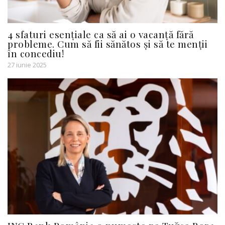
4 sfaturi esențiale ca să ai o vacanță fără
probleme. Cum să fii sănătos și să te menții
în concediu!
27 iunie 2025