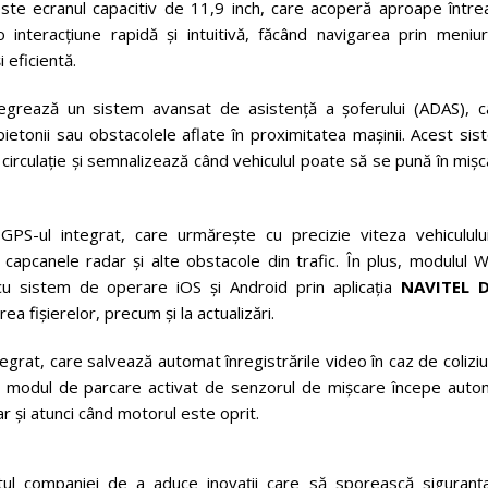
te ecranul capacitiv de 11,9 inch, care acoperă aproape între
 interacțiune rapidă și intuitivă, făcând navigarea prin meniuri
eficientă.
tegrează un sistem avansat de asistență a șoferului (ADAS), c
ietonii sau obstacolele aflate în proximitatea mașinii. Acest si
 circulație și semnalizează când vehiculul poate să se pună în miș
PS-ul integrat, care urmărește cu precizie viteza vehiculului
, capcanele radar și alte obstacole din trafic. În plus, modulul W
cu sistem de operare iOS și Android prin aplicația
NAVITEL 
rea fișierelor, precum și la actualizări.
grat, care salvează automat înregistrările video în caz de colizi
a, modul de parcare activat de senzorul de mișcare începe auto
r și atunci când motorul este oprit.
 companiei de a aduce inovații care să sporească siguranța