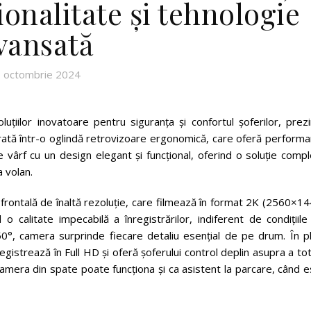
ionalitate și tehnologie
vansată
 octombrie 2024
țiilor inovatoare pentru siguranța și confortul șoferilor, prezi
ă într-o oglindă retrovizoare ergonomică, care oferă performa
 vârf cu un design elegant și funcțional, oferind o soluție comp
a volan.
rontală de înaltă rezoluție, care filmează în format 2K (2560×14
alitate impecabilă a înregistrărilor, indiferent de condițiile
0°, camera surprinde fiecare detaliu esențial de pe drum. În pl
egistrează în Full HD și oferă șoferului control deplin asupra a to
. Camera din spate poate funcționa și ca asistent la parcare, când 