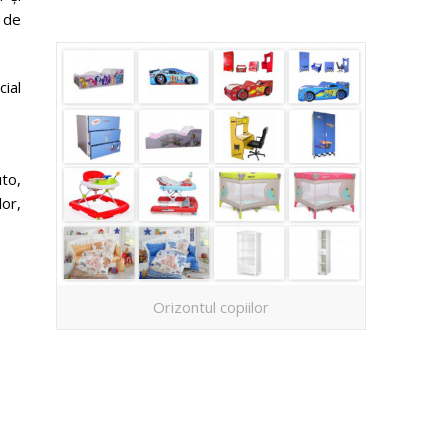
 de
ial
uto,
lor,
Orizontul copiilor