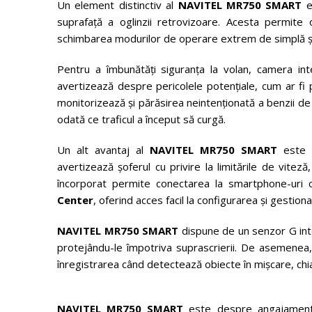
Un element distinctiv al
NAVITEL MR750 SMART
es
suprafață a oglinzii retrovizoare. Acesta permite o
schimbarea modurilor de operare extrem de simplă și 
Pentru a îmbunătăți siguranța la volan, camera in
avertizează despre pericolele potențiale, cum ar fi p
monitorizează și părăsirea neintenționată a benzii de
odată ce traficul a început să curgă.
Un alt avantaj al
NAVITEL MR750 SMART
este G
avertizează șoferul cu privire la limitările de viteză
încorporat permite conectarea la smartphone-uri 
Center
, oferind acces facil la configurarea și gestiona
NAVITEL MR750 SMART
dispune de un senzor G inte
protejându-le împotriva suprascrierii. De asemene
înregistrarea când detectează obiecte în mișcare, chia
NAVITEL MR750 SMART
este despre angajamentul