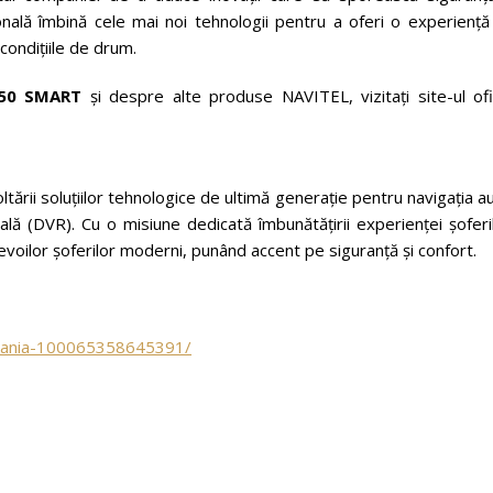
onală îmbină cele mai noi tehnologii pentru a oferi o experiență
 condițiile de drum.
50 SMART
și despre alte produse NAVITEL, vizitați site-ul ofic
ării soluțiilor tehnologice de ultimă generație pentru navigația a
tală (DVR). Cu o misiune dedicată îmbunătățirii experienței șoferi
voilor șoferilor moderni, punând accent pe siguranță și confort.
mania-100065358645391/