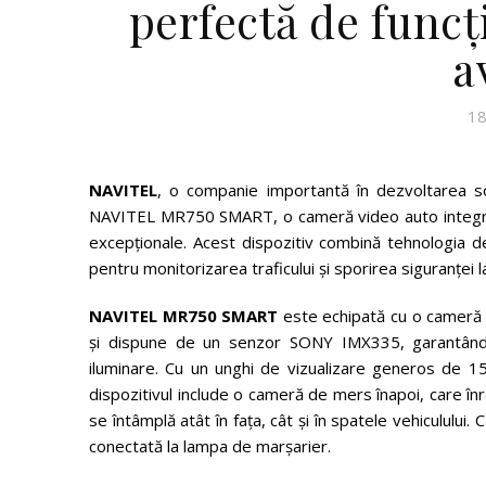
perfectă de funcț
a
18
NAVITEL
, o companie importantă în dezvoltarea solu
NAVITEL MR750 SMART, o cameră video auto integrat
excepționale. Acest dispozitiv combină tehnologia de
pentru monitorizarea traficului și sporirea siguranței l
NAVITEL MR750 SMART
este echipată cu o cameră f
și dispune de un senzor SONY IMX335, garantând o c
iluminare. Cu un unghi de vizualizare generos de 15
dispozitivul include o cameră de mers înapoi, care înr
se întâmplă atât în fața, cât și în spatele vehiculului
conectată la lampa de marșarier.