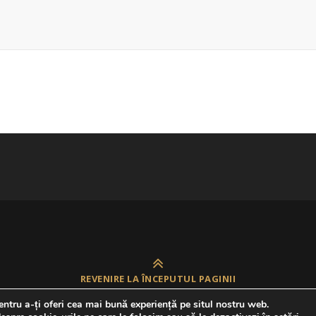
REVENIRE LA ÎNCEPUTUL PAGINII
ntru a-ți oferi cea mai bună experiență pe situl nostru web.