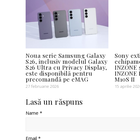
Noua serie Samsung Galaxy
Sony ext
S26, inclusiv modelul Galaxy
echipam
S26 Ultra cu Privacy Display,
INZONE ș
este disponibilă pentru
INZONE H
precomandă pe eMAG
M10S II
27 februarie 2026
15 aprilie 202
Lasă un răspuns
Name *
Email *