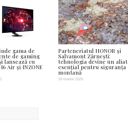
inde gama de
Parteneriatul HONOR și
ente de gaming
Salvamont Zărnești:
i lansează cu
tehnologia devine un aliat
6 Air și INZONE
esențial pentru siguranța
montană
6
30 martie 2026