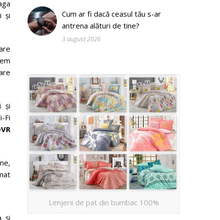
aga
Cum ar fi dacă ceasul tău s-ar
 și
antrena alături de tine?
3 august 2026
are
stem
care
 și
i-Fi
DVR
une,
mat
Lenjerii de pat din bumbac 100%
 și