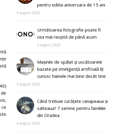
pentru editia aniversara de 15 ani
5 august 2026
Următoarea fotografie poate fi
cea mai reușită de până acum
5 august 2026
ntă
nțe
Mașinile de spălat și uscătoarele
letă
bazate pe inteligență artificială îți
cunosc hainele mai bine decât tine
5 august 2026
40)
 de
us,
Când trebuie curățate canapeaua și
t ce
salteaua? 7 semne pentru familiile
este
din Oradea
4 august 2026