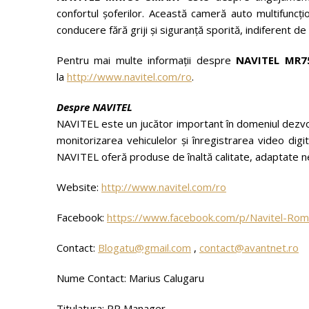
confortul șoferilor. Această cameră auto multifuncți
conducere fără griji și siguranță sporită, indiferent de
Pentru mai multe informații despre
NAVITEL MR7
la
http://www.navitel.com/ro
.
Despre NAVITEL
NAVITEL este un jucător important în domeniul dezvolt
monitorizarea vehiculelor și înregistrarea video digi
NAVITEL oferă produse de înaltă calitate, adaptate ne
Website:
http://www.navitel.com/ro
Facebook:
https://www.facebook.com/p/Navitel-Ro
Contact:
Blogatu@gmail.com
,
contact@avantnet.ro
Nume Contact: Marius Calugaru
Titulatura: PR Manager