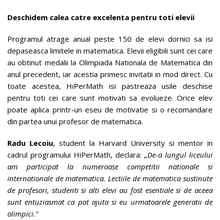
Deschidem calea catre excelenta pentru toti elevii
Programul atrage anual peste 150 de elevi dornici sa isi
depaseasca limitele in matematica. Elevii eligibili sunt cei care
au obtinut medalii la Olimpiada Nationala de Matematica din
anul precedent, iar acestia primesc invitatii in mod direct. Cu
toate acestea, HiPerMath isi pastreaza usile deschise
pentru toti cei care sunt motivati sa evolueze. Orice elev
poate aplica printr-un eseu de motivatie si o recomandare
din partea unui profesor de matematica.
Radu Lecoiu
, student la Harvard University si mentor in
cadrul programului HiPerMath, declara:
„De-a lungul liceului
am participat la numeroase competitii nationale si
internationale de matematica. Lectiile de matematica sustinute
de profesori, studenti si alti elevi au fost esentiale si de aceea
sunt entuziasmat ca pot ajuta si eu urmatoarele generatii de
olimpici.”