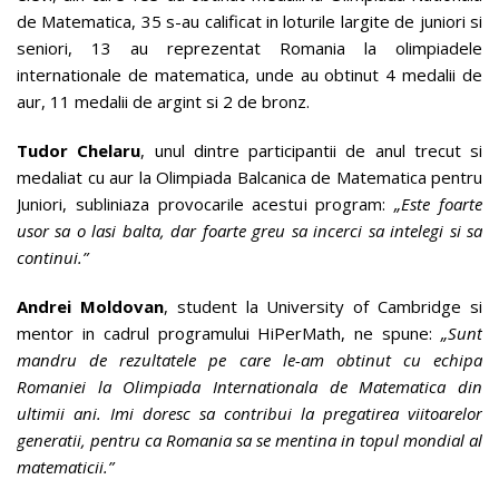
de Matematica, 35 s-au calificat in loturile largite de juniori si
seniori, 13 au reprezentat Romania la olimpiadele
internationale de matematica, unde au obtinut 4 medalii de
aur, 11 medalii de argint si 2 de bronz.
Tudor Chelaru
, unul dintre participantii de anul trecut si
medaliat cu aur la Olimpiada Balcanica de Matematica pentru
Juniori, subliniaza provocarile acestui program:
„Este foarte
usor sa o lasi balta, dar foarte greu sa incerci sa intelegi si sa
continui.”
Andrei Moldovan
, student la University of Cambridge si
mentor in cadrul programului HiPerMath, ne spune:
„Sunt
mandru de rezultatele pe care le-am obtinut cu echipa
Romaniei la Olimpiada Internationala de Matematica din
ultimii ani. Imi doresc sa contribui la pregatirea viitoarelor
generatii, pentru ca Romania sa se mentina in topul mondial al
matematicii.”