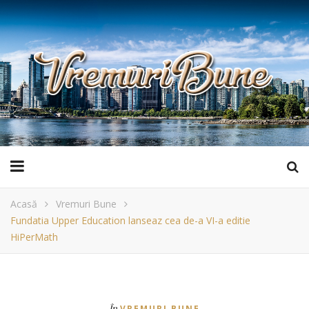
Acasă
Vremuri Bune
Fundatia Upper Education lanseaz cea de-a VI-a editie
HiPerMath
În
VREMURI BUNE