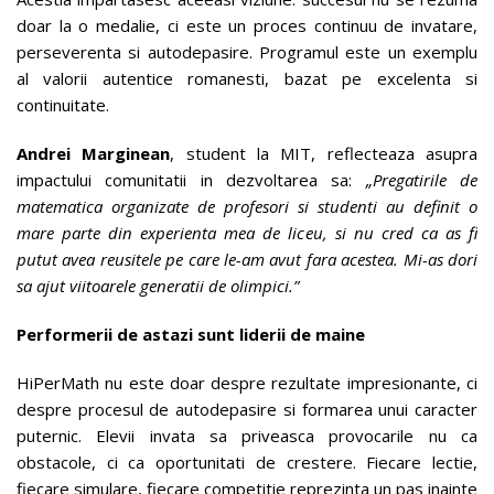
doar la o medalie, ci este un proces continuu de invatare,
perseverenta si autodepasire. Programul este un exemplu
al valorii autentice romanesti, bazat pe excelenta si
continuitate.
Andrei Marginean
, student la MIT, reflecteaza asupra
impactului comunitatii in dezvoltarea sa:
„Pregatirile de
matematica organizate de profesori si studenti au definit o
mare parte din experienta mea de liceu, si nu cred ca as fi
putut avea reusitele pe care le-am avut fara acestea. Mi-as dori
sa ajut viitoarele generatii de olimpici.”
Performerii de astazi sunt liderii de maine
HiPerMath nu este doar despre rezultate impresionante, ci
despre procesul de autodepasire si formarea unui caracter
puternic. Elevii invata sa priveasca provocarile nu ca
obstacole, ci ca oportunitati de crestere. Fiecare lectie,
fiecare simulare, fiecare competitie reprezinta un pas inainte