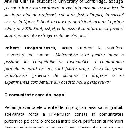
Andrei Chirita
, student la University of Cambridge, adauga:
„O contributie extraordinara in evolutia mea au avut-o lectiile
sustinute atat de profesori, cat si de fosti olimpici, in special
cele de la Upper.School, la care am participat inca de la prima
editie, in 2019. Sunt, astfel, entuziasmat sa intorc acest favor si
sa sprijin urmatoarele generatii de olimpici.”
Robert Dragomirescu
, acum student la Stanford
University, ne spune: „
Matematica este pentru mine o
pasiune, iar competitiile de matematica si comunitatea
formata in jurul lor imi sunt foarte dragi. Vreau sa sprijin
urmatoarele generatii de olimpici ca profesor si sa
experimentez competitiile din aceasta noua perspectiva.”
O comunitate care da inapoi
Pe langa avantajele oferite de un program avansat si gratuit,
adevarata forta a HiPerMath consta in comunitatea
puternica pe care o creeaza intre elevi, profesori si mentori.
Acestia impartasesc aceeasi viziune: succesul nu se rezuma