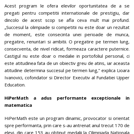
Acest program le ofera elevilor oportunitatea de a se
pregati pentru competitii internationale de prestigiu, dar
dincolo de acest scop se afla ceva mult mai profund.
„Succesul la olimpiade si competitii nu este doar un rezultat
de moment, este consecinta unei perioade de munca,
pregatire, renuntari si ambitii. O pregatire pe termen lung,
consecventa, de nivel ridicat, formeaza caractere puternice.
Castigul nu este doar o medalie in portofoliul personal, ci
este atitudinea fata de un obiectiv greu de atins, iar aceasta
atitudine determina succesul pe termen lung,” explica Lioara
Ivanovici, cofondator si Director Executiv al Fundatiei Upper
Education.
HiPerMath a adus performante exceptionale in
matematica
HiPerMath este un program dinamic, provocator si orientat
spre performanta, prin care s-au antrenat anul trecut 170 de
elevi, din care 153 au obtinut medalii la Olimpiada Nationala