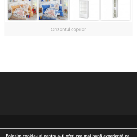
Orizontul copiilor
Folosim cookie-uri pentru a-ți oferi cea mai bună experiență pe