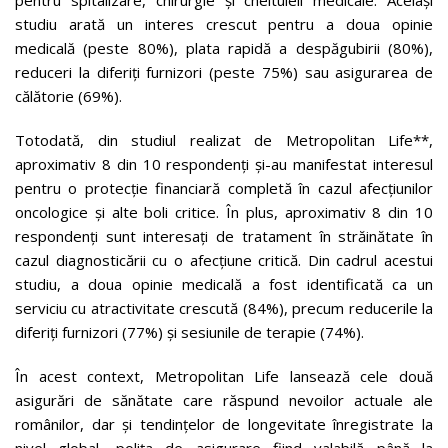
pentru spitalizare, chirurgie și cheltuieli medicale. Același
studiu arată un interes crescut pentru a doua opinie
medicală (peste 80%), plata rapidă a despăgubirii (80%),
reduceri la diferiți furnizori (peste 75%) sau asigurarea de
călătorie (69%).
Totodată, din studiul realizat de Metropolitan Life**,
aproximativ 8 din 10 respondenți și-au manifestat interesul
pentru o protecție financiară completă în cazul afecțiunilor
oncologice și alte boli critice. În plus, aproximativ 8 din 10
respondenți sunt interesați de tratament în străinătate în
cazul diagnosticării cu o afecțiune critică. Din cadrul acestui
studiu, a doua opinie medicală a fost identificată ca un
serviciu cu atractivitate crescută (84%), precum reducerile la
diferiți furnizori (77%) și sesiunile de terapie (74%).
În acest context, Metropolitan Life lansează cele două
asigurări de sănătate care răspund nevoilor actuale ale
românilor, dar și tendințelor de longevitate înregistrate la