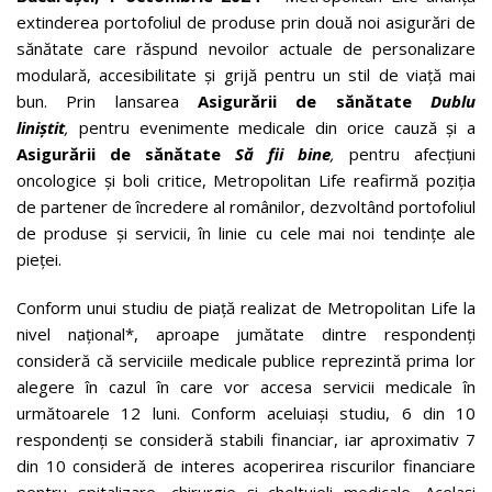
extinderea portofoliul de produse prin două noi asigurări de
sănătate care răspund nevoilor actuale de personalizare
modulară, accesibilitate și grijă pentru un stil de viață mai
bun. Prin lansarea
Asigurării de sănătate
Dublu
liniștit
,
pentru evenimente medicale din orice cauză și a
Asigurării de sănătate
Să fii bine
,
pentru afecțiuni
oncologice și boli critice, Metropolitan Life reafirmă poziția
de partener de încredere al românilor, dezvoltând portofoliul
de produse și servicii, în linie cu cele mai noi tendințe ale
pieței.
Conform unui studiu de piață realizat de Metropolitan Life la
nivel național*, aproape jumătate dintre respondenți
consideră că serviciile medicale publice reprezintă prima lor
alegere în cazul în care vor accesa servicii medicale în
următoarele 12 luni. Conform aceluiași studiu, 6 din 10
respondenți se consideră stabili financiar, iar aproximativ 7
din 10 consideră de interes acoperirea riscurilor financiare