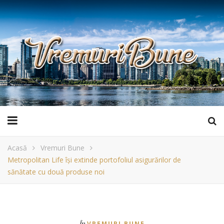
Acasă
Vremuri Bune
Metropolitan Life își extinde portofoliul asigurărilor de
sănătate cu două produse noi
În
VREMURI BUNE