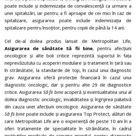
poate include și indemnizația de convalescență ca urmare a
unei spitalizări, iar pentru a fi aproape de cei mici în caz de
spitalizare, asigurarea poate include indemnizația de
spitalizare pentru însoțitor, pentru copiii de până la 14 ani.
Cel de-al doilea produs lansat de Metropolitan Life,
Asigurarea de sănătate Să fii bine
, pentru afecțiuni
oncologice și alte boli critice reprezintă suportul în fața
neprevăzutului cu acoperiri modulare și tratament în țară sau
în străinătate, la standarde de top, în cazul unui diagnostic
grav. Asigurarea oferă protecție financiară în cazul unui
diagnostic oncologic, dar și pentru alte 29 de diagnostice
critice. Asigurarea
Să fii bine
acoperă și eventualitatea unui al
doilea diagnostic oncologic, invaliditatea și îngrijirea paliativă
din cauza unei afecțiuni oncologice. Asigurarea de sănătate
Să fii bine
poate include și asigurarea Top Protect, alături de
care Metropolitan Life are o experiență de peste 10 ani în a
oferi tratamente de specialitate în străinătate, în cadrul
instituțiilor medicale de renume mondial, pentru diagnostic