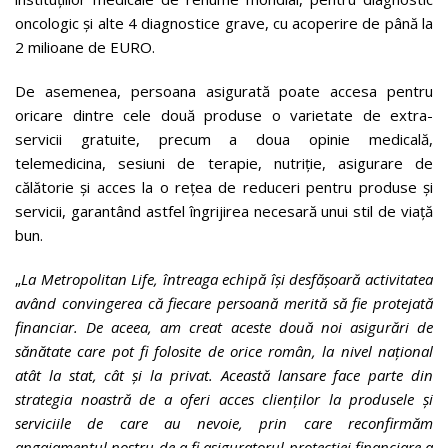
oncologic și alte 4 diagnostice grave, cu acoperire de până la
2 milioane de EURO.
De asemenea, persoana asigurată poate accesa pentru
oricare dintre cele două produse o varietate de extra-
servicii gratuite, precum a doua opinie medicală,
telemedicina, sesiuni de terapie, nutriție, asigurare de
călătorie și acces la o rețea de reduceri pentru produse și
servicii, garantând astfel îngrijirea necesară unui stil de viață
bun.
„
La Metropolitan Life, întreaga echipă își desfășoară activitatea
având convingerea că fiecare persoană merită să fie protejată
financiar. De aceea, am creat aceste două noi asigurări de
sănătate care pot fi folosite de orice român, la nivel național
atât la stat, cât și la privat. Această lansare face parte din
strategia noastră de a oferi acces clienților la produsele și
serviciile de care au nevoie, prin care reconfirmăm
angajamentul nostru de a fi asiguratorul protecției financiare a