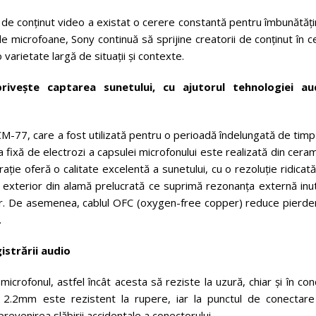
or de conținut video a existat o cerere constantă pentru îmbunătăț
 de microfoane, Sony continuă să sprijine creatorii de conținut în 
 varietate largă de situații și contexte.
rivește captarea sunetului, cu ajutorul tehnologiei au
M-77, care a fost utilizată pentru o perioadă îndelungată de tim
aca fixă de electrozi a capsulei microfonului este realizată din cera
ație oferă o calitate excelentă a sunetului, cu o rezoluție ridicată
 exterior din alamă prelucrată ce suprimă rezonanța externă inut
clar. De asemenea, cablul OFC (oxygen-free copper) reduce pierde
.
istrării audio
crofonul, astfel încât acesta să reziste la uzură, chiar și în cond
 de 2.2mm este rezistent la rupere, iar la punctul de conectare
 prevenirea slăbirii accidentale a conectorului.