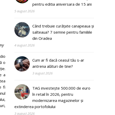
pentru editia aniversara de 15 ani
5 august 2026
Când trebuie curățate canapeaua și
salteaua? 7 semne pentru familiile
din Oradea
ony
4 august 2026
dio
Cum ar fi dacă ceasul tău s-ar
ă o
antrena alături de tine?
ie.
3 august 2026
e a
stea
e fi
TAG investește 500.000 de euro
nul
în retail în 2026, pentru
lui,
modernizarea magazinelor și
uri,
extinderea portofoliului
3 august 2026