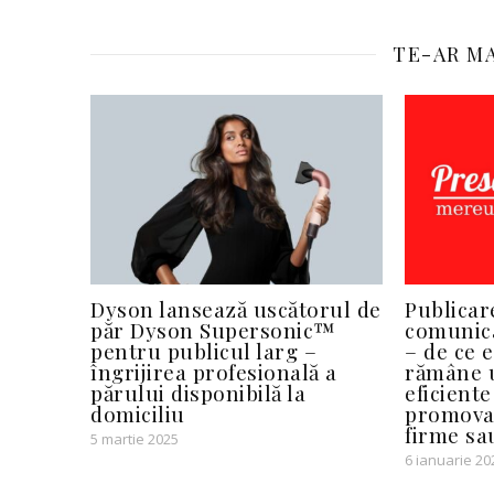
TE-AR MA
Dyson lansează uscătorul de
Publicare
păr Dyson Supersonic™
comunica
pentru publicul larg –
– de ce 
îngrijirea profesională a
rămâne u
părului disponibilă la
eficient
domiciliu
promovar
firme sa
5 martie 2025
6 ianuarie 20