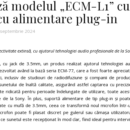
ează modelul „ECM-L1” cu
cu alimentare plug-in
 septembrie 2024
nectivitate extinsă, cu ajutorul tehnologiei audio profesionale de la S
, cu jack de 3.5mm, un produs realizat ajutorul tehnologiei au
ezvoltat având la bază seria ECM-77, care a fost foarte apreciat
, inclusiv de studiouri de radiodifuziune și companii de producț
etului de înaltă calitate, asigurând astfel captarea cu precizi
itate ridicată pentru perioade îndelungate de utilizare, toate ace
e de la Sony. În plus, suportă alimentare de tip plug-in și poat
ipate cu mufă de 3.5mm, ceea ce transformă noul microfon într-u
crofon poate fi plasat discret pe gulerul sau cămașa utilizatoru
ce sunetul este recepționat în mod clar, fiind ideal pentru intervi