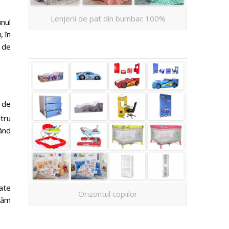
Lenjerii de pat din bumbac 100%
unul
, în
 de
 de
tru
ând
ate
Orizontul copiilor
găm