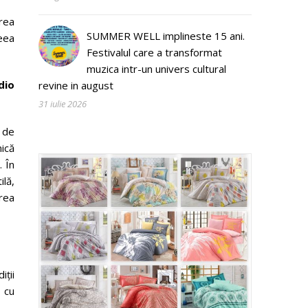
irea
SUMMER WELL implineste 15 ani.
ceea
Festivalul care a transformat
muzica intr-un univers cultural
dio
revine in august
31 iulie 2026
p de
mică
. În
ilă,
rea
iții
 cu