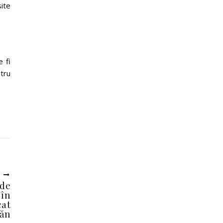
ite
 fi
tru
U
 de
 în
cat
căn