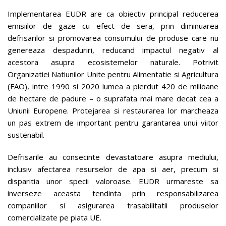
Implementarea EUDR are ca obiectiv principal reducerea
emisiilor de gaze cu efect de sera, prin diminuarea
defrisarilor si promovarea consumului de produse care nu
genereaza despaduriri, reducand impactul negativ al
acestora asupra ecosistemelor naturale. Potrivit
Organizatiei Natiunilor Unite pentru Alimentatie si Agricultura
(FAO), intre 1990 si 2020 lumea a pierdut 420 de milioane
de hectare de padure – o suprafata mai mare decat cea a
Uniunii Europene. Protejarea si restaurarea lor marcheaza
un pas extrem de important pentru garantarea unui viitor
sustenabil.
Defrisarile au consecinte devastatoare asupra mediului,
inclusiv afectarea resurselor de apa si aer, precum si
disparitia unor specii valoroase. EUDR urmareste sa
inverseze aceasta tendinta prin responsabilizarea
companiilor si asigurarea trasabilitatii produselor
comercializate pe piata UE​.