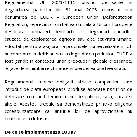
Regulamentul UE 2023/1115 privind defrisarile si
degradarea padurilor din 31 mai 2023, cunoscut sub
denumirea de EUDR – European Union Deforestation
Regulation, reprezinta o initiativa cruciala a Uniunii Europene
destinata combaterii defrisarilor si degradarii padurilor
cauzate de exploatarea agricola sau alte activitati umane.
Adoptat pentru a asigura ca produsele comercializate in UE
nu contribuie la defrisari sau la degradarea padurilor, EUDR a
fost gandit in contextul unor preocupari globale crescande,
legate de schimbarile climatice si pierderea biodiversitatii.
Regulamentul impune obligatii stricte companiilor care
introduc pe piata europeana produse asociate riscurilor de
defrisare, cum ar fi lemnul, uleiul de palmier, soia, cacao si
altele. Acestea trebuie sa demonstreze printr-o diligenta
corespunzatoare ca lanturile lor de aprovizionare nu
contribuie la defrisari.
De ce se implementeaza EUDR?