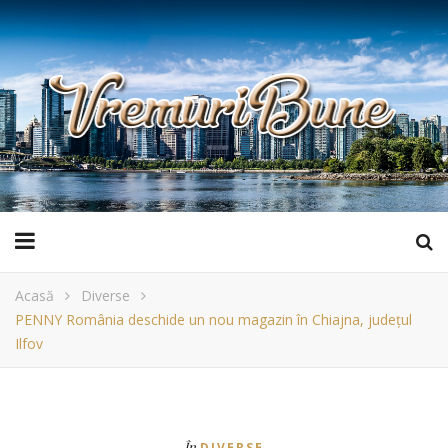
Acasă
Diverse
PENNY România deschide un nou magazin în Chiajna, județul
Ilfov
În
DIVERSE