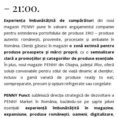
– 21:00.
Experiența
îmbunătățită
de cumpărături
din noul
magazin PENNY pune în valoare angajamentul companiei
pentru extinderea portofoliului de produse 3RO – produse
autentic românești, provenite, procesate și ambalate în
România. Clienții găsesc în magazin
o zonă extinsă pentru
produse proaspete și mărci proprii
, cu o
semnalizare
clară a promoțiilor și categoriilor de produse esențiale
.
În plus, noul magazin PENNY din Chiajna, județul Ilfov, oferă
soluții convenabile pentru stilul de viață dinamic al clienților,
inclusiv o gamă variată de produse ready to eat,
semipreparate, precum și opțiuni refrigerate sau congelate.
PENNY Punct
subliniază direcția strategică de dezvoltare a
PENNY Market în România, bazându-se pe șapte piloni
esențiali:
experiență îmbunătățită în magazine
,
expansiune
,
produse românești
,
oameni
,
digitalizare
,