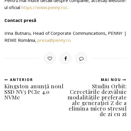
Pentru mai multe detalii despre companie, accesați website-
ul oficial
https://www.penny.ro/
.
Contact presă
Irina Butnaru, Head of Corporate Communications, PENNY |
REWE România,
presa@penny.ro
ANTERIOR
MAI NOU
Kingston anunţă noul
Studiu Orbit:
SSD NV3 PCIe 4.0
Cercetările dezvăluie
NVMe
modalitățile preferate
ale generației Z de a
elimina micro stresul
de zi cu zi