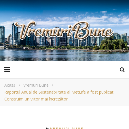
Acasă
Vremuri Bune
Raportul Anual de Sustenabilitate al MetLife a fost publicat:
Construim un viitor mai încrezător
În
VREMURI BUNE