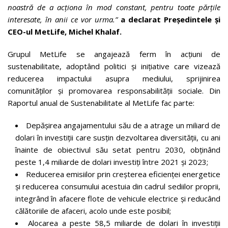
noastră de a acționa în mod constant, pentru toate părțile
interesate, în anii ce vor urma.”
a declarat Președintele și
CEO-ul MetLife, Michel Khalaf.
Grupul MetLife se angajează ferm în acțiuni de
sustenabilitate, adoptând politici și inițiative care vizează
reducerea impactului asupra mediului, sprijinirea
comunităților și promovarea responsabilității sociale. Din
Raportul anual de Sustenabilitate al MetLife fac parte:
Depășirea angajamentului său de a atrage un miliard de
dolari în investiții care susțin dezvoltarea diversității, cu ani
înainte de obiectivul său setat pentru 2030, obținând
peste 1,4 miliarde de dolari investiți între 2021 și 2023;
Reducerea emisiilor prin creșterea eficienței energetice
și reducerea consumului acestuia din cadrul sediilor proprii,
integrând în afacere flote de vehicule electrice și reducând
călătoriile de afaceri, acolo unde este posibil;
Alocarea a peste 58,5 miliarde de dolari în investiții