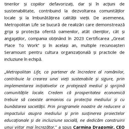
tinerilor și copiilor defavorizați, dar și în acțiuni de
sustenabilitate, contribuind la dezvoltarea comunităților
locale și la îmbunătățirea calității vieții. De asemenea,
Metropolitan Life se bucură de realizări care demonstrează
grija și protecția oferită oamenilor, atât clienților, cât și
angajaților, compania obținând în 2023 Certificarea „Great
Place To Work” și în același an, multiple recunoașteri
Seramount pentru cultura organizațională și practicile de
incluziune în echipă.
„
Metropolitan Life, ca partener de încredere al românilor,
contribuie la crearea unei vieți sustenabile și sigure, prin
implementarea inițiativelor ce protejează mediul și sprijină
comunitățile locale. Credem că prosperitatea economică
trebuie să coexiste armonios cu protecția mediului și cu
bunăstarea societății. Prin programele noastre de reducere a
impactului asupra mediului și prin susținerea proiectelor
educaționale și de incluziune socială, ne dedicăm construirii
unui viitor mai încrezător.
” a spus
Carmina Dragomir, CEO