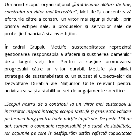
Urmărind scopul organizațional „
Întotdeauna alături de tine,
construim un viitor mai încrezător
”, MetLife își concentrează
eforturile către a construi un viitor mai sigur și durabil, prin
prisma echipei sale, a produselor și serviciilor sale de
protecție financiară și a investițiilor.
În cadrul Grupului MetLife, sustenabilitatea reprezintă
gestionarea responsabilă a afacerii și susținerea oamenilor
de-a lungul vieții lor. Pentru a susține promovarea
progresului către un viitor durabil, MetLife și-a aliniat
strategia de sustenabilitate cu un subset al Obiectivelor de
Dezvoltare Durabilă ale Națiunilor Unite relevant pentru
activitatea sa și a stabilit un set de angajamente specifice.
„Scopul nostru de a contribui la un viitor mai sustenabil și
încrezător inspiră întreaga echipă MetLife și generează valoare
pe termen lung pentru toate părțile implicate. De peste 156 de
ani, suntem o companie responsabilă și o sursă de stabilitate,
iar acțiunile pe care le desfășurăm astăzi reflectă capacitatea