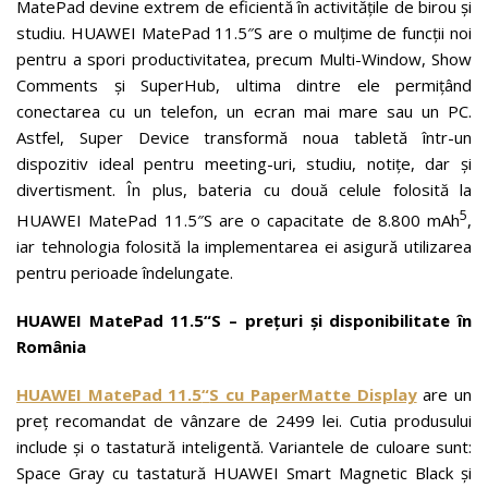
MatePad devine extrem de eficientă în activitățile de birou și
studiu. HUAWEI MatePad 11.5″S are o mulțime de funcții noi
pentru a spori productivitatea, precum Multi-Window, Show
Comments și SuperHub, ultima dintre ele permițând
conectarea cu un telefon, un ecran mai mare sau un PC.
Astfel, Super Device transformă noua tabletă într-un
dispozitiv ideal pentru meeting-uri, studiu, notițe, dar și
divertisment. În plus, bateria cu două celule folosită la
5
HUAWEI MatePad 11.5″S are o capacitate de 8.800 mAh
,
iar tehnologia folosită la implementarea ei asigură utilizarea
pentru perioade îndelungate.
HUAWEI MatePad 11.5
“
S – prețuri și disponibilitate în
România
HUAWEI MatePad 11.5
“
S cu PaperMatte Display
are un
preț recomandat de vânzare de 2499 lei. Cutia produsului
include și o tastatură inteligentă. Variantele de culoare sunt:
Space Gray cu tastatură HUAWEI Smart Magnetic Black și