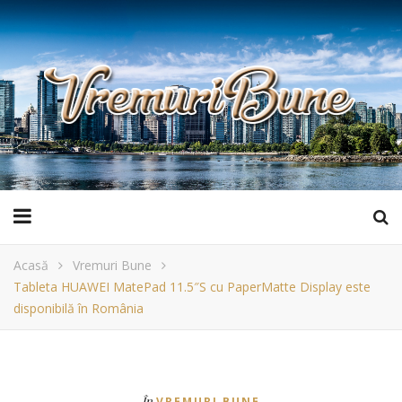
Acasă
Vremuri Bune
Tableta HUAWEI MatePad 11.5″S cu PaperMatte Display este
disponibilă în România
În
VREMURI BUNE