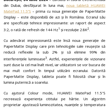
din Dubai, desfășurat în luna mai,
noua tabletă HUAWEI
MatePad 11.5
“
S
– prima cu noua generație de PaperMatte
Display – este disponibilă de azi și în România. Ecranul său
are specificații tehnice impresionante: un raport de aspect
1
2
3:2, o rată de refresh de 144 Hz
și rezoluție 2.8K
.
Cu adevărat impresionantă este însă noua generație de
PaperMatte Display care prin tehnologiile sale reușește să
reducă reflexiile la sub 2% și să elimine 99% din
3
interferențele luminoase
. Astfel, experiențele de vizionare
sunt duse la cel mai înalt nivel, iar utilizatorii se vor bucura de
mai mult confort în timpul utilizării ecranului. Datorită
PaperMatte Display, tableta poate fi folosită chiar și în
lumina puternică a soarelui.
Cu ajutorul Colour mode, HUAWEI MatePad 11.5″S
recreează experiența cititului pe hârtie. Un algoritm
proprietar ajustează luminozitatea, nuanțele și temperatura