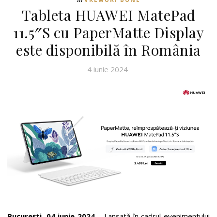
Tableta HUAWEI MatePad
11.5″S cu PaperMatte Display
este disponibilă în România
4 iunie 2024
București, 04 iunie 2024
– Lansată în cadrul evenimentului