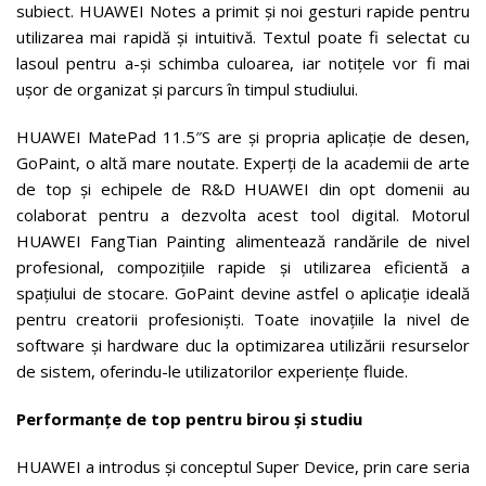
subiect. HUAWEI Notes a primit și noi gesturi rapide pentru
utilizarea mai rapidă și intuitivă. Textul poate fi selectat cu
lasoul pentru a-și schimba culoarea, iar notițele vor fi mai
ușor de organizat și parcurs în timpul studiului.
HUAWEI MatePad 11.5″S are și propria aplicație de desen,
GoPaint, o altă mare noutate. Experți de la academii de arte
de top și echipele de R&D HUAWEI din opt domenii au
colaborat pentru a dezvolta acest tool digital. Motorul
HUAWEI FangTian Painting alimentează randările de nivel
profesional, compozițiile rapide și utilizarea eficientă a
spațiului de stocare. GoPaint devine astfel o aplicație ideală
pentru creatorii profesioniști. Toate inovațiile la nivel de
software și hardware duc la optimizarea utilizării resurselor
de sistem, oferindu-le utilizatorilor experiențe fluide.
Performanțe de top pentru birou și studiu
HUAWEI a introdus și conceptul Super Device, prin care seria