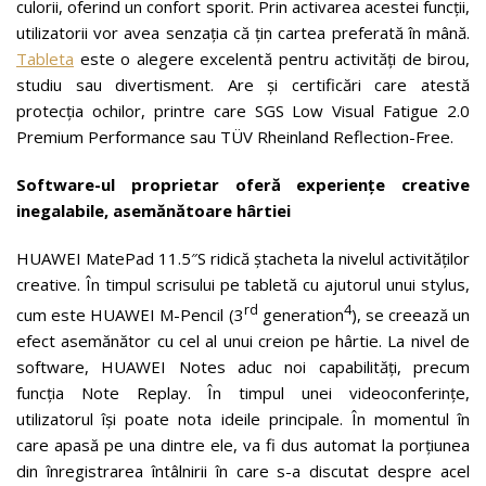
culorii, oferind un confort sporit. Prin activarea acestei funcții,
utilizatorii vor avea senzația că țin cartea preferată în mână.
Tableta
este o alegere excelentă pentru activități de birou,
studiu sau divertisment. Are și certificări care atestă
protecția ochilor, printre care SGS Low Visual Fatigue 2.0
Premium Performance sau TÜV Rheinland Reflection-Free.
Software-ul proprietar oferă experiențe creative
inegalabile, asemănătoare hârtiei
HUAWEI MatePad 11.5″S ridică ștacheta la nivelul activităților
creative. În timpul scrisului pe tabletă cu ajutorul unui stylus,
rd
4
cum este HUAWEI M-Pencil (3
generation
), se creează un
efect asemănător cu cel al unui creion pe hârtie. La nivel de
software, HUAWEI Notes aduc noi capabilități, precum
funcția Note Replay. În timpul unei videoconferințe,
utilizatorul își poate nota ideile principale. În momentul în
care apasă pe una dintre ele, va fi dus automat la porțiunea
din înregistrarea întâlnirii în care s-a discutat despre acel