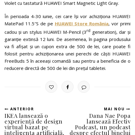
Violet cu tastatură HUAWEI Smart Magnetic Light Gray.
În perioada 4-30 iunie, cei care își vor achiziționa HUAWEI
MatePad 11.5″S de pe
HUAWEI Store România
, vor primi
rd
cadou și un stylus HUAWEI M-Pencil (3
generation), dar și
garanție extinsă 12 luni. De asemenea, în pagina produsului
va fi afișat și un cupon extra de 500 de lei, care poate fi
folosit pentru achiziționarea unei perechi de căști HUAWEI
FreeBuds 5 în aceeași comandă sau pentru a beneficia de o
reducere directă de 500 de lei din prețul tabletei.
ANTERIOR
MAI NOU
IKEA lansează o
Dana Nae Popa
experiență de design
lansează Efectiv
virtual bazat pe
Podcast, un podcast
inteligența artificială,
despre efectul binelui