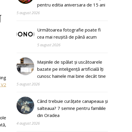
pentru editia aniversara de 15 ani
5 august 2026
U
Următoarea fotografie poate fi
cea mai reușită de până acum
5 august 2026
Mașinile de spălat și uscătoarele
bazate pe inteligență artificială îți
cunosc hainele mai bine decât tine
ming
5 august 2026
 V2
Când trebuie curățate canapeaua și
salteaua? 7 semne pentru familiile
din Oradea
sole
4 august 2026
tă,