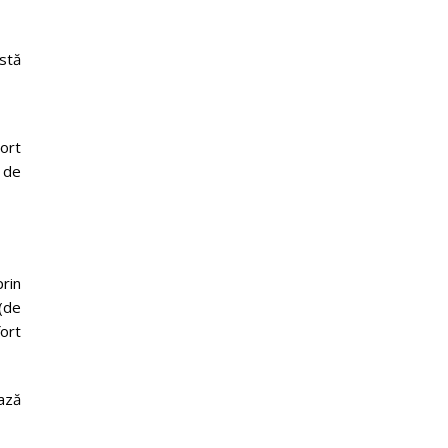
stă
ort
 de
rin
 (de
ort
ază