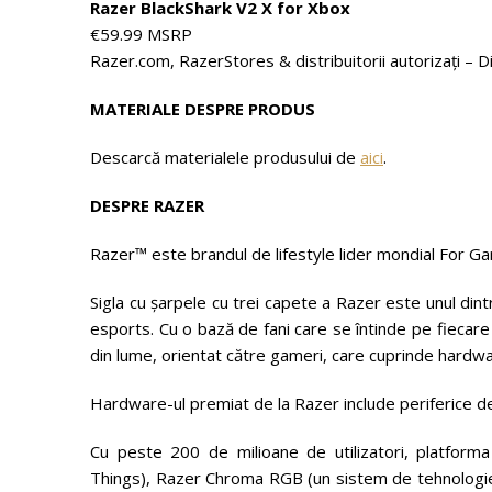
Razer BlackShark V2 X for Xbox
€59.99 MSRP
Razer.com, RazerStores & distribuitorii autorizați – D
MATERIALE DESPRE PRODUS
Descarcă materialele produsului de
aici
.
DESPRE RAZER
Razer™ este brandul de lifestyle lider mondial For 
Sigla cu șarpele cu trei capete a Razer este unul din
esports. Cu o bază de fani care se întinde pe fiecare
din lume, orientat către gameri, care cuprinde hardware
Hardware-ul premiat de la Razer include periferice d
Cu peste 200 de milioane de utilizatori, platform
Things), Razer Chroma RGB (un sistem de tehnologie 