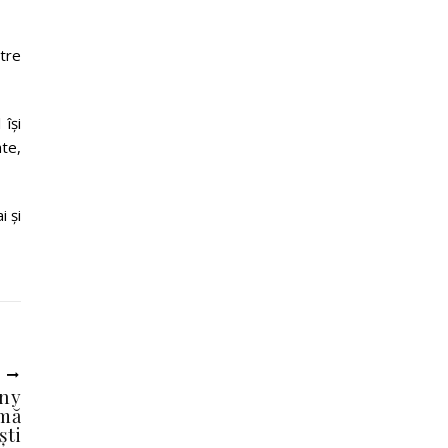
ntre
își
ate,
i și
U
ony
mă
ști