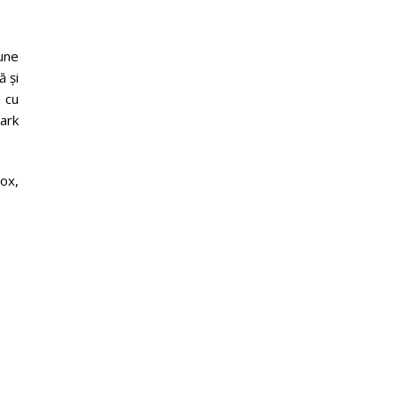
pune
ă și
 cu
hark
ox,