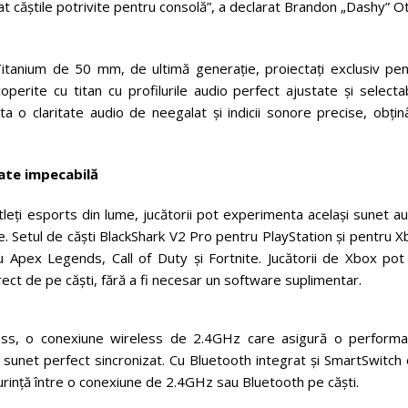
at căștile potrivite pentru consolă”, a declarat Brandon „Dashy” Ot
Titanium de 50 mm, de ultimă generație, proiectați exclusiv pen
rite cu titan cu profilurile audio perfect ajustate și selectab
a o claritate audio de neegalat și indicii sonore precise, obțin
itate impecabilă
atleți esports din lume, jucătorii pot experimenta același sunet a
ve. Setul de căști BlackShark V2 Pro pentru PlayStation și pentru 
ru Apex Legends, Call of Duty și Fortnite. Jucătorii de Xbox pot
ect de pe căști, fără a fi necesar un software suplimentar.
ess, o conexiune wireless de 2.4GHz care asigură o performa
cu sunet perfect sincronizat. Cu Bluetooth integrat și SmartSwitch
șurință între o conexiune de 2.4GHz sau Bluetooth pe căști.