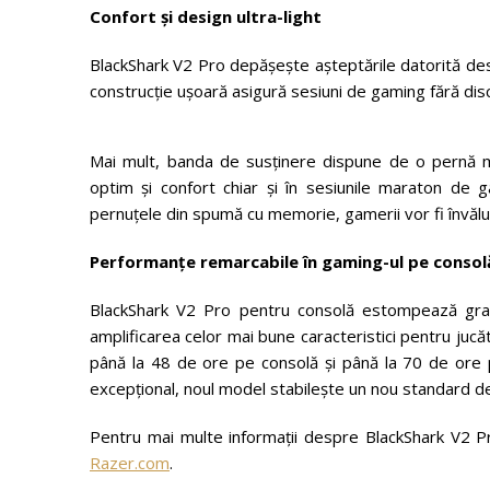
Confort și design ultra-light
BlackShark V2 Pro depășește așteptările datorită des
construcție ușoară asigură sesiuni de gaming fără dis
Mai mult, banda de susținere dispune de o pernă mo
optim și confort chiar și în sesiunile maraton de g
pernuțele din spumă cu memorie, gamerii vor fi învăluiț
Performanțe remarcabile în gaming-ul pe consol
BlackShark V2 Pro pentru consolă estompează grani
amplificarea celor mai bune caracteristici pentru jucă
până la 48 de ore pe consolă și până la 70 de ore p
excepțional, noul model stabilește un nou standard d
Pentru mai multe informații despre BlackShark V2 P
Razer.com
.