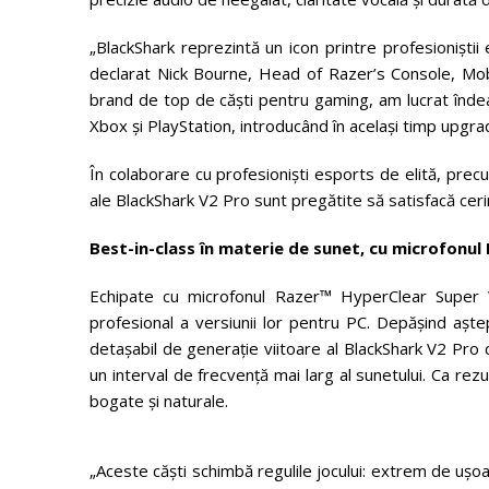
„BlackShark reprezintă un icon printre profesioniștii
declarat Nick Bourne, Head of Razer’s Console, Mobi
brand de top de căști pentru gaming, am lucrat îndea
Xbox și PlayStation, introducând în același timp upgrad
În colaborare cu profesioniști esports de elită, prec
ale BlackShark V2 Pro sunt pregătite să satisfacă cer
Best-in-class în materie de sunet, cu microfon
Echipate cu microfonul Razer™ HyperClear Super Wi
profesional a versiunii lor pentru PC. Depășind aște
detașabil de generație viitoare al BlackShark V2 Pro ca
un interval de frecvență mai larg al sunetului. Ca rezu
bogate și naturale.
„Aceste căști schimbă regulile jocului: extrem de ușoar