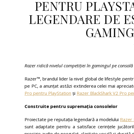
PENTRU PLAYSTA
LEGENDARE DE E
GAMING
Razer ridică nivelul competiției în gamingul pe consol
Razer™, brandul lider la nivel global de lifestyle pe
pe PC, a anunțat astăzi extinderea celei mai apreciate
Pro pentru PlayStation
și
Razer BlackShark V2 Pro pe
Construite pentru supremația consolelor
Proiectate pe reputația legendară a modelului
Razer 
sunt adaptate pentru a satisface cerințele jucător
precizie audio de neegalat, claritate vocală și durată 