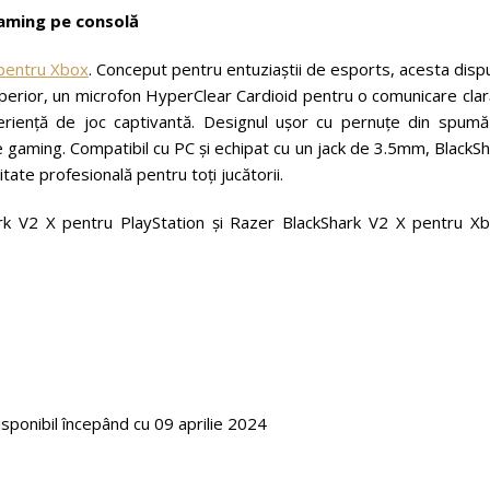
gaming pe consolă
 pentru Xbox
. Conceput pentru entuziaștii de esports, acesta dis
perior, un microfon HyperClear Cardioid pentru o comunicare clar
eriență de joc captivantă. Designul ușor cu pernuțe din spumă
de gaming. Compatibil cu PC și echipat cu un jack de 3.5mm, BlackS
tate profesională pentru toți jucătorii.
rk V2 X pentru PlayStation și Razer BlackShark V2 X pentru Xb
isponibil începând cu 09 aprilie 2024