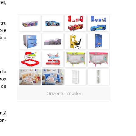
ell,
tru
ile
ând
udio
Xbox
 de
Orizontul copiilor
nță
 on-