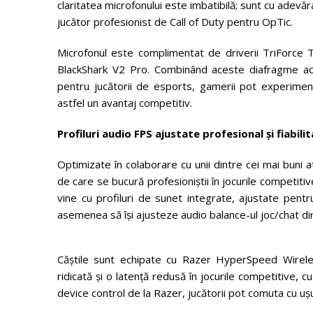
claritatea microfonului este imbatibilă; sunt cu adevăr
jucător profesionist de Call of Duty pentru OpTic.
Microfonul este complimentat de driverii TriForce 
BlackShark V2 Pro. Combinând aceste diafragme acope
pentru jucătorii de esports, gamerii pot experiment
astfel un avantaj competitiv.
Profiluri audio FPS ajustate profesional și fiabil
Optimizate în colaborare cu unii dintre cei mai buni 
de care se bucură profesioniștii în jocurile competiti
vine cu profiluri de sunet integrate, ajustate pent
asemenea să își ajusteze audio balance-ul joc/chat dir
Căștile sunt echipate cu Razer HyperSpeed Wirel
ridicată și o latență redusă în jocurile competitive, 
device control de la Razer, jucătorii pot comuta cu u