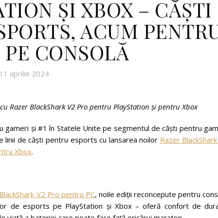
TION ȘI XBOX – CĂȘTI
SPORTS, ACUM PENTR
 PE CONSOLĂ
11 aprilie 2024
ă cu Razer BlackShark V2 Pro pentru PlayStation și pentru Xbox
ntru gameri și #1 în Statele Unite pe segmentul de căști pentru ga
 linii de căști pentru esports cu lansarea noilor
Razer BlackShark
ntru Xbox
.
BlackShark V2 Pro pentru PC
, noile ediții reconcepute pentru con
ilor de esports pe PlayStation și Xbox – oferă confort de dura
de viață a bateriei care poate face față oricărui maraton.