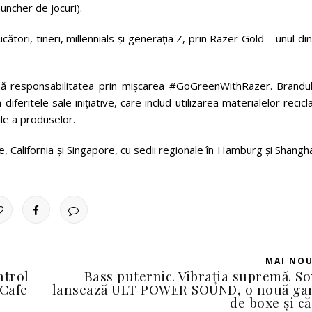
auncher de jocuri).
tori, tineri, millennials și generația Z, prin Razer Gold – unul di
umă responsabilitatea prin mișcarea #GoGreenWithRazer. Brandul 
eritele sale inițiative, care includ utilizarea materialelor recicl
ile a produselor.
e, California și Singapore, cu sedii regionale în Hamburg și Shangha
MAI NO
ntrol
Bass puternic. Vibrația supremă. S
 Cafe
lansează ULT POWER SOUND, o nouă ga
de boxe și că