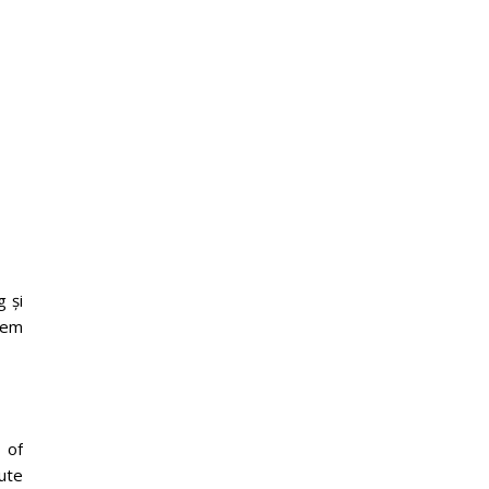
g și
stem
 of
ute