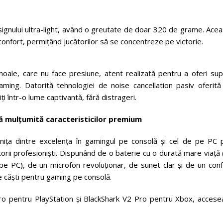
ignului ultra-light, având o greutate de doar 320 de grame. Acea
confort, permițând jucătorilor să se concentreze pe victorie.
ale, care nu face presiune, atent realizată pentru a oferi sup
aming. Datorită tehnologiei de noise cancellation pasiv oferită
i într-o lume captivantă, fără distrageri.
ă mulțumită caracteristicilor premium
ța dintre excelența în gamingul pe consolă și cel de pe PC p
torii profesioniști. Dispunând de o baterie cu o durată mare viață
e PC), de un microfon revoluționar, de sunet clar și de un conf
e căști pentru gaming pe consolă.
ro pentru PlayStation și BlackShark V2 Pro pentru Xbox, accese