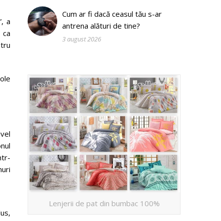
Cum ar fi dacă ceasul tău s-ar
”, a
antrena alături de tine?
 ca
3 august 2026
ntru
sole
vel
onul
ntr-
nuri
Lenjerii de pat din bumbac 100%
lus,