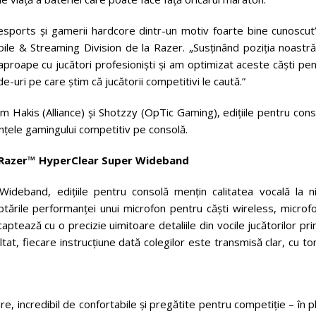
 esports și gamerii hardcore dintr-un motiv foarte bine cunoscut
le & Streaming Division de la Razer. „Susținând poziția noastră
proape cu jucători profesioniști și am optimizat aceste căști pe
e-uri pe care știm că jucătorii competitivi le caută.”
um Hakis (Alliance) și Shotzzy (OpTic Gaming), edițiile pentru con
ințele gamingului competitiv pe consolă.
ul Razer™ HyperClear Super Wideband
deband, edițiile pentru consolă mențin calitatea vocală la ni
ptările performanței unui microfon pentru căști wireless, microf
ptează cu o precizie uimitoare detaliile din vocile jucătorilor pri
ltat, fiecare instrucțiune dată colegilor este transmisă clar, cu to
e, incredibil de confortabile și pregătite pentru competiție – în p