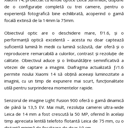
de o configurație completă cu trei camere, pentru o
experiență fotografică bine echilibrată, acoperind o gamă
focală extinsă de la 14mm la 75mm.
Obiectivul optic are o deschidere mare, f/1.6, și o
performanță optică excelentă – acesta nu doar captează
suficientă lumină în medii cu lumină scăzută, dar oferă și o
reproducere remarcabilă a culorilor, contrast și rezoluție de
calitate. Obiectivul aduce și o îmbunătățire semnificativă a
vitezei de captare a imaginii. Diafragma actualizată ƒ/1.6
permite noului Xiaomi 14 să obțină aceeași luminozitate a
imaginii, cu un timp de expunere mai scurt, funcționalitate
utilă pentru surprinderea momentelor rapide.
Senzorul de imagine Light Fusion 900 oferă o gamă dinamică
de până la 13,5 EV. Mai mult, rezoluția camerei ultra-wide
Leica de 14 mm a fost crescută la 50 MP, oferind în același
timp apreciata lentilă telefoto flotantă Leica de 75 mm, cu o
distanță minimă de focalizare de doar 10 cm.