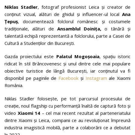
Niklas Stadler
, fotograf profesionist Leica și creator de
conținut vizual, alături de ghidul și influencer-ul local
Ana
Țepuș
, documentează folclorul românesc și costumele
tradiționale, alături de
Ansamblul Doinița,
o tânără și
talentată echipă reprezentantă a folclorului, parte a Casei de
Cultură a Studenților din București.
Gazda proiectului este
Palatul Mogoșoaia
, spațiu istoric
ridicat în stil Brâncovenesc și unul dintre cele mai populare
obiective turistice de lângă București, iar conținutul va fi
disponibil pe paginile de
Facebook
și
Instagram
ale Xiaomi
România.
Niklas Stadler folosește, pe tot parcursul procesului de
creație, noul flagship cu performanță înaltă de captură foto și
video
Xiaomi 14
– cel mai recent rezultat al parteneriatului
dintre Xiaomi și Leica, companii ce au revoluționat împreună
industria imagistică mobilă, parte a colaborării ce a debutat
în 2022.