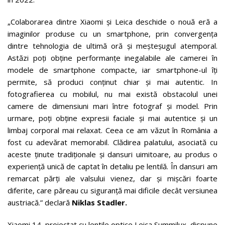
„Colaborarea dintre Xiaomi și Leica deschide o nouă eră a
imaginilor produse cu un smartphone, prin convergența
dintre tehnologia de ultimă oră și meșteșugul atemporal.
Astăzi poți obține performanțe inegalabile ale camerei în
modele de smartphone compacte, iar smartphone-ul îți
permite, să produci conținut chiar și mai autentic. In
fotografierea cu mobilul, nu mai există obstacolul unei
camere de dimensiuni mari între fotograf și model. Prin
urmare, poți obține expresii faciale și mai autentice și un
limbaj corporal mai relaxat. Ceea ce am văzut în România a
fost cu adevărat memorabil. Clădirea palatului, asociată cu
aceste ținute tradiționale și dansuri uimitoare, au produs o
experiență unică de captat în detaliu pe lentilă. În dansuri am
remarcat părți ale valsului vienez, dar și mișcări foarte
diferite, care păreau cu siguranță mai dificile decât versiunea
austriacă.” declară
Niklas Stadler.
Xiaomi 14, proiectat cu lentile optice Leica Summilux, dispune