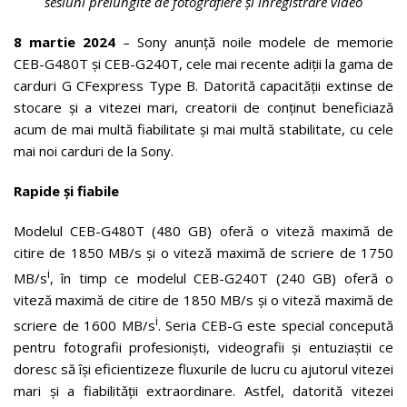
sesiuni prelungite de fotografiere și înregistrare video
8 martie 2024
– Sony anunță noile modele de memorie
CEB-G480T și CEB-G240T, cele mai recente adiții la gama de
carduri G CFexpress Type B. Datorită capacității extinse de
stocare și a vitezei mari, creatorii de conținut beneficiază
acum de mai multă fiabilitate și mai multă stabilitate, cu cele
mai noi carduri de la Sony.
Rapide și fiabile
Modelul CEB-G480T (480 GB) oferă o viteză maximă de
citire de 1850 MB/s și o viteză maximă de scriere de 1750
i
MB/s
, în timp ce modelul CEB-G240T (240 GB) oferă o
viteză maximă de citire de 1850 MB/s și o viteză maximă de
i
scriere de 1600 MB/s
. Seria CEB-G este special concepută
pentru fotografii profesioniști, videografii și entuziaștii ce
doresc să își eficientizeze fluxurile de lucru cu ajutorul vitezei
mari și a fiabilității extraordinare. Astfel, datorită vitezei