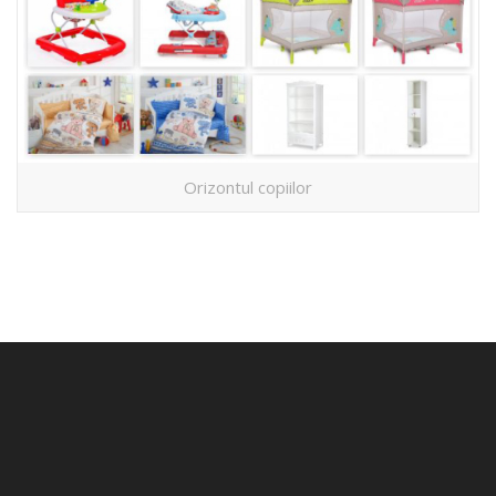
Orizontul copiilor