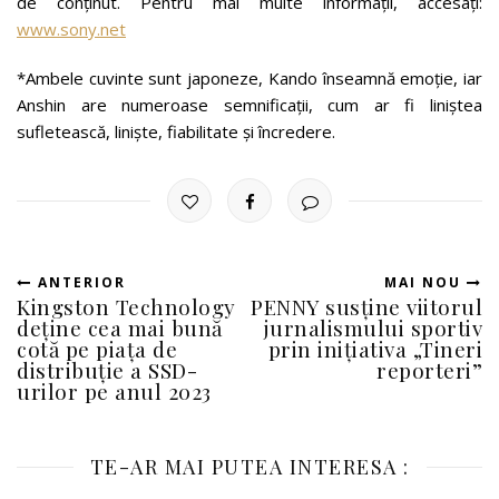
de conținut. Pentru mai multe informații, accesați:
www.sony.net
*Ambele cuvinte sunt japoneze, Kando înseamnă emoție, iar
Anshin are numeroase semnificații, cum ar fi liniștea
sufletească, liniște, fiabilitate și încredere.
ANTERIOR
MAI NOU
Kingston Technology
PENNY susține viitorul
deține cea mai bună
jurnalismului sportiv
cotă pe piața de
prin inițiativa „Tineri
distribuție a SSD-
reporteri”
urilor pe anul 2023
TE-AR MAI PUTEA INTERESA :