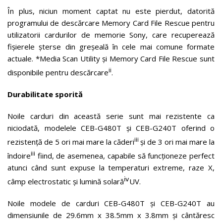
În plus, niciun moment captat nu este pierdut, datorită
programului de descărcare Memory Card File Rescue pentru
utilizatorii cardurilor de memorie Sony, care recuperează
fișierele șterse din greșeală în cele mai comune formate
actuale. *Media Scan Utility și Memory Card File Rescue sunt
ii
disponibile pentru descărcare
.
Durabilitate sporită
Noile carduri din această serie sunt mai rezistente ca
niciodată, modelele CEB-G480T și CEB-G240T oferind o
iii
rezistență de 5 ori mai mare la căderi
și de 3 ori mai mare la
iii
îndoire
fiind, de asemenea, capabile să funcționeze perfect
atunci când sunt expuse la temperaturi extreme, raze X,
ⅳ
câmp electrostatic și lumină solară
UV.
Noile modele de carduri CEB-G480T și CEB-G240T au
dimensiunile de 29.6mm x 38.5mm x 3.8mm și cântăresc