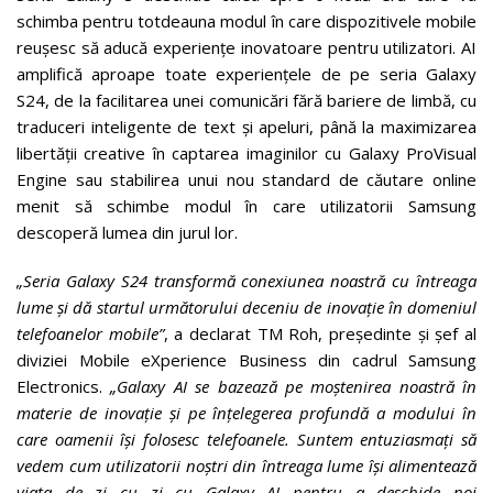
schimba pentru totdeauna modul în care dispozitivele mobile
reușesc să aducă experiențe inovatoare pentru utilizatori. AI
amplifică aproape toate experiențele de pe seria Galaxy
S24, de la facilitarea unei comunicări fără bariere de limbă, cu
traduceri inteligente de text și apeluri, până la maximizarea
libertății creative în captarea imaginilor cu Galaxy ProVisual
Engine sau stabilirea unui nou standard de căutare online
menit să schimbe modul în care utilizatorii Samsung
descoperă lumea din jurul lor.
„Seria Galaxy S24 transformă conexiunea noastră cu întreaga
lume și dă startul următorului deceniu de inovație în domeniul
telefoanelor mobile”
, a declarat TM Roh, președinte și șef al
diviziei Mobile eXperience Business din cadrul Samsung
Electronics.
„Galaxy AI se bazează pe moștenirea noastră în
materie de inovație și pe înțelegerea profundă a modului în
care oamenii își folosesc telefoanele. Suntem entuziasmați să
vedem cum utilizatorii noștri din întreaga lume își alimentează
viața de zi cu zi cu Galaxy AI pentru a deschide noi