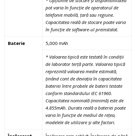
*
Opțiunile de stocare și disponibilitatea
pot varia în funcție de operatorul de
telefonie mobilă, țară sau regiune.
Capacitatea reală de stocare poate varia
în funcție de software-ul preinstalat.
Baterie
5,000 mAh
* Valoarea tipică este testată în condiții
de laborator terță parte. Valoarea tipică
reprezintă valoarea medie estimată,
ținând cont de deviația în capacitatea
bateriei între probele de baterii testate
conform standardului IEC 61960.
Capacitatea nominală (minimă) este de
4.855mAh. Durata reală a bateriei poate
varia în funcție de mediul de rețea,
modelele de utilizare și alte factori.
Încărcare*
Încărcare prin cablu*: Încărcare de până