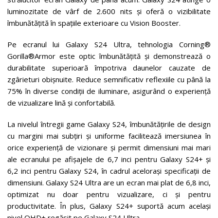
luminozitate de vârf de 2.600 nits și oferă o vizibilitate
îmbunătățită în spațiile exterioare cu Vision Booster.
Pe ecranul lui Galaxy S24 Ultra, tehnologia Corning®
Gorilla®Armor este optic îmbunătățită și demonstrează o
durabilitate superioară împotriva daunelor cauzate de
zgârieturi obișnuite. Reduce semnificativ reflexiile cu până la
75% în diverse condiții de iluminare, asigurând o experiență
de vizualizare lină și confortabilă.
La nivelul întregii game Galaxy S24, îmbunătățirile de design
cu margini mai subțiri și uniforme facilitează imersiunea în
orice experiență de vizionare și permit dimensiuni mai mari
ale ecranului pe afișajele de 6,7 inci pentru Galaxy S24+ și
6,2 inci pentru Galaxy S24, în cadrul acelorași specificații de
dimensiuni. Galaxy S24 Ultra are un ecran mai plat de 6,8 inci,
optimizat nu doar pentru vizualizare, ci și pentru
productivitate. În plus, Galaxy S24+ suportă acum același
nivel QHD+ regăsit pe Galaxy S24 Ultra.