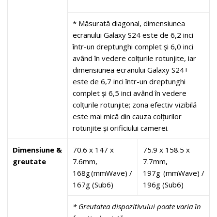
* Măsurată diagonal, dimensiunea
ecranului Galaxy S24 este de 6,2 inci
într-un dreptunghi complet și 6,0 inci
având în vedere colțurile rotunjite, iar
dimensiunea ecranului Galaxy S24+
este de 6,7 inci într-un dreptunghi
complet și 6,5 inci având în vedere
colțurile rotunjite; zona efectiv vizibilă
este mai mică din cauza colțurilor
rotunjite și orificiului camerei.
Dimensiune &
70.6 x 147 x
75.9 x 158.5 x
greutate
7.6mm,
7.7mm,
168g (mmWave) /
197g (mmWave) /
167g (Sub6)
196g (Sub6)
*
Greutatea dispozitivului poate varia în