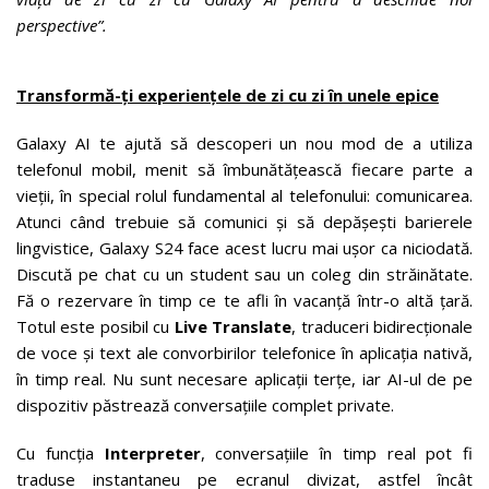
perspective”.
Transformă-ți experiențele de zi cu zi în unele epice
Galaxy AI te ajută să descoperi un nou mod de a utiliza
telefonul mobil, menit să îmbunătățească fiecare parte a
vieții, în special rolul fundamental al telefonului: comunicarea.
Atunci când trebuie să comunici și să depășești barierele
lingvistice, Galaxy S24 face acest lucru mai ușor ca niciodată.
Discută pe chat cu un student sau un coleg din străinătate.
Fă o rezervare în timp ce te afli în vacanță într-o altă țară.
Totul este posibil cu
Live Translate
, traduceri bidirecționale
de voce și text ale convorbirilor telefonice în aplicația nativă,
în timp real. Nu sunt necesare aplicații terțe, iar AI-ul de pe
dispozitiv păstrează conversațiile complet private.
Cu funcția
Interpreter
, conversațiile în timp real pot fi
traduse instantaneu pe ecranul divizat, astfel încât