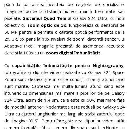
până la partajarea acesteia pe rețelele de socializare.
Imaginile făcute la distanță nu vor mai fi tremurate sau
pixelate.
Sistemul Quad Tele
al Galaxy S24 Ultra, cu noul
obiectiv cu
zoom optic de 5x
, funcționează cu senzorul de
50 MP pentru a permite o calitate optică performantă de la
2x, 3x, 5x până la 10x niveluri de zoom, datorită senzorului
Adaptive Pixel. Imaginile prezintă, de asemenea, rezultate
clare și la 100x cu un
zoom digital îmbunătățit.
Cu
capabilitățile îmbunătățite pentru
Nightography
,
fotografiile și clipurile video realizate cu Galaxy S24 Space
Zoom sunt desăvârșite în orice condiții, chiar și atunci când
sunt mărite. Captează mai multă lumină atunci când este
întuneric cu dimensiunea mai mare a pixelilor de pe Galaxy
S24 Ultra, acum de 1,4 um, care este cu 60% mai mare față
de modelul anterior. Neclaritatea este redusă pe Galaxy S24
Ultra cu ajutorul unghiurilor mai largi ale stabilizatorului optic
de imagine (OIS). Pentru înregistrarea clipurilor video, atât
camera frontală, cât și camera din spate sunt echipate cu