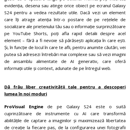
evidenția, desena sau atinge orice obiect pe ecranul Galaxy
S24 pentru a vedea rezultate utile. Dacă vezi un element
care îți atrage atenția într-o postare de pe rețelele de
socializare ale prietenului tău sau o informație surprinzătoare
pe YouTube Shorts, poți afla rapid detalii despre acel
element – fără a fi nevoie să părăsești aplicația în care ești.
Și, în funcție de locul în care te afli, pentru anumite căutări, vei
putea să adresezi întrebări mai complexe sau să vezi imagini
de ansamblu alimentate de AI generativ, care oferă
informații utile și context, adunate de pe întregul web.
Dă frâu liber creativității tale pentru a descoperi
lumea în noi moduri
ProVisual Engine
de pe Galaxy S24 este o suită
cuprinzătoare de instrumente cu AI care transformă
abilitățile de captare a imaginilor și maximizează libertatea
de creație la fiecare pas, de la configurarea unei fotografii