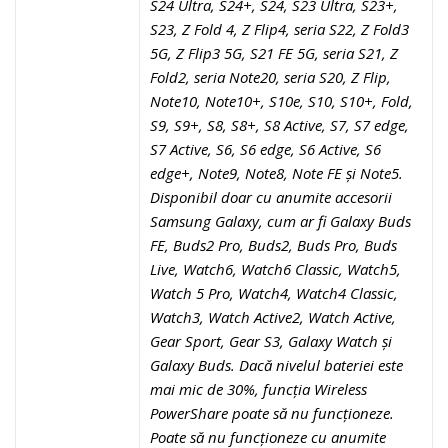
S24 Ultra, S24+, S24, S23 Ultra, S23+,
S23, Z Fold 4, Z Flip4, seria S22, Z Fold3
5G, Z Flip3 5G, S21 FE 5G, seria S21, Z
Fold2, seria Note20, seria S20, Z Flip,
Note10, Note10+, S10e, S10, S10+, Fold,
S9, S9+, S8, S8+, S8 Active, S7, S7 edge,
S7 Active, S6, S6 edge, S6 Active, S6
edge+, Note9, Note8, Note FE și Note5.
Disponibil doar cu anumite accesorii
Samsung Galaxy, cum ar fi Galaxy Buds
FE, Buds2 Pro, Buds2, Buds Pro, Buds
Live, Watch6, Watch6 Classic, Watch5,
Watch 5 Pro, Watch4, Watch4 Classic,
Watch3, Watch Active2, Watch Active,
Gear Sport, Gear S3, Galaxy Watch și
Galaxy Buds. Dacă nivelul bateriei este
mai mic de 30%, funcția Wireless
PowerShare poate să nu funcționeze.
Poate să nu funcționeze cu anumite