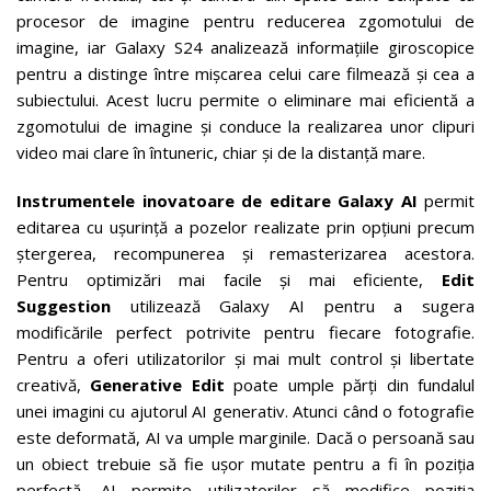
procesor de imagine pentru reducerea zgomotului de
imagine, iar Galaxy S24 analizează informațiile giroscopice
pentru a distinge între mișcarea celui care filmează și cea a
subiectului. Acest lucru permite o eliminare mai eficientă a
zgomotului de imagine și conduce la realizarea unor clipuri
video mai clare în întuneric, chiar și de la distanță mare.
Instrumentele inovatoare de editare Galaxy AI
permit
editarea cu ușurință a pozelor realizate prin opțiuni precum
ștergerea, recompunerea și remasterizarea acestora.
Pentru optimizări mai facile și mai eficiente,
Edit
Suggestion
utilizează Galaxy AI pentru a sugera
modificările perfect potrivite pentru fiecare fotografie.
Pentru a oferi utilizatorilor și mai mult control și libertate
creativă,
Generative Edit
poate umple părți din fundalul
unei imagini cu ajutorul AI generativ. Atunci când o fotografie
este deformată, AI va umple marginile. Dacă o persoană sau
un obiect trebuie să fie ușor mutate pentru a fi în poziția
perfectă, AI permite utilizatorilor să modifice poziția