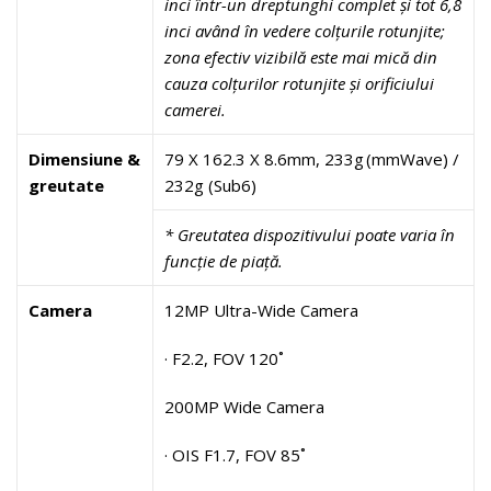
inci într-un dreptunghi complet și tot 6,8
inci având în vedere colțurile rotunjite;
zona efectiv vizibilă este mai mică din
cauza colțurilor rotunjite și orificiului
camerei.
Dimensiune &
79 X 162.3 X 8.6mm, 233g (mmWave) /
greutate
232g (Sub6)
*
Greutatea dispozitivului poate varia în
funcție de piață.
Camera
12MP Ultra-Wide Camera
· F2.2, FOV 120˚
200MP Wide Camera
· OIS F1.7, FOV 85˚