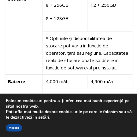
8 + 256GB
12 + 256GB
8 + 128GB
* Opțiunile și disponibilitatea de
stocare pot varia în funcție de
operator, țară sau regiune. Capacitatea
reală de stocare poate să difere în
funcție de software-ul preinstalat.
Baterie
4,000 mAh
4,900 mAh
*
Folosim cookie-uri pentru a-ți oferi cea mai bună experiență pe
situl nostru web.
Valoare tipică testată în condiții de
Poți afla mai multe despre cookie-urile pe care le folosim sau să
laborator terță parte. Valoarea tipică este
le dezactivezi în
setări
.
valoarea medie estimată, ținând cont de
Accept
deviația în capacitatea bateriei între