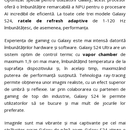
oferă o îmbunătățire remarcabilă a NPU pentru o procesare
AI incredibil de eficientă. La toate cele trei modele Galaxy
S24,
ratele de refresh adaptive
de 1-120 Hz
îmbunătățesc, de asemenea, performanța.
Experiența de gaming cu Galaxy este mai intensă datorită
îmbunătățirilor hardware și software. Galaxy S24 Ultra are un
sistem optim de control termic cu
vapor chamber
de
maximum 1,9 ori mai mare, îmbunătățind temperatura de la
suprafața dispozitivului și, în același timp, maximizând
puterea de performanță susținută. Tehnologia ray-tracing
permite obținerea unor imagini realiste, cu un efect superior
de umbră și reflexie. Iar prin colaborarea cu parteneri de
gaming de top din industrie, Galaxy S24 le permite
utilizatorilor să se bucure și mai mult de jocurile lor
preferate.
Imaginile sunt mai vibrante și mai captivante pe cel mai
strălucitor ecran Galaxy de până acum. Galaxy S24 atinge o