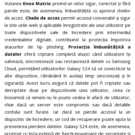
Viziunea
Knox Matrix
privind un viitor sigur, conectat și fără
parole este, de asemenea, îmbunătățită cu ajutorul cheilor
de acces.
Cheile de acces
permit accesul convenabil și sigur
la site-urile web și aplicațiile înregistrate ale unui utilizator pe
toate dispozitivele sale de încredere prin intermediul
credențialelor digitale, contribuind la protecția împotriva
atacurilor de tip phishing.
Protecția îmbunătățită a
datelor
oferă criptare completă atunci când utilizatorii își
salvează, sincronizează sau restaurează datele cu Samsung
Cloud, permițând utilizatorilor Galaxy S24 să se conecteze la
alte dispozitive, rămânând în același timp sincronizați și în
siguranță. Acest lucru asigură că datele pot fi criptate sau
decriptate doar pe dispozitivele unui utilizator, ceea ce
înseamnă că nimeni nu le poate vedea în afară de utilizator,
chiar dacă un server este compromis sau dacă detaliile
contului sunt furate. Iar dacă se pierde accesul la un
dispozitiv de încredere, un cod de recuperare poate ajuta la
prevenirea pierderii datelor. Galaxy S24 este, de asemenea,
protejat cu lista extinsă de funcții inovatoare de securitate și