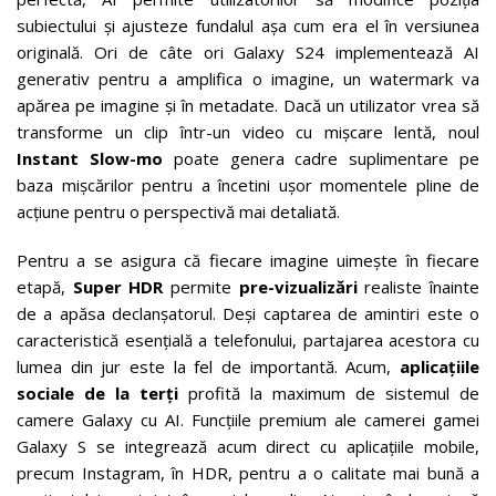
subiectului și ajusteze fundalul așa cum era el în versiunea
originală. Ori de câte ori Galaxy S24 implementează AI
generativ pentru a amplifica o imagine, un watermark va
apărea pe imagine și în metadate. Dacă un utilizator vrea să
transforme un clip într-un video cu mișcare lentă, noul
Instant Slow-mo
poate genera cadre suplimentare pe
baza mișcărilor pentru a încetini ușor momentele pline de
acțiune pentru o perspectivă mai detaliată.
Pentru a se asigura că fiecare imagine uimește în fiecare
etapă,
Super HDR
permite
pre-vizualizări
realiste înainte
de a apăsa declanșatorul. Deși captarea de amintiri este o
caracteristică esențială a telefonului, partajarea acestora cu
lumea din jur este la fel de importantă. Acum,
aplicațiile
sociale de la terți
profită la maximum de sistemul de
camere Galaxy cu AI. Funcțiile premium ale camerei gamei
Galaxy S se integrează acum direct cu aplicațiile mobile,
precum Instagram, în HDR, pentru a o calitate mai bună a