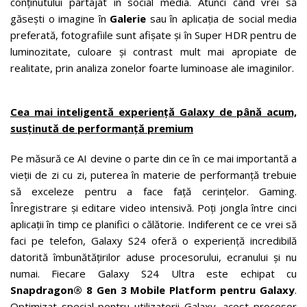
conținutului partajat în social media. Atunci când vrei să
găsești o imagine în
Galerie
sau în aplicația de social media
preferată, fotografiile sunt afișate și în Super HDR pentru de
luminozitate, culoare și contrast mult mai apropiate de
realitate, prin analiza zonelor foarte luminoase ale imaginilor.
Cea mai inteligentă experiență Galaxy de până acum,
susținută de performanță premium
Pe măsură ce AI devine o parte din ce în ce mai importantă a
vieții de zi cu zi, puterea în materie de performanță trebuie
să exceleze pentru a face față cerințelor. Gaming.
Înregistrare și editare video intensivă. Poți jongla între cinci
aplicații în timp ce planifici o călătorie. Indiferent ce ce vrei să
faci pe telefon, Galaxy S24 oferă o experiență incredibilă
datorită îmbunătățirilor aduse procesorului, ecranului și nu
numai. Fiecare Galaxy S24 Ultra este echipat cu
Snapdragon® 8 Gen 3 Mobile Platform pentru Galaxy
.
Optimizat special pentru utilizatorii Galaxy, acest procesor