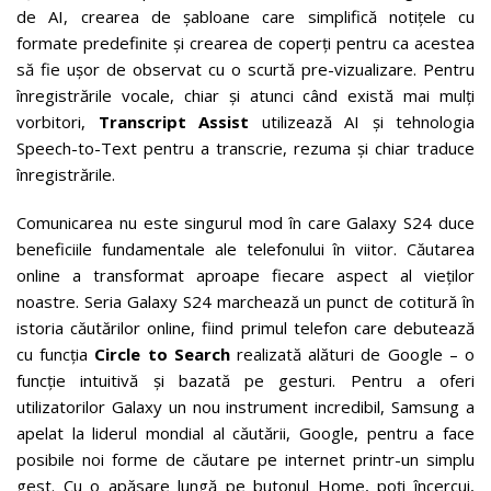
de AI, crearea de șabloane
care simplifică notițele cu
formate predefinite și crearea de coperți pentru ca acestea
să fie ușor de observat cu o scurtă pre-vizualizare. Pentru
înregistrările vocale, chiar și atunci când există mai mulți
vorbitori,
Transcript Assist
utilizează AI și tehnologia
Speech-to-Text pentru a transcrie, rezuma și chiar traduce
înregistrările.
Comunicarea nu este singurul mod în care Galaxy S24 duce
beneficiile fundamentale ale telefonului în viitor. Căutarea
online a transformat aproape fiecare aspect al vieților
noastre. Seria Galaxy S24 marchează un punct de cotitură în
istoria căutărilor online, fiind primul telefon care debutează
cu funcția
Circle to Search
realizată alături de Google – o
funcție intuitivă și bazată pe gesturi. Pentru a oferi
utilizatorilor Galaxy un nou instrument incredibil, Samsung a
apelat la liderul mondial al căutării, Google, pentru a face
posibile noi forme de căutare pe internet printr-un simplu
gest. Cu o apăsare lungă pe butonul Home, poți încercui,