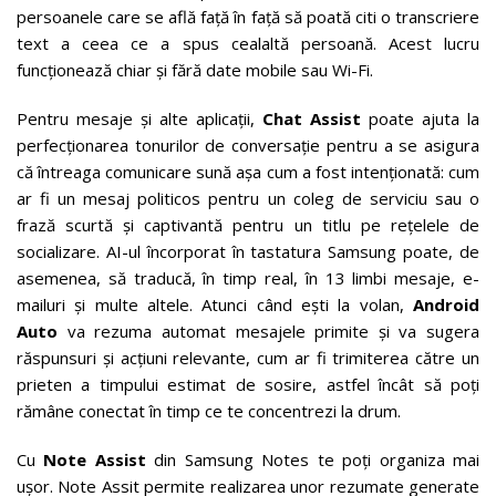
persoanele care se află față în față să poată citi o transcriere
text a ceea ce a spus cealaltă persoană. Acest lucru
funcționează chiar și fără date mobile sau Wi-Fi.
Pentru mesaje și alte aplicații,
Chat Assist
poate ajuta la
perfecționarea tonurilor de conversație pentru a se asigura
că întreaga comunicare sună așa cum a fost intenționată: cum
ar fi un mesaj politicos pentru un coleg de serviciu sau o
frază scurtă și captivantă pentru un titlu pe rețelele de
socializare. AI-ul încorporat în tastatura Samsung poate, de
asemenea, să traducă, în timp real, în 13 limbi mesaje, e-
mailuri și multe altele. Atunci când ești la volan,
Android
Auto
va rezuma automat mesajele primite și va sugera
răspunsuri și acțiuni relevante, cum ar fi trimiterea către un
prieten a timpului estimat de sosire, astfel încât să poți
rămâne conectat în timp ce te concentrezi la drum.
Cu
Note Assist
din Samsung Notes te poți organiza mai
ușor. Note Assit permite realizarea unor rezumate generate