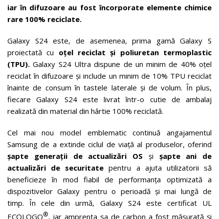
iar în difuzoare au fost încorporate elemente chimice
rare 100% reciclate
.
Galaxy S24 este, de asemenea, prima gamă Galaxy S
proiectată cu
oțel reciclat și poliuretan termoplastic
(TPU).
Galaxy S24 Ultra dispune de un minim de 40% oțel
reciclat în difuzoare și include un minim de 10% TPU reciclat
înainte de consum în tastele laterale și de volum. În plus,
fiecare Galaxy S24 este livrat într-o cutie de ambalaj
realizată din material din hârtie 100% reciclată.
Cel mai nou model emblematic continuă angajamentul
Samsung de a extinde ciclul de viață al produselor, oferind
șapte generații de actualizări OS
și
șapte ani de
actualizări de securitate
pentru a ajuta utilizatorii să
beneficieze în mod fiabil de performanța optimizată a
dispozitivelor Galaxy pentru o perioadă și mai lungă de
timp.
În cele din urmă, Galaxy S24 este certificat UL
®
ECOLOGO
, iar amprenta sa de carbon a fost măsurată și