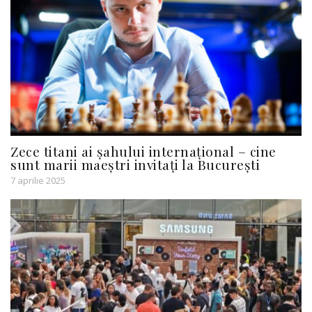
Zece titani ai șahului internațional – cine
sunt marii maeștri invitați la București
7 aprilie 2025