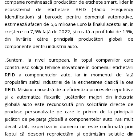
companie românească producător de etichete smart, lider în
ecosistemul de etichetare RFID (Radio Frequency
Identification) și barcode pentru domeniul automotive,
estimează afaceri de 5,6 milioane Euro la finalul acestui an, în
creștere cu 7,5% față de 2022, și o rată a profitului de 15%,
din livrările către principalii producători globali de
componente pentru industria auto.
„Suntem, la nivel european, în topul companiilor care
construiesc soluții tehnice inovatoare în domeniul etichetării
RFID a componentelor auto, iar în momentul de față
propulsăm saltul industriei de la etichetarea clasică la cea
RFID. Misiunea noastră de a eficientiza procesele repetitive
și a automatiza fluxurile jucătorilor majori din industria
globală auto este recunoscută prin solicitările directe de
produse personalizate pe care le primim de la principalii
jucători de pe piața globală a componentelor auto. Mai mult
decât atât, expertiza în domeniu ne este confirmată prin
faptul că deseori reproiectăm și optimizăm soluțiile din