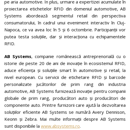
pe aria automotive. În plus, urmare a expertizei acumulate în
proiectarea etichetelor RFID din domeniul automotive, AB
Systems abordează segmentul retail din perspectiva
consumatorului, în cadrul unui eveniment interactiv în Cluj-
Napoca, ce va avea loc în 5 și 6 octombrie. Participanții vor
putea testa soluțiile, dar și interacționa cu echipamentele
RFID.
AB Systems
, companie românească antreprenorială cu o
istorie de peste 20 de ani de inovație în ecosistemul RFID,
aduce eficiența și soluțiile smart în automotive și retail, la
nivel european. Cu servicii de etichetare RFID și barcode
personalizate jucătorilor de prim rang din industria
automotive, AB Systems furnizează inovație pentru companii
globale de prim rang, producători auto și producători de
componente auto. Printre furnizorii care ajută la dezvoltarea
soluțiilor eficiente AB Systems se numără Avery Dennison,
Keonn și Zebra. Mai multe informații despre AB Systems
sunt disponibile la
www.absystems.ro
.