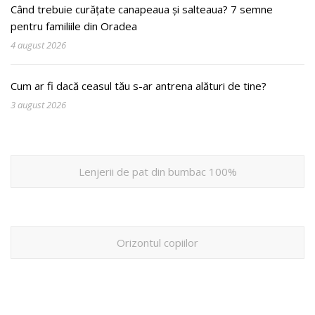
Când trebuie curățate canapeaua și salteaua? 7 semne
pentru familiile din Oradea
4 august 2026
Cum ar fi dacă ceasul tău s-ar antrena alături de tine?
3 august 2026
Lenjerii de pat din bumbac 100%
Orizontul copiilor