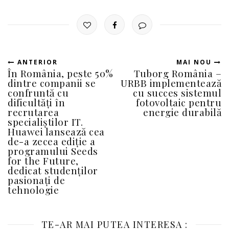
ANTERIOR
MAI NOU
În România, peste 50%
Tuborg România –
dintre companii se
URBB implementează
confruntă cu
cu succes sistemul
dificultăți în
fotovoltaic pentru
recrutarea
energie durabilă
specialiștilor IT.
Huawei lansează cea
de-a zecea ediție a
programului Seeds
for the Future,
dedicat studenților
pasionați de
tehnologie
TE-AR MAI PUTEA INTERESA :