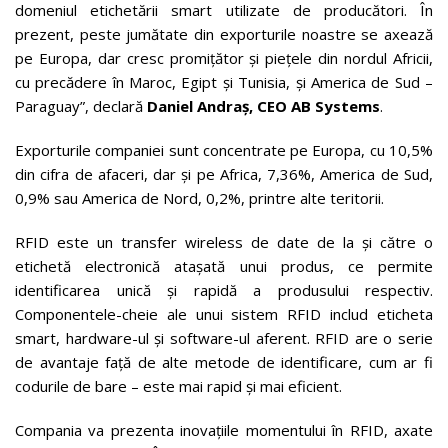
domeniul etichetării smart utilizate de producători. În
prezent, peste jumătate din exporturile noastre se axează
pe Europa, dar cresc promițător și piețele din nordul Africii,
cu precădere în Maroc, Egipt și Tunisia, și America de Sud –
Paraguay”, declară
Daniel Andraș, CEO AB Systems
.
Exporturile companiei sunt concentrate pe Europa, cu 10,5%
din cifra de afaceri, dar și pe Africa, 7,36%, America de Sud,
0,9% sau America de Nord, 0,2%, printre alte teritorii.
RFID este un transfer wireless de date de la și către o
etichetă electronică atașată unui produs, ce permite
identificarea unică și rapidă a produsului respectiv.
Componentele-cheie ale unui sistem RFID includ eticheta
smart, hardware-ul și software-ul aferent. RFID are o serie
de avantaje față de alte metode de identificare, cum ar fi
codurile de bare – este mai rapid și mai eficient.
Compania va prezenta inovațiile momentului în RFID, axate