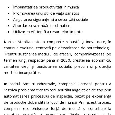
Îmbunătățirea productivității în muncă
Promovarea unui stil de viață sănătos
Asigurarea siguranței și a securității sociale
Abordarea schimbărilor climatice
Utilizarea eficientă a resurselor limitate
Konica Minolta este o companie robustă și inovatoare, în
continuă evoluție, centrată pe dezvoltarea de noi tehnologii.
Pentru susținerea mediului de afaceri, companiavizează, pe
termen lung, respectiv până în 2030, creșterea economică,
calitatea vieții și bunăstarea socială, precum și protecția
mediului înconjurător.
În cadrul ramurii industriale, compania lucrează pentru a
rezolva problema transmiterii abilității angajaților de top prin
automatizarea procesului de inspecție, bazat pe experiența
de producție dobândită la locul de muncă. Prin acest proces,
compania economisește forță de muncă și contribuie la
calitatea ridicată a produselor finale, precum și la