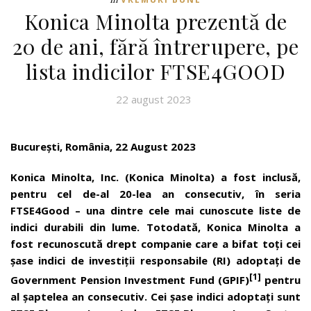
Konica Minolta prezentă de
20 de ani, fără întrerupere, pe
lista indicilor FTSE4GOOD
22 august 2023
București, România,
22 August 2023
Konica Minolta, Inc. (Konica Minolta) a fost inclusă,
pentru cel de-al 20-lea an consecutiv, în seria
FTSE4Good – una dintre cele mai cunoscute liste de
indici durabili din lume. Totodat
ă
, Konica Minolta a
fost recunoscută drept companie care a bifat toți cei
șase indici de investiții responsabile (RI) adoptați de
[1]
Government Pension Investment Fund (GPIF)
pentru
al șaptelea an consecutiv. Cei șase indici adoptați sunt