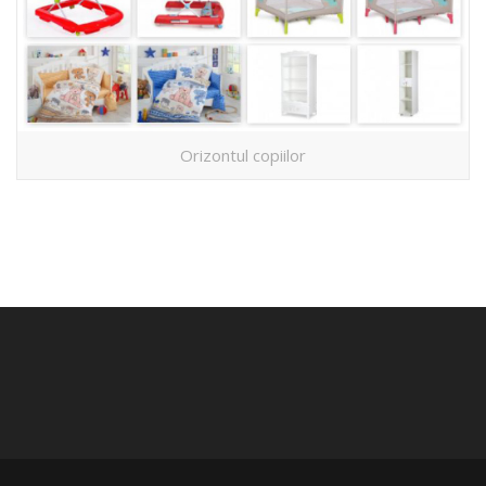
Orizontul copiilor