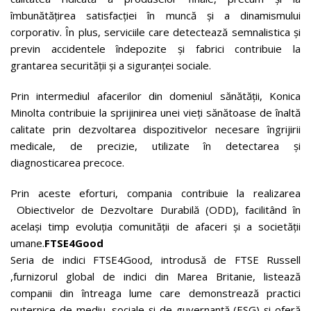
îmbunătățirea satisfacției în muncă și a dinamismului
corporativ. În plus, serviciile care detectează semnalistica și
previn accidentele îndepozite și fabrici contribuie la
grantarea securității și a siguranței sociale.
Prin intermediul afacerilor din domeniul sănătății, Konica
Minolta contribuie la sprijinirea unei vieți sănătoase de înaltă
calitate prin dezvoltarea dispozitivelor necesare îngrijirii
medicale, de precizie, utilizate în detectarea și
diagnosticarea precoce.
Prin aceste eforturi, compania contribuie la realizarea
Obiectivelor de Dezvoltare Durabilă (ODD), facilitând în
același timp evoluția comunității de afaceri și a societății
umane.
FTSE4Good
Seria de indici FTSE4Good, introdusă de FTSE Russell
,furnizorul global de indici din Marea Britanie, listează
companii din întreaga lume care demonstrează practici
puternice de mediu, sociale și de guvernanță (ESG) și oferă