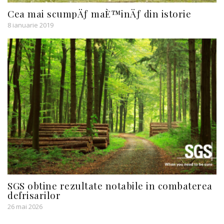
Cea mai scumpÄƒ maÈ™inÄƒ din istorie
8 ianuarie 2019
SGS obtine rezultate notabile in combaterea
defrisarilor
26 mai 2026