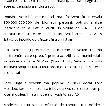
scădere de la 73% (52.000 de mașini), cât se înregistra în
aceeași perioadă a anului trecut.
Românii schimbă mașina cel mai frecvent în intervalul
150.000-200.000 de kilometri parcurși, potrivit analizei
Instant.ro ce a luat în calcul un volum de 645.000 de
autoturisme rulate, produse în intervalul 2010 – 2023 și
listate cu intenție de vânzare în ultimii 5 ani.
S-au schimbat și preferințele în materie de volum. Tot mai
mulți români care optează pentru achiziția unei mașini rulate
se îndreaptă către SUV-uri (Sport Utility Vehicle), datorită
îmbinării spațiului util al unui break cu capacități pentru teren
accidentat.
Ford Kuga a devenit mai popular în 2023 decât Ford
Mondeo, spre exemplu. La fel și Audi Q5, care este acum pe
locul al doilea, în fața modelelor Audi A3 sau A6.
Modelele Dacia sunt preferate de români cu precădere