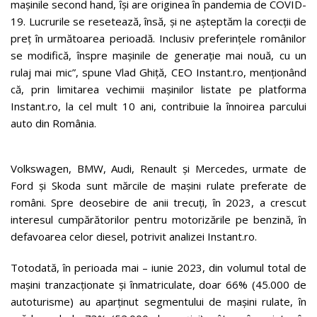
mașinile second hand, își are originea în pandemia de COVID-
19. Lucrurile se resetează, însă, și ne așteptăm la corecții de
preț în următoarea perioadă. Inclusiv preferințele românilor
se modifică, înspre mașinile de generație mai nouă, cu un
rulaj mai mic”, spune Vlad Ghiță, CEO Instant.ro, menționând
că, prin limitarea vechimii mașinilor listate pe platforma
Instant.ro, la cel mult 10 ani, contribuie la înnoirea parcului
auto din România.
Volkswagen, BMW, Audi, Renault și Mercedes, urmate de
Ford și Skoda sunt mărcile de mașini rulate preferate de
români. Spre deosebire de anii trecuți, în 2023, a crescut
interesul cumpărătorilor pentru motorizările pe benzină, în
defavoarea celor diesel, potrivit analizei Instant.ro.
Totodată, în perioada mai – iunie 2023, din volumul total de
mașini tranzacționate și înmatriculate, doar 66% (45.000 de
autoturisme) au aparținut segmentului de mașini rulate, în