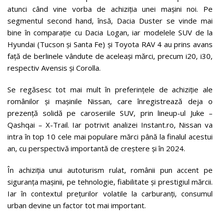
atunci când vine vorba de achiziția unei mașini noi. Pe
segmentul second hand, însă, Dacia Duster se vinde mai
bine în comparație cu Dacia Logan, iar modelele SUV de la
Hyundai (Tucson și Santa Fe) și Toyota RAV 4 au prins avans
față de berlinele vândute de aceleași mărci, precum i20, i30,
respectiv Avensis și Corolla.
Se regăsesc tot mai mult în preferințele de achiziție ale
românilor și mașinile Nissan, care înregistrează deja o
prezență solidă pe caroseriile SUV, prin lineup-ul Juke –
Qashqai – X-Trail. Iar potrivit analizei Instant.ro, Nissan va
intra în top 10 cele mai populare mărci până la finalul acestui
an, cu perspectivă importantă de creștere și în 2024.
În achiziția unui autoturism rulat, românii pun accent pe
siguranța mașinii, pe tehnologie, fiabilitate și prestigiul mărcii.
Iar în contextul prețurilor volatile la carburanți, consumul
urban devine un factor tot mai important.