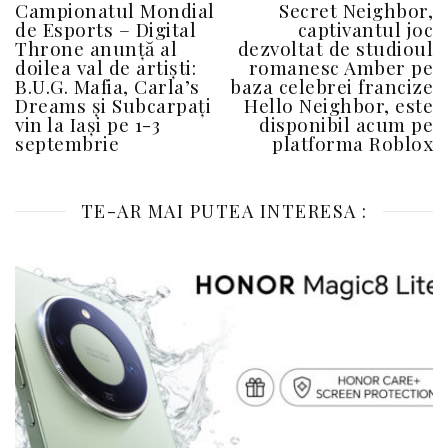
Campionatul Mondial
Secret Neighbor,
de Esports – Digital
captivantul joc
Throne anunță al
dezvoltat de studioul
doilea val de artiști:
romanesc Amber pe
B.U.G. Mafia, Carla’s
baza celebrei francize
Dreams și Subcarpați
Hello Neighbor, este
vin la Iași pe 1-3
disponibil acum pe
septembrie
platforma Roblox
TE-AR MAI PUTEA INTERESA :