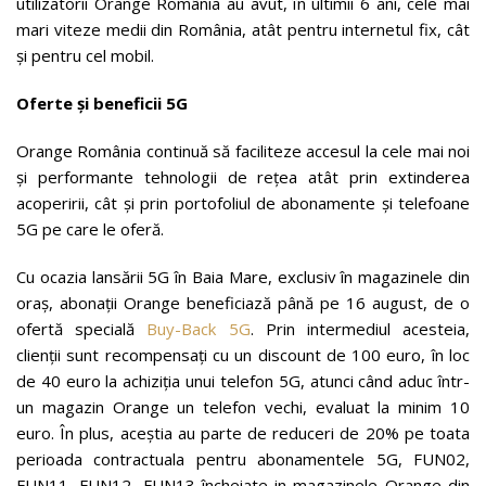
utilizatorii Orange România au avut, în ultimii 6 ani, cele mai
mari viteze medii din România, atât pentru internetul fix, cât
și pentru cel mobil.
Oferte și beneficii 5G
Orange România continuă să faciliteze accesul la cele mai noi
și performante tehnologii de rețea atât prin extinderea
acoperirii, cât și prin portofoliul de abonamente și telefoane
5G pe care le oferă.
Cu ocazia lansării 5G în Baia Mare, exclusiv în magazinele din
oraș, abonații Orange beneficiază până pe 16 august, de o
ofertă specială
Buy-Back 5G
. Prin intermediul acesteia,
clienții sunt recompensați cu un discount de 100 euro, în loc
de 40 euro la achiziția unui telefon 5G, atunci când aduc într-
un magazin Orange un telefon vechi, evaluat la minim 10
euro. În plus, aceștia au parte de reduceri de 20% pe toata
perioada contractuala pentru abonamentele 5G, FUN02,
FUN11, FUN12, FUN13 încheiate in magazinele Orange din