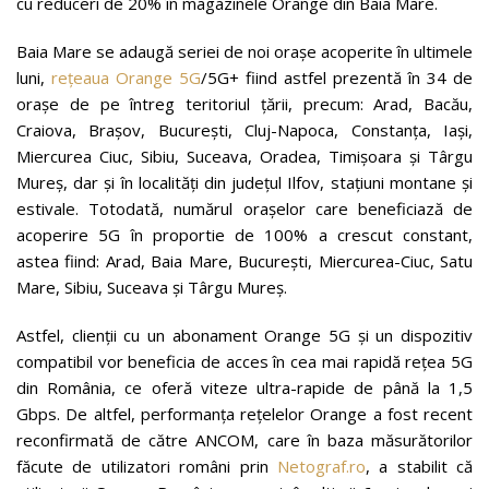
cu reduceri de 20% în magazinele Orange din Baia Mare.
Baia Mare se adaugă seriei de noi orașe acoperite în ultimele
luni,
rețeaua Orange 5G
/5G+ fiind astfel prezentă în 34 de
orașe de pe întreg teritoriul țării, precum: Arad, Bacău,
Craiova, Brașov, București, Cluj-Napoca, Constanța, Iași,
Miercurea Ciuc, Sibiu, Suceava, Oradea, Timișoara și Târgu
Mureș, dar și în localități din județul Ilfov, stațiuni montane și
estivale. Totodată, numărul orașelor care beneficiază de
acoperire 5G în proportie de 100% a crescut constant,
astea fiind: Arad, Baia Mare, București, Miercurea-Ciuc, Satu
Mare, Sibiu, Suceava și Târgu Mureș.
Astfel, clienții cu un abonament Orange 5G şi un dispozitiv
compatibil vor beneficia de acces în cea mai rapidă rețea 5G
din România, ce oferă viteze ultra-rapide de până la 1,5
Gbps. De altfel, performanța rețelelor Orange a fost recent
reconfirmată de către ANCOM, care în baza măsurătorilor
făcute de utilizatori români prin
Netograf.ro
, a stabilit că