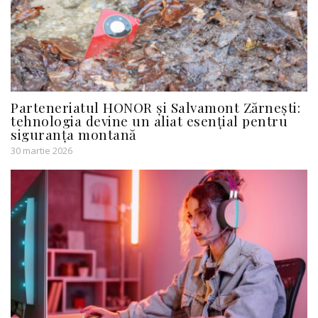
Parteneriatul HONOR și Salvamont Zărnești:
tehnologia devine un aliat esențial pentru
siguranța montană
30 martie 2026