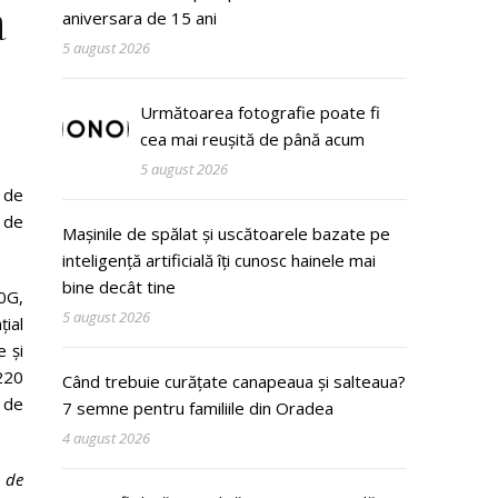
a
aniversara de 15 ani
5 august 2026
Următoarea fotografie poate fi
cea mai reușită de până acum
5 august 2026
i de
e de
Mașinile de spălat și uscătoarele bazate pe
inteligență artificială îți cunosc hainele mai
bine decât tine
0G,
5 august 2026
ial
 și
220
Când trebuie curățate canapeaua și salteaua?
i de
7 semne pentru familiile din Oradea
4 august 2026
e de