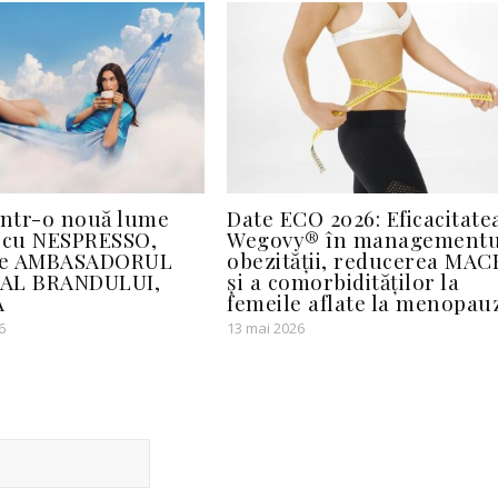
într-o nouă lume
Date ECO 2026: Eficacitate
cu NESPRESSO,
Wegovy® în managementu
 de AMBASADORUL
obezității, reducerea MAC
AL BRANDULUI,
și a comorbidităților la
A
femeile aflate la menopau
6
13 mai 2026