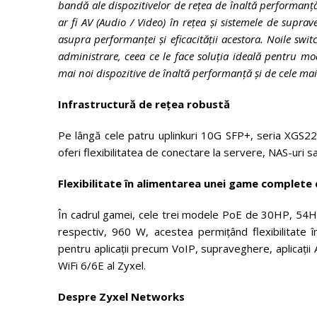
bandă ale dispozitivelor de rețea de înaltă performanță,
ar fi AV (Audio / Video) în rețea și sistemele de supr
asupra performanței și eficacității acestora.
Noile swit
administrare, ceea ce le face soluția ideală pentru mod
mai noi dispozitive de înaltă performanță și de cele mai
Infrastructură de rețea robustă
Pe lângă cele patru uplinkuri 10G SFP+, seria XGS2
oferi flexibilitatea de conectare la servere, NAS-uri s
Flexibilitate în alimentarea unei game complete 
În cadrul gamei, cele trei modele PoE de 30HP, 54H
respectiv, 960 W, acestea permițând flexibilitate
pentru aplicații precum VoIP, supraveghere, aplicații A
WiFi 6/6E al Zyxel.
Despre Zyxel Networks