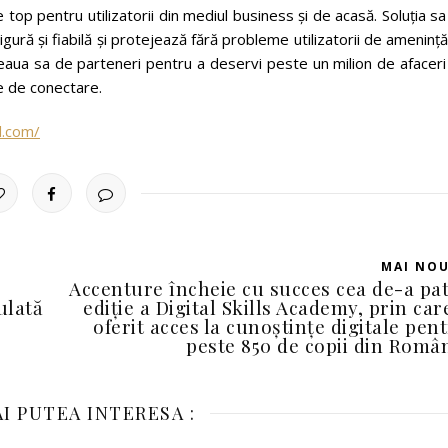
 top pentru utilizatorii din mediul business și de acasă. Soluția s
gură și fiabilă și protejează fără probleme utilizatorii de amenință
ețeaua sa de parteneri pentru a deservi peste un milion de afacer
e de conectare.
l.com/
MAI NO
Accenture încheie cu succes cea de-a pa
ulată
ediție a Digital Skills Academy, prin car
oferit acces la cunoștințe digitale pen
peste 850 de copii din Româ
I PUTEA INTERESA :