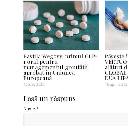
Pastila Wegovy, primul GLP-
Pășește 
1 oral pentru
VERTUO 
managementul greutății
alături
aprobat în Uniunea
GLOBAL 
Europeană
DUA LIP
16 iulie 2026
16 aprilie 202
Lasă un răspuns
Name *