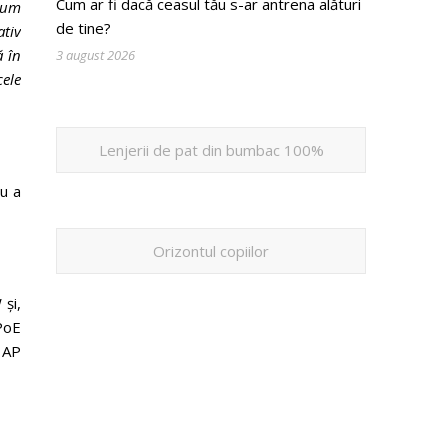
Cum ar fi dacă ceasul tău s-ar antrena alături
 cum
de tine?
ativ
ă în
3 august 2026
cele
Lenjerii de pat din bumbac 100%
u a
Orizontul copiilor
și,
PoE
p AP