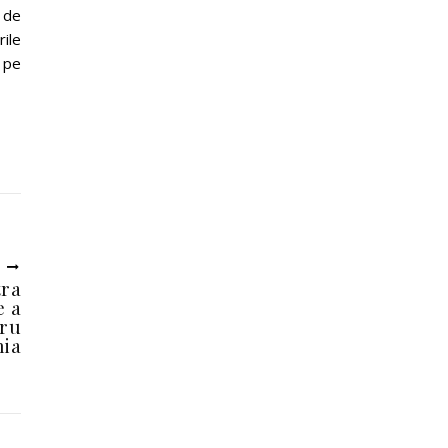
a de
rile
i pe
U
tra
e a
tru
nia