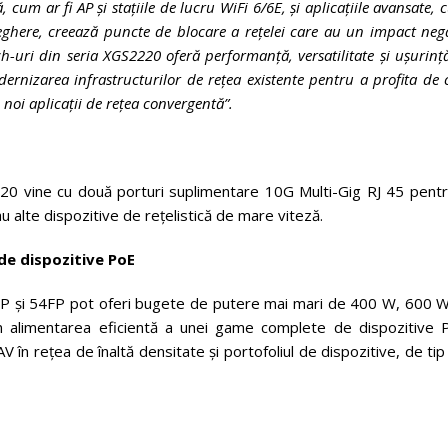
 cum ar fi AP și stațiile de lucru WiFi 6/6E, și aplicațiile avansate,
aveghere, creează puncte de blocare a rețelei care au un impact neg
ch-uri din seria XGS2220 oferă performanță, versatilitate și ușurinț
ernizarea infrastructurilor de rețea existente pentru a profita de 
 noi aplicații de rețea convergentă”.
220 vine cu două porturi suplimentare 10G Multi-Gig RJ 45 pentr
au alte dispozitive de rețelistică de mare viteză.
de dispozitive PoE
P și 54FP pot oferi bugete de putere mai mari de 400 W, 600 W 
 în alimentarea eficientă a unei game complete de dispozitive 
V în rețea de înaltă densitate și portofoliul de dispozitive, de ti