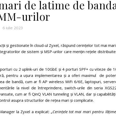
 mari de latime de band
IMM-urilor
6 iulie 2023
ncții și gestionate în cloud-ul Zyxel, răspund cerințelor tot mai mar
integratorilor de sistem și MSP-urilor care mențin rețele distribuit
orturi cu 2 uplink-uri de 10GbE și 4 porturi SPF+ cu viteze de 1
bră, pentru a ușura implementarea și a oferi maximul de potenț
ea de bandă, cum ar fi AP wireless WiFi 6/6E, laptopuri, servere
entările la nivel de întreprindere, switch-urile din seria XGS2
avansate, cum ar fi QinQ VLAN tunneling și VLAN, dar și capabilităț
control asupra structurilor de rețea mari și complicate.
anager la Zyxel a explicat:
„Cerințele tot mai mari pentru lățim