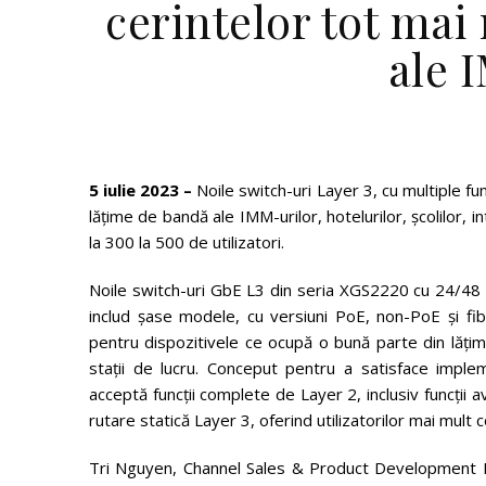
cerintelor tot mai
ale 
5 iulie 2023 –
Noile switch-uri Layer 3, cu multiple fu
lățime de bandă ale IMM-urilor, hotelurilor, școlilor, 
la 300 la 500 de utilizatori.
Noile switch-uri GbE L3 din seria XGS2220 cu 24/48 p
includ șase modele, cu versiuni PoE, non-PoE și fi
pentru dispozitivele ce ocupă o bună parte din lățim
stații de lucru. Conceput pentru a satisface implem
acceptă funcții complete de Layer 2, inclusiv funcții 
rutare statică Layer 3, oferind utilizatorilor mai mult 
Tri Nguyen, Channel Sales & Product Development M