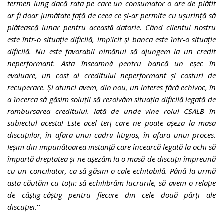
termen lung dacă rata pe care un consumator o are de plătit
ar fi doar jumătate față de ceea ce și-ar permite cu ușurință să
plătească lunar pentru această datorie. Când clientul nostru
este într-o situație dificilă, implicit și banca este într-o situație
dificilă. Nu este favorabil nimănui să ajungem la un credit
neperformant. Asta înseamnă pentru bancă un eșec în
evaluare, un cost al creditului neperformant și costuri de
recuperare. Și atunci avem, din nou, un interes fără echivoc, în
a încerca să găsim soluții să rezolvăm situația dificilă legată de
rambursarea creditului. Iată de unde vine rolul CSALB în
subiectul acesta! Este acel terț care ne poate așeza la masa
discuțiilor, în afara unui cadru litigios, în afara unui proces.
Ieșim din impunătoarea instanță care încearcă legată la ochi să
împartă dreptatea și ne așezăm la o masă de discuții împreună
cu un conciliator, ca să găsim o cale echitabilă. Până la urmă
asta căutăm cu toții: să echilibrăm lucrurile, să avem o relație
de câștig-câștig pentru fiecare din cele două părți ale
discuției.
”