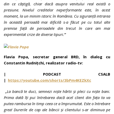
din ce câștigă, chiar dacă asupra venitului real există o
presiune. Nivelul creditelor neperformante este, în acest
moment, la un minim istoric în România. Cu siguranță intrarea
în această perioadă mai dificilă s-a făcut pe cu totul alte
premise față de perioadele din trecut în care am mai
experimentat crize de diverse tipuri.
”
Flavia Popa, secretar general BRD, în dialog cu
Constantin Rudnițchi, realizator radio-tv:
| PODCAST
CSALB
|
https://youtube.com/shorts/3bPm4KEZkXc
„
La bancă te duci, semnezi niște hârtii și pleci cu niște bani.
Prima dată îți pui întrebarea dacă acel client din fața ta va
putea rambursa în timp ceea ce a împrumutat. Este o întrebare
grea! Durerile de cap ale băncii și clientului s-ar diminua pe