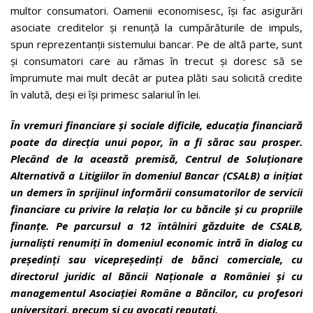
multor consumatori. Oamenii economisesc, își fac asigurări
asociate creditelor și renunță la cumpărăturile de impuls,
spun reprezentanții sistemului bancar. Pe de altă parte, sunt
și consumatori care au rămas în trecut și doresc să se
împrumute mai mult decât ar putea plăti sau solicită credite
în valută, deși ei își primesc salariul în lei.
În vremuri financiare și sociale dificile, educația financiară
poate da direcția unui popor, în a fi sărac sau prosper.
Plecând de la această premisă, Centrul de Soluționare
Alternativă a Litigiilor în domeniul Bancar (CSALB) a inițiat
un demers în sprijinul informării consumatorilor de servicii
financiare cu privire la relația lor cu băncile și cu propriile
finanțe. Pe parcursul a 12 întâlniri găzduite de CSALB,
jurnaliști renumiți în domeniul economic intră în dialog cu
președinți sau vicepreședinți de bănci comerciale, cu
directorul juridic al Băncii Naționale a României și cu
managementul Asociației Române a Băncilor, cu profesori
universitari, precum și cu avocați reputați.