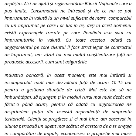
depășim
.
Aici ne ajută și reglementările Băncii Naționale care a
pus limite. Consumatorii ne întreabă și de ce nu se pot
împrumuta în valută la un nivel suficient de mare, comparabil
cu un împrumut pe care l-ar lua în lei, deși în acest domeniu
există experiențele trecute pe care România le-a avut cu
împrumuturile în valută. Cu toate acestea, odată cu
angajamentul pe care clientul îl face strict legat de contractul
de împrumut, am văzut tot mai multă conștientizare față de
produsele accesorii, cum sunt asigurările.
Industria bancară, în acest moment, este mai întărită și
incomparabil mult mai dezvoltată față de acum 10-15 ani
pentru a gestiona situațiile de criză. Mai este loc să ne
îmbunătățim, să ajungem și în mediul rural mai mult decât am
făcut-o până acum, pentru că odată cu digitalizarea ne
desprindem puțin din această dependență de amprenta
teritorială. Clienții se pregătesc și ei mai bine, am observat în
ultima perioadă un apetit mai scăzut al acestora de a se angaja
în cumpărături de impuls, economisesc o proporție mai mare