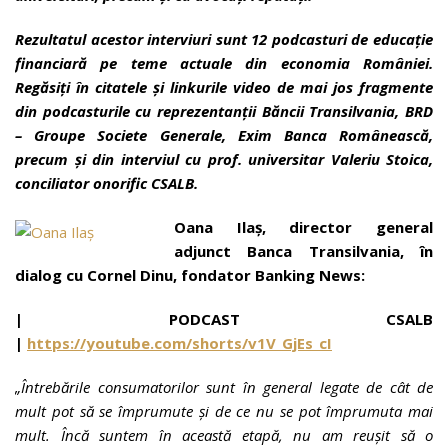
Rezultatul acestor interviuri sunt 12 podcasturi de educație
financiară pe teme actuale din economia României.
Regăsiți în citatele și linkurile video de mai jos fragmente
din podcasturile cu reprezentanții Băncii Transilvania, BRD
– Groupe Societe Generale, Exim Banca Românească,
precum și din interviul cu prof. universitar Valeriu Stoica,
conciliator onorific CSALB.
Oana Ilaș, director general
adjunct Banca Transilvania, în
dialog cu Cornel Dinu, fondator Banking News
:
| PODCAST
CSALB
|
https://youtube.com/shorts/v1V_GjEs_cI
„Întrebările consumatorilor sunt în general legate de cât de
mult pot să se împrumute și de ce nu se pot împrumuta mai
mult. Încă suntem în această etapă, nu am reușit să o