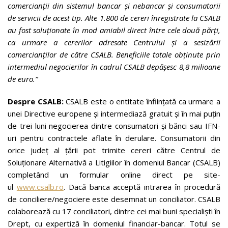
comercianții din sistemul bancar și nebancar și consumatorii
de servicii de acest tip. Alte 1.800 de cereri înregistrate la CSALB
au fost soluționate în mod amiabil direct între cele două părți,
ca urmare a cererilor adresate Centrului și a sesizării
comercianților de către CSALB. Beneficiile totale obținute prin
intermediul negocierilor în cadrul CSALB depășesc 8,8 milioane
de euro.”
Despre CSALB:
CSALB este o entitate înființată ca urmare a
unei Directive europene și intermediază gratuit și în mai puțin
de trei luni negocierea dintre consumatori și bănci sau IFN-
uri pentru contractele aflate în derulare. Consumatorii din
orice județ al țării pot trimite cereri către Centrul de
Soluționare Alternativă a Litigiilor în domeniul Bancar (CSALB)
completând un formular online direct pe site-
ul
www.csalb.ro
. Dacă banca acceptă intrarea în procedură
de conciliere/negociere este desemnat un conciliator. CSALB
colaborează cu 17 conciliatori, dintre cei mai buni specialiști în
Drept, cu expertiză în domeniul financiar-bancar. Totul se