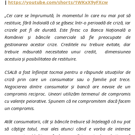
|
https://youtube.com/shorts/1WKxX9yFXcw
„
Cei care se împrumută, în momentul în care nu mai pot să
restituie, fără îndoială că se găsesc într-o perioadă de criză, iar
crizele pot fi de durată. Este firesc ca Banca Națională a
României și băncile comerciale să fie preocupate de
gestionarea acestor crize. Creditele nu trebuie evitate, dar
trebuie măsurată necesitatea unui credit, dimensiunea
acestuia și posibilitatea de restituire.
CSALB a fost înființat tocmai pentru a răspunde situațiilor de
criză prin care un consumator sau o familie pot trece.
Negocierea dintre consumator și bancă are nevoie de un
compromis reciproc. Uneori utilizăm termenul de compromis
cu valențe peiorative. Spunem că ne compromitem dacă facem
un compromis.
Atât consumatorii, cât și băncile trebuie să înțeleagă că nu pot
să câștige totul, mai ales atunci când e vorba de interese