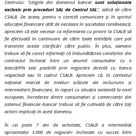
Centrului: ”Litigiile din domeniul bancar
sunt soluţionate
exclusiv prin proceduri SAL de Centrul SAL
”, adică de către
CSALB. De aceea, pentru o corectă comunicare și în spiritul
educației financiare atât de necesare în societatea românească,
apreciem că este necesar ca informarea cu privire la CSALB să
fie efectuată în continuare de către toate entitățile care pot
transmite aceste clarificări către public. În plus, oamenii
trebuie să fie corect informați că îmbunătățirea condițiilor din
contractul încheiat între un anumit consumator cu o
bancă/IFN este posibilă prin negociere directă cu banca
respectivă sau în cadrul CSALB. Apreciem că, în contextul
național marcat de niveluri scăzute ale incluziunii și
intermedierii financiare, în raport cu situația existentă la nivel
european, încrederea dintre consumatori și comercianții din
sistemul financiar–bancar trebuie să fie cultivată de către toți
actorii implicați în acest domeniu.
În cei peste 7 ani de activitate, CSALB a intermediat
aproximativ 3.000 de negocieri încheiate cu succes între