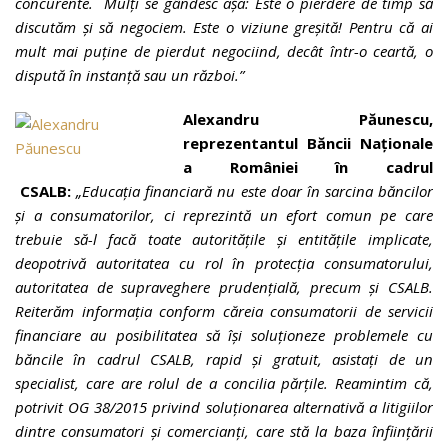
concurente.
Mulți se gândesc așa: Este o pierdere de timp să
discutăm și să negociem. Este o viziune greșită! Pentru că ai
mult mai puține de pierdut negociind, decât într-o ceartă, o
dispută în instanță sau un război.
”
Alexandru Păunescu,
reprezentantul Băncii Naționale
a României în cadrul
CSALB:
„Educația financiară nu este doar în sarcina băncilor
și a consumatorilor, ci reprezintă un efort comun pe care
trebuie să-l facă toate autoritățile și entitățile implicate,
deopotrivă autoritatea cu rol în protecția consumatorului,
autoritatea de supraveghere prudențială, precum și CSALB.
Reiterăm informația conform căreia consumatorii de servicii
financiare au posibilitatea să își soluționeze problemele cu
băncile în cadrul CSALB, rapid și gratuit, asistați de un
specialist, care are rolul de a concilia părțile. Reamintim că,
potrivit OG 38/2015 privind soluționarea alternativă a litigiilor
dintre consumatori și comercianți, care stă la baza înființării