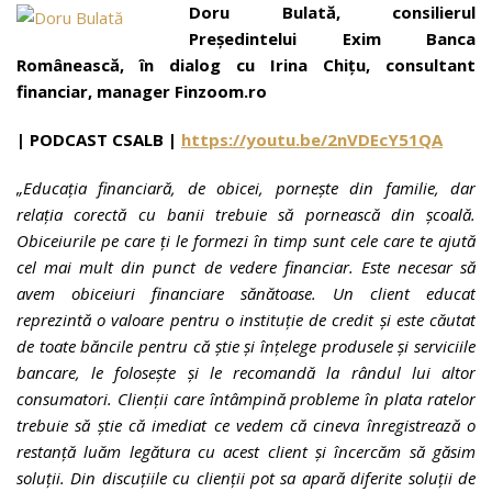
Doru Bulată, consilierul
Președintelui Exim Banca
Românească, în dialog cu Irina Chițu, consultant
financiar, manager Finzoom.ro
| PODCAST
CSALB |
https://youtu.be/2nVDEcY51QA
„
Educația financiară, de obicei, pornește din familie, dar
relația corectă cu banii trebuie să pornească din școală.
Obiceiurile pe care ți le formezi în timp sunt cele care te ajută
cel mai mult din punct de vedere financiar. Este necesar să
avem obiceiuri financiare sănătoase. Un client educat
reprezintă o valoare pentru o instituție de credit și este căutat
de toate băncile pentru că știe și înțelege produsele și serviciile
bancare, le folosește și le recomandă la rândul lui altor
consumatori. Clienții care întâmpină probleme în plata ratelor
trebuie să știe că imediat ce vedem că cineva înregistrează o
restanță luăm legătura cu acest client și încercăm să găsim
soluții. Din discuțiile cu clienții pot sa apară diferite soluții de