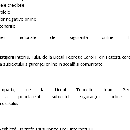
sele credibile
rolele
or negative online
cenariile
etiției naționale de siguranță online Ero
tiţiarii InterNETului, de la Liceul Teoretic Carol I, din Fetești, car
ța subiectului siguranței online în școală și comunitate.
patia, de la Liceul Teoretic Ioan Petr
a popularizat subiectul siguranței online 
a orașului.
 tabletă, un trofeu și surprize Eroii Internetului.