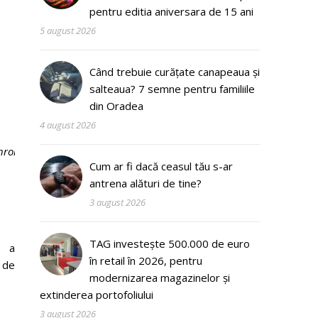
pentru editia aniversara de 15 ani
5 august 2026
Când trebuie curățate canapeaua și
salteaua? 7 semne pentru familiile
din Oradea
4 august 2026
hromebooks
pentru
Cum ar fi dacă ceasul tău s-ar
antrena alături de tine?
3 august 2026
TAG investește 500.000 de euro
 a
în retail în 2026, pentru
de
modernizarea magazinelor și
extinderea portofoliului
3 august 2026