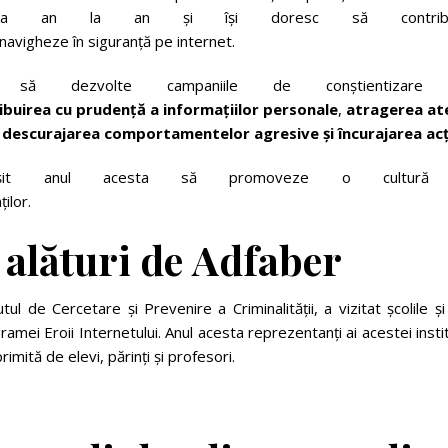
 la an la an și își doresc să contribu
navigheze în siguranță pe internet.
să dezvolte campaniile de conștientizare 
ibuirea
cu
prudență
a
informațiilor
p
e
r
s
o
n
a
l
e
,
atragerea
at
,
descurajarea
comportamentelor
agresive
și
încurajarea
acț
șit anul acesta să promoveze o cultură
ților.
alături
de
Adfaber
tul de Cercetare și Prevenire a Criminalității, a vizitat școlile și
amei Eroii Internetului. Anul acesta reprezentanți ai acestei instit
 primită de elevi, părinți și profesori.