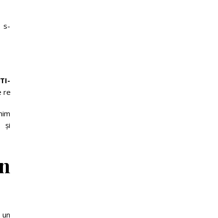
 s-
TI-
rețelele sociale.
im
 și
n
 un