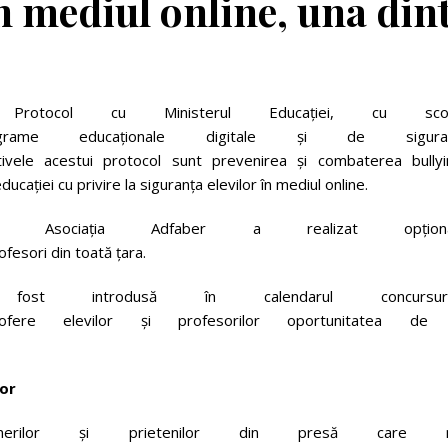
n
mediul
online,
una
din
rotocol cu Ministerul Educației, cu scop
grame educaționale digitale și de siguran
ectivele acestui protocol sunt prevenirea și combaterea bullyi
educației cu privire la siguranța elevilor în mediul online.
s, Asociația Adfaber a realizat opțional
fesori din toată țara.
fost introdusă în calendarul concursuril
ere elevilor și profesorilor oportunitatea de
lor
artenerilor și prietenilor din presă care n