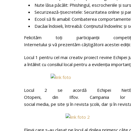
Nute lăsa păcălit: Phishingul, escrocheriile și sur
Securizează-țisecretele: Securitatea online și pa
Ecool să ﬁi amabil: Combaterea comportamentel
Dacăai îndoieli, întreabă: Conținutul îndoielnic și s
Felicităm toți participanții comp
Internetului și vă prezentăm câștigătorii acestei ediții:
Locul 1 pentru cel mai creativ proiect revine Echipei Jus
a întâlnit cu consiliul local pentru a evidenția importan
Locul 2 se acordă Echipei NetEm
Otopeni, din Ilfov. Campania lor 
social media, pe site și în revista școlii, dar și în revist
Elevii care s-au clasat pe locul al doilea primesc câte o