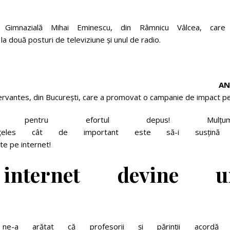
Gimnazială Mihai Eminescu, din Râmnicu Vâlcea, care
la două posturi de televiziune și unul de radio.
AN
 Cervantes, din București, care a promovat o campanie de impact pe 
nților pentru efortul depus! Mulțum
înțeles cât de important este să-i susțină
pte pe internet!
internet devine
u
e-a arătat că profesorii și părinții acordă