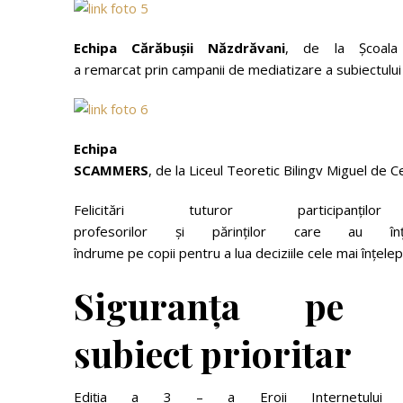
Echipa
Cărăbuşii
Năzdrăvani
, de la Școala 
a remarcat prin campanii de mediatizare a subiectului 
Echipa
S
CA
MM
E
R
S
, de la Liceul Teoretic Bilingv Miguel de
Felicitări tuturor participa
profesorilor și părinților care au 
îndrume pe copii pentru a lua deciziile cele mai înțele
Siguranța
pe
subiect
prioritar
Ediția a 3 – a Eroii Internetului n