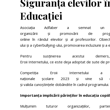
Siguranța
elevilor
î
Educației
Asociația Adfaber a semnat un P
organizării și promovării de pro
online în rândul elevilor și al profesorilor. Obi
ului și a cyberbullying-ului, promovarea incluziunii și a 
Pentru susținerea acestui demer
Eroii Internetului, ce este deja adoptat de sute de pro
Competiția Eroii Internetului a 
naționale școlare 2023 și vine să of
și valida cunoștințele dobândite în cadrul programului.
Importanța
implicării
părinților
în
educația
copii
Mulțumim tuturor organizațiilor, p