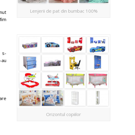
Lenjerii de pat din bumbac 100%
nut
 ﬁm
 s-
au
re
Orizontul copiilor