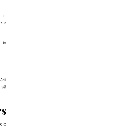
 i-
urse
în
ii
să
rsele
credibile
le