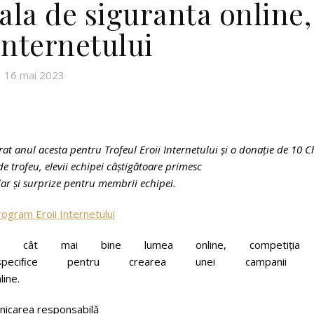
ala de siguranta online,
Internetului
16 mai 2023
rat
anul
acesta
pentru
Trofeul
Eroii
Internetului
și
o
donație
de
10
C
de
trofeu,
elevii
echipei
câștigătoare
primesc
ar
și
surprize
pentru
membrii
echipei.
program
Eroii
Internetului
gă cât mai bine lumea online, competiția
iﬁce pentru crearea unei campanii 
line.
unicarea responsabilă