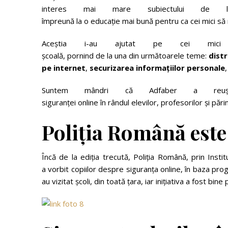
interes mai mare subiectului de
împreună la o educație mai bună pentru ca cei mici să 
Aceștia i-au ajutat pe cei mici 
școală, pornind de la una din următoarele teme:
distr
pe
internet
,
securizarea
informațiilor
p
e
r
s
o
n
a
l
e
Suntem mândri că Adfaber a reu
siguranței online în rândul elevilor, profesorilor și părin
Poliția
Română
este
Încă de la ediția trecută, Poliția Română, prin Institu
a vorbit copiilor despre siguranța online, în baza progr
au vizitat școli, din toată țara, iar inițiativa a fost bine