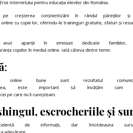
roii Internetului pentru educația elevilor din România.
 creșterea conștientizării în rândul părinților și
ine cu copiii lor, oferindu-le traininguri gratuite, sfaturi și res
apariții în emisiuni dedicate familiilor, 
guranța copiilor în mediul online. Iată câteva dintre teme:
ă
:
nline bune sunt rezultatul comunicăr
aceea, este important să învățăm cum 
 cei pe care nu îi cunoșteam.
shingul,
escrocheriile
și
su
entă de informații, dar întotdeauna surse
era adevărate.