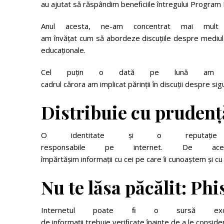
au ajutat să răspândim beneﬁciile întregului Program E
Anul acesta, ne-am concentrat mai mult pe
am învățat cum să abordeze discuțiile despre mediul onl
educaționale.
Cel puțin o dată pe lună am avut 
cadrul cărora am implicat părinții în discuții despre si
Distribuie
cu
prudenț
O identitate și o reputație o
responsabile pe internet. De 
împărtășim informații cu cei pe care îi cunoaștem și cu
Nu
te
lăsa
păcălit:
Phi
Internetul poate ﬁ o sursă excel
de informații trebuie veriﬁcate înainte de a le consid