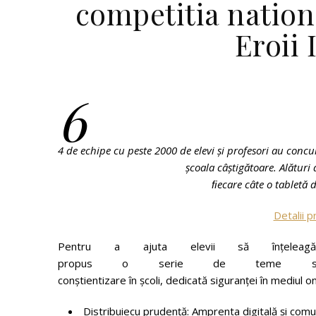
competitia nation
Eroii 
6
4
de
echipe
cu
peste
2000
de
elevi
și
profesori
au
concu
școala
câștigătoare.
Alături
ﬁecare
câte
o
tabletă
d
Detalii 
Pentru a ajuta elevii să înțelea
propus o serie de teme spec
conștientizare în școli, dedicată siguranței în mediul on
Distribuiecu prudență: Amprenta digitală și com