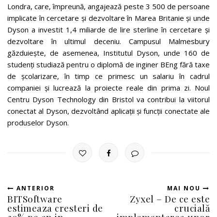
Londra, care, împreună, angajează peste 3 500 de persoane
implicate în cercetare și dezvoltare în Marea Britanie și unde
Dyson a investit 1,4 miliarde de lire sterline în cercetare și
dezvoltare în ultimul deceniu. Campusul Malmesbury
găzduiește, de asemenea, Institutul Dyson, unde 160 de
studenți studiază pentru o diplomă de inginer BEng fără taxe
de școlarizare, în timp ce primesc un salariu în cadrul
companiei și lucrează la proiecte reale din prima zi. Noul
Centru Dyson Technology din Bristol va contribui la viitorul
conectat al Dyson, dezvoltând aplicații și funcții conectate ale
produselor Dyson.
ANTERIOR
MAI NOU
BITSoftware
Zyxel – De ce este
estimeaza cresteri de
crucială
20% pe an in
implementarea unor