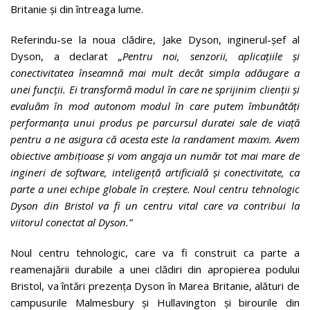
Britanie și din întreaga lume.
Referindu-se la noua clădire, Jake Dyson, inginerul-șef al
Dyson, a declarat
„Pentru noi, senzorii, aplicațiile și
conectivitatea înseamnă mai mult decât simpla adăugare a
unei funcții. Ei transformă modul în care ne sprijinim clienții și
evaluăm în mod autonom modul în care putem îmbunătăți
performanța unui produs pe parcursul duratei sale de viață
pentru a ne asigura că acesta este la randament maxim. Avem
obiective ambițioase și vom angaja un număr tot mai mare de
ingineri de software, inteligență artificială și conectivitate, ca
parte a unei echipe globale în creștere. Noul centru tehnologic
Dyson din Bristol va fi un centru vital care va contribui la
viitorul conectat al Dyson.”
Noul centru tehnologic, care va fi construit ca parte a
reamenajării durabile a unei clădiri din apropierea podului
Bristol, va întări prezența Dyson în Marea Britanie, alături de
campusurile Malmesbury și Hullavington și birourile din