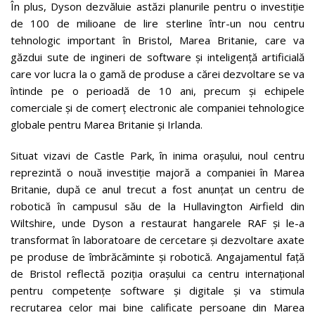
În plus, Dyson dezvăluie astăzi planurile pentru o investiție
de 100 de milioane de lire sterline într-un nou centru
tehnologic important în Bristol, Marea Britanie, care va
găzdui sute de ingineri de software și inteligență artificială
care vor lucra la o gamă de produse a cărei dezvoltare se va
întinde pe o perioadă de 10 ani, precum și echipele
comerciale și de comerț electronic ale companiei tehnologice
globale pentru Marea Britanie și Irlanda.
Situat vizavi de Castle Park, în inima orașului, noul centru
reprezintă o nouă investiție majoră a companiei în Marea
Britanie, după ce anul trecut a fost anunțat un centru de
robotică în campusul său de la Hullavington Airfield din
Wiltshire, unde Dyson a restaurat hangarele RAF și le-a
transformat în laboratoare de cercetare și dezvoltare axate
pe produse de îmbrăcăminte și robotică. Angajamentul față
de Bristol reflectă poziția orașului ca centru internațional
pentru competențe software și digitale și va stimula
recrutarea celor mai bine calificate persoane din Marea