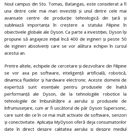
Noul campus din Sto. Tomas, Batangas, este considerat a fi
una dintre cele mai mari investiții și unul dintre cele mai
avansate centre de producție tehnologică din țară și
subliniază importanța în creștere a statului Filipine în
obiectivele globale ale Dyson. Ca parte a investiției, Dyson își
propune să angajeze inițial încă 400 de ingineri și peste 50
de ingineri absolvenți care se vor alătura echipei în cursul
acestui an.
Printre altele, echipele de cercetare și dezvoltare din Filipine
se vor axa pe software, inteligență artificială, robotică,
dinamica fluidelor și hardware electronic. Aceste domenii de
expertiză sunt esențiale pentru produsele de înaltă
performanță ale Dyson, de la tehnologiile robotice la
tehnologiile de îmbunătățire a aerului și produsele de
înfrumusețare, cum ar fi uscătorul de păr Dyson Supersonic,
care sunt din ce în ce mai mult activate de software, senzori
și conectivitate. Aplicația MyDyson oferă deja consumatorilor
date în direct despre calitatea aerului și despre mediul