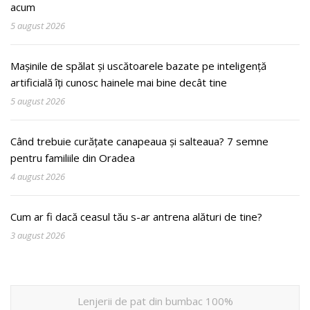
acum
5 august 2026
Mașinile de spălat și uscătoarele bazate pe inteligență
artificială îți cunosc hainele mai bine decât tine
5 august 2026
Când trebuie curățate canapeaua și salteaua? 7 semne
pentru familiile din Oradea
4 august 2026
Cum ar fi dacă ceasul tău s-ar antrena alături de tine?
3 august 2026
Lenjerii de pat din bumbac 100%