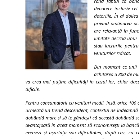
rând faptul că bănci
deoarece inclusiv cei
datoriile. În al doil
privind amânarea achi
are relevanță în func
limitate decizia unui
stau lucrurile pentr
veniturilor ridicat.
Din moment ce unii o
achitarea a 800 de mi
va crea mai puține dificultăți în cazul lor, chiar d
dificile.
Pentru consumatorii cu venituri medii, însă, orice 100 d
urmează un trend descendent, contextul ne îndeamnă să 
dobândă mare și să te gândești că această dobândă se p
avantajoasă în acest moment să economisești la bancă s
exersezi și ușurința sau dificultatea, după caz, cu ca