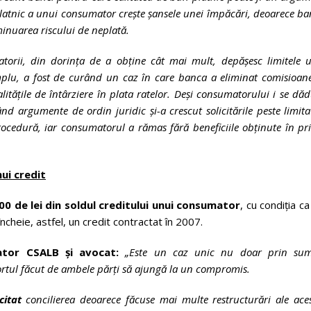
u-platnic a unui consumator crește șansele unei împăcări, deoarece b
minuarea riscului de neplată.
orii, din dorința de a obține cât mai mult, depășesc limitele u
mplu, a fost de curând un caz în care banca a eliminat comisioan
tățile de întârziere în plata ratelor. Deși consumatorului i se dă
ocând argumente de ordin juridic și-a crescut solicitările peste limit
ocedură, iar consumatorul a rămas fără beneficiile obținute în p
nui credit
00 de lei din soldul creditului unui consumator
, cu condiția ca
ncheie, astfel, un credit contractat în 2007.
iator CSALB și avocat:
„
Este un caz unic nu doar prin sum
efortul făcut de ambele părți să ajungă la un compromis.
citat
concilierea deoarece făcuse mai multe restructurări ale ace