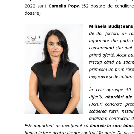
2022 sunt
Camelia Popa
(52 dosare de concilier
dosare).
Mihaela Budișteanu
de doi factori: de r
informare din partea
consumatori știu mai b
primă ofertă. Acest pu
trecuți când nu știam
primeam un prim răspu
negociere și de îmbunăt
În cele aproape 50 
diferite
abordări ale 
lucruri concrete, pre
scăderea ratei, nești
analizăm contractul d
Este important de menționat că
limitele în care bănc
banca le face pentru fiecare contract în parte. De ace