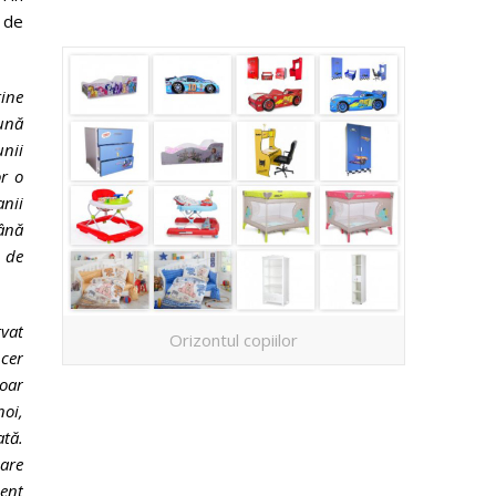
de
ține
ună
nii
or o
anii
ână
p de
vat
Orizontul copiilor
 cer
oar
oi,
ată.
care
ment