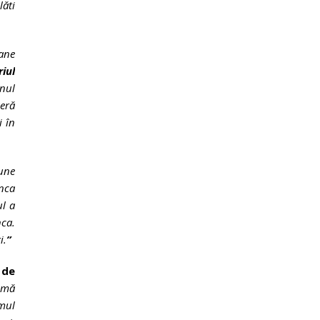
ăti
oane
iul
enul
seră
i în
une
anca
ul a
nca.
i.
”
 de
umă
mul