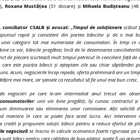
e),
Roxana Mustățea
(51 dosare) și
Mihaela Budișteanu
(48
,
conciliator CSALB și avocat:
„
Timpul de soluționare
scăzut 
ăspunsul rapid și consistent din partea băncilor și de o mai b
 unei categorii tot mai numeroase de consumatori. În timp ce u
ine ce vor, băncile pregătesc încă de la desemnarea conciliatoril
nct de plecare scurtează mult timpul petrecut în conciliere față de 
 care este poziția băncii și așteptam zile sau chiar săptămâni p
ns. Acum, negocierile încep repede, oferta preliminară are un tim
ățire mai mare, iar șansele ca rezultatul să fie unul mai bun cresc.
de negocieri pe care le-am intermediat anul trecut am obser
consumatorilor
: unii vin bine pregătiți, își cunosc contractul și
cum diminuarea sau eliminarea unor comisioane. Alții solicită d
ind maniera în care se poate face acest lucru. Aici intervenim n
e credit și propunem soluții băncii pentru a reduce efortul de pl
ile negociază
se înscriu în calcule economice foarte riguroase pe 
ea sunt bănci pentru care calitatea de bun-platnic poate fi un argu