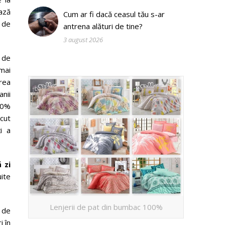
ază
Cum ar fi dacă ceasul tău s-ar
 de
antrena alături de tine?
3 august 2026
 de
mai
area
anii
90%
ecut
i a
 zi
uite
Lenjerii de pat din bumbac 100%
 de
i în