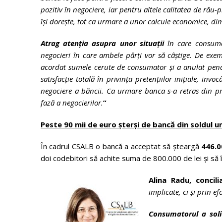
pozitiv în negociere, iar pentru altele calitatea de ră
își dorește, tot ca urmare a unor calcule economice, di
Atrag atenția asupra unor situații
în care consumat
negocieri în care ambele părți vor să câștige. De exe
acordat sumele cerute de consumator și a anulat penali
satisfacție totală în privința pretențiilor inițiale, inv
negociere a băncii. Ca urmare banca s-a retras din pr
fază a negocierilor.
”
Peste 90 mii de euro șterși de bancă din soldul u
În cadrul CSALB o bancă a acceptat să șteargă
446.0
doi codebitori să achite suma de 800.000 de lei și să î
Alina Radu, concil
implicate, ci și prin 
Consumatorul a soli