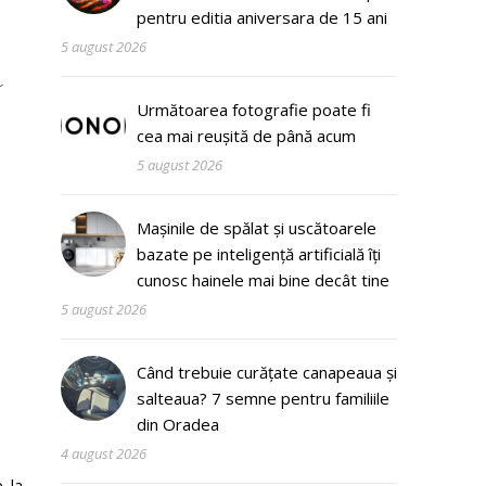
pentru editia aniversara de 15 ani
5 august 2026
a
Următoarea fotografie poate fi
cea mai reușită de până acum
5 august 2026
Mașinile de spălat și uscătoarele
bazate pe inteligență artificială îți
cunosc hainele mai bine decât tine
5 august 2026
Când trebuie curățate canapeaua și
salteaua? 7 semne pentru familiile
din Oradea
4 august 2026
 la