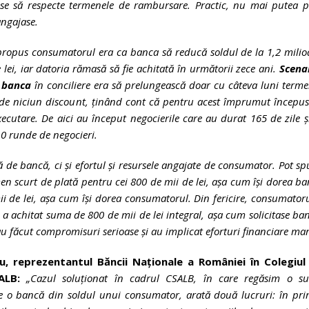
se să respecte termenele de rambursare. Practic, nu mai putea pl
angajase.
 propus consumatorul era ca banca să reducă soldul de la 1,2 mili
 lei, iar datoria rămasă să fie achitată în următorii zece ani.
Scenar
e banca
în conciliere era să prelungească doar cu câteva luni term
rde niciun discount, ținând cont că pentru acest împrumut începu
ecutare. De aici au început negocierile care au durat 165 de zile ș
0 runde de negocieri.
 de bancă, ci și efortul și resursele angajate de consumator.
Pot sp
en scurt de plată pentru cei 800 de mii de lei, așa cum își dorea b
ii de lei, așa cum își dorea consumatorul. Din fericire, consumator
 a achitat suma de 800 de mii de lei integral, așa cum solicitase ba
au făcut compromisuri serioase și au implicat eforturi financiare mar
, reprezentantul Băncii Naționale a României în Colegiul
SALB:
„
Cazul soluționat în cadrul CSALB, în care regăsim o s
e o bancă din soldul unui consumator, arată două lucruri: în pri