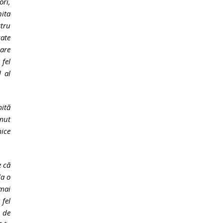
ri,
hita
stru
cate
iare
 fel
l al
ită
umut
ice
e că
la o
 mai
 fel
ă de