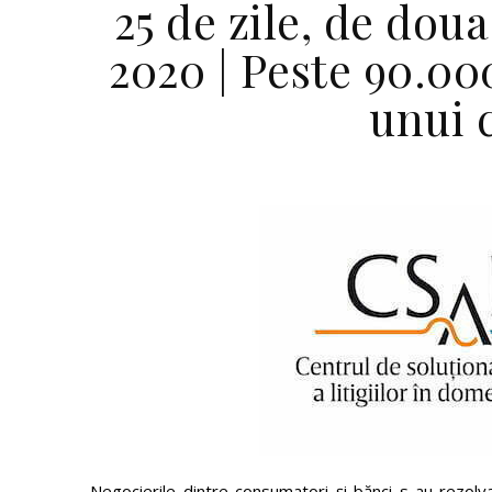
25 de zile, de dou
2020 | Peste 90.00
unui 
Negocierile dintre consumatori și bănci s-au rezolv