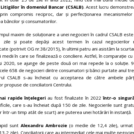
Litigiilor în domeniul Bancar (CSALB)
. Acest lucru demonstre
e, prin compromis reciproc, dar și perfecționarea mecanismelor
a băncilor și consumatorilor.
impul maxim de soluționare a unei negocieri în cadrul CSALB este
 zile și poate depăși acest termen în cazul negocierilor 
cate (potrivit OG nr.38/2015), în ultimii patru ani asistăm la scurt
 medii în care se finalizează o conciliere. Astfel, în comparație cu 
i 2020, se ajunge de peste două ori mai repede la o soluție. 
 cele 658 de negocieri dintre consumatori și bănci purtate anul tr
drul CSALB s-au încheiat cu acceptarea de către ambele părț
lor propuse de conciliatorii Centrului.
mai rapide înțelegeri
au fost finalizate în 2022
într-o singură
ificile, care s-au încheiat după 150 de zile. Negocierile sunt grat
r într-un timp atât de scurt) are puterea unei hotărâri în instanță.
rapid sunt
Alexandru Ambrozie
(o medie de 12,4 zile), urmat
13,2 zile). Conciliatorii care au intermediat cele mai multe negocier