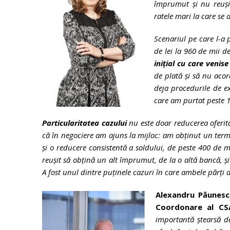
împrumut și nu reuși
ratele mari la care se 
Scenariul pe care l-a
de lei la 960 de mii de
inițial cu care venis
de plată și să nu aco
deja procedurile de ex
care am purtat peste 1
Particularitatea cazului
nu este doar reducerea oferită
că în negociere am ajuns la mijloc: am obținut un term
și o reducere consistentă a soldului, de peste 400 de m
reușit să obțină un alt împrumut, de la o altă bancă, și
A fost unul dintre puținele cazuri în care ambele părți 
Alexandru Păunescu
Coordonare al C
importantă ștearsă d