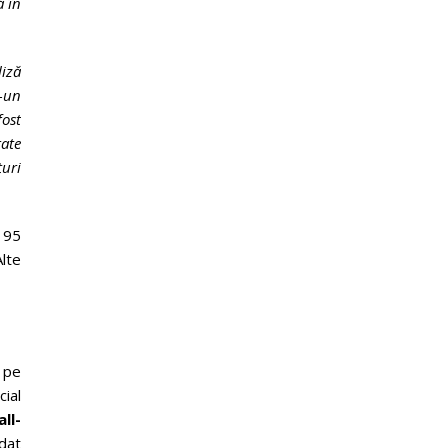
ă în
liză
r-un
fost
rate
țuri
195
Alte
 pe
ial
ll-
 dat