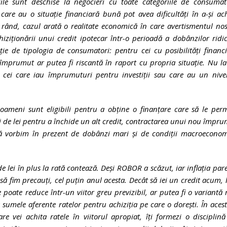
le sunt deschise la negocieri cu toate categoriile de consumato
 care au o situație financiară bună pot avea dificultăți în a-și ac
ea rând, cazul arată o realitate economică în care avertismentul no
ziționării unui credit ipotecar într-o perioadă a dobânzilor ridi
ție de tipologia de consumatori: pentru cei cu posibilități financ
 împrumut ar putea fi riscantă în raport cu propria situație. Nu la
u cei care iau împrumuturi pentru investiții sau care au un nive
ameni sunt eligibili pentru a obține o finanțare care să le perm
i de lei pentru a închide un alt credit, contractarea unui nou împr
acă vorbim în prezent de dobânzi mari și de condiții macroeconom
e lei în plus la rată contează. Deși ROBOR a scăzut, iar inflația par
fim precauți, cel puțin anul acesta. Decât să iei un credit acum, 
oate reduce într-un viitor greu previzibil, ar putea fi o variantă
umele aferente ratelor pentru achiziția pe care o dorești. În acest
re vei achita ratele în viitorul apropiat, îți formezi o disciplin