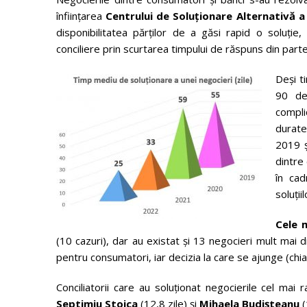
înființarea
Centrului de Soluționare Alternativă a 
disponibilitatea părților de a găsi rapid o soluți
conciliere prin scurtarea timpului de răspuns din parte
Deși t
90 de
compli
duratei
2019 ș
dintre
în ca
soluții
Cele 
(10 cazuri), dar au existat și 13 negocieri mult mai d
pentru consumatori, iar decizia la care se ajunge (chia
Conciliatorii care au soluționat negocierile cel mai 
Septimiu Stoica
(12,8 zile) și
Mihaela Budișteanu
(