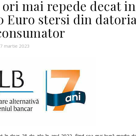
a ori mai repede decat in
0 Euro stersi din datori
consumator
7 martie 2023
at în doar 25 de zile în anul 2022, fiind cea mai bună medie de