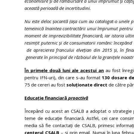
economisire și de rambursare a unui împrumut și câștigi
această perioadă de incertitudini.
Nu este deloc șocantă (așa cum au catalogat-o unele p
temeinică înaintea contractării unui împrumut pentru 
moment de imprevizibilitate financiară, iar istoria ulti
resimțit puternic și de consumatorii români: începând 
de aprecierea francului elvețian din 2015 și, în final
generate în principal de războiul de la granițele noastre
În primele două luni ale acestui an
au fost înreg
pentru IFN-uri), din care s-au format
130 dosare de
75 de cereri au fost
soluționate direct
de către părț
Educație financiară
proactivă
Începând cu acest an CSALB a adoptat o strategie p
teme de educație financiară. Astfel, cei care consi
media să fie contactați de CSALB, primesc informați
centerul CSALB
– și prin email. Numai în luna febr