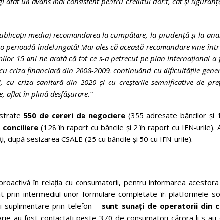
 atât un avans mai consistent pentru creditul dorit, cât și siguranț
ublicații media) recomandarea la cumpătare, la prudență și la ana
o perioadă îndelungată! Mai ales că această recomandare vine înt
milor 15 ani ne arată că tot ce s-a petrecut pe plan internațional a 
cu criza financiară din 2008-2009, continuând cu dificultățile gene
, cu criza sanitară din 2020 și cu creșterile semnificative de pre
, aflat în plină desfășurare.
”
istrate
550 de cereri de negociere
(355 adresate băncilor și 
 conciliere
(128 în raport cu băncile și 2 în raport cu IFN-urile). 
i, după sesizarea CSALB (25 cu băncile și 50 cu IFN-urile).
roactivă în relația cu consumatorii, pentru informarea acestora
mt prin intermediul unor formulare completate în platformele soc
i suplimentare prin telefon –
sunt sunați de operatorii din ca
uarie au fost contactați peste 370 de consumatori cărora li s-au