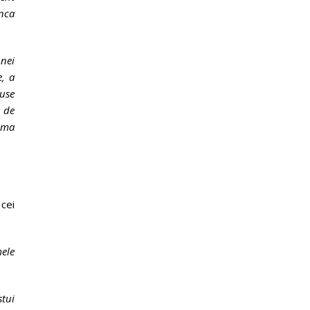
anca
nei
e, a
duse
a de
rima
 cei
ele
stui