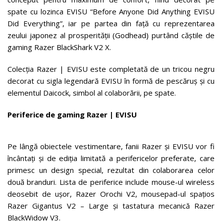
spate cu lozinca EVISU “Before Anyone Did Anything EVISU
Did Everything”, iar pe partea din față cu reprezentarea
zeului japonez al prosperității (Godhead) purtând căștile de
gaming Razer BlackShark V2 X.
Colecția Razer | EVISU este completată de un tricou negru
decorat cu sigla legendară EVISU în formă de pescăruș și cu
elementul Daicock, simbol al colaborării, pe spate.
Periferice de gaming Razer | EVISU
Pe lângă obiectele vestimentare, fanii Razer și EVISU vor fi
încântați și de ediția limitată a perifericelor preferate, care
primesc un design special, rezultat din colaborarea celor
două branduri. Lista de periferice include mouse-ul wireless
deosebit de ușor, Razer Orochi V2, mousepad-ul spațios
Razer Gigantus V2 – Large și tastatura mecanică Razer
BlackWidow V3.