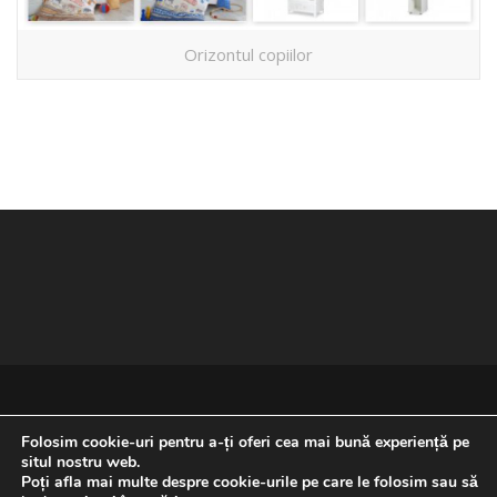
Orizontul copiilor
Folosim cookie-uri pentru a-ți oferi cea mai bună experiență pe
situl nostru web.
Poți afla mai multe despre cookie-urile pe care le folosim sau să
REVENIRE LA ÎNCEPUTUL PAGINII