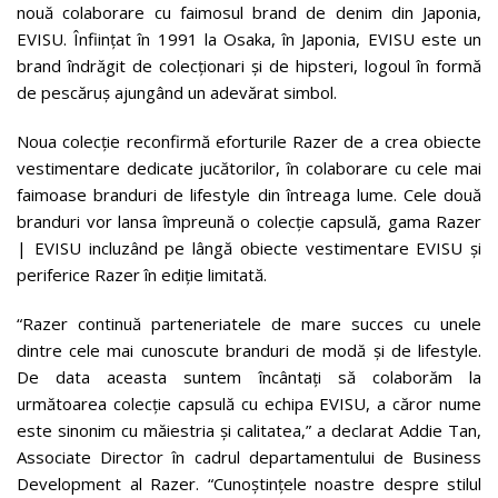
nouă colaborare cu faimosul brand de denim din Japonia,
EVISU. Înființat în 1991 la Osaka, în Japonia, EVISU este un
brand îndrăgit de colecționari și de hipsteri, logoul în formă
de pescăruș ajungând un adevărat simbol.
Noua colecție reconfirmă eforturile Razer de a crea obiecte
vestimentare dedicate jucătorilor, în colaborare cu cele mai
faimoase branduri de lifestyle din întreaga lume. Cele două
branduri vor lansa împreună o colecție capsulă, gama Razer
| EVISU incluzând pe lângă obiecte vestimentare EVISU și
periferice Razer în ediție limitată.
“Razer continuă parteneriatele de mare succes cu unele
dintre cele mai cunoscute branduri de modă și de lifestyle.
De data aceasta suntem încântați să colaborăm la
următoarea colecție capsulă cu echipa EVISU, a căror nume
este sinonim cu măiestria și calitatea,” a declarat Addie Tan,
Associate Director în cadrul departamentului de Business
Development al Razer. “Cunoștințele noastre despre stilul