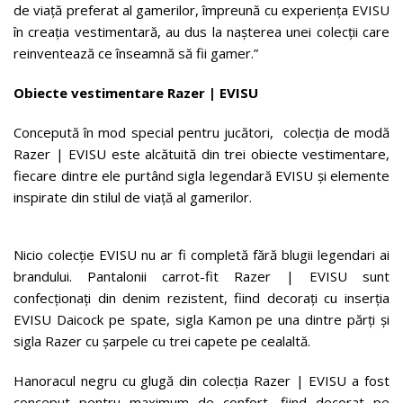
de viață preferat al gamerilor, împreună cu experiența EVISU
în creația vestimentară, au dus la nașterea unei colecții care
reinventează ce înseamnă să fii gamer.”
Obiecte vestimentare Razer | EVISU
Concepută în mod special pentru jucători, colecția de modă
Razer | EVISU este alcătuită din trei obiecte vestimentare,
fiecare dintre ele purtând sigla legendară EVISU și elemente
inspirate din stilul de viață al gamerilor.
Nicio colecție EVISU nu ar fi completă fără blugii legendari ai
brandului. Pantalonii carrot-fit Razer | EVISU sunt
confecționați din denim rezistent, fiind decorați cu inserția
EVISU Daicock pe spate, sigla Kamon pe una dintre părți și
sigla Razer cu șarpele cu trei capete pe cealaltă.
Hanoracul negru cu glugă din colecția Razer | EVISU a fost
conceput pentru maximum de confort, fiind decorat pe