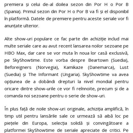
premiera și celui de-al doilea sezon din Por H o Por B
(Spania). Primul sezon din Por H o Por B va fi și el disponibil
în platformă. Datele de premiere pentru aceste seriale vor fi
anunțate ulterior.
Alte show-uri populare ce fac parte din achiziție includ mai
multe seriale care au avut recent lansarea noilor sezoane pe
HBO Max, dar care se vor muta în noua lor casă exclusivă,
pe SkyShowtime. Este vorba despre Beartown (Suedia),
Beforeigners (Norvegia), Kamikaze (Danemarca), Lust
(Suedia) și The Informant (Ungaria). SkyShowtime va avea
opțiunea de a dobândi drepturi la nivel mondial pentru
oricare dintre show-urile ce vor fi reînnoite, precum și de a
comanda noi sezoane pentru o serie de show-uri.
În plus față de noile show-uri originale, achiziția amplifică, în
timp util pentru lansările sale ce urmează să aibă loc pe
piețele din Europa, selecția solidă și convingătoare a
platformei SkyShowtime de seriale apreciate de critici. Pe