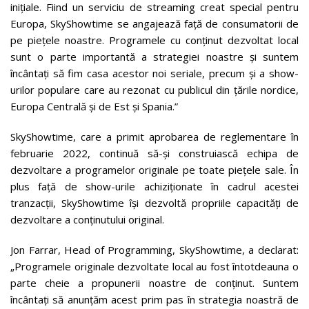
inițiale. Fiind un serviciu de streaming creat special pentru
Europa, SkyShowtime se angajează față de consumatorii de
pe piețele noastre. Programele cu conținut dezvoltat local
sunt o parte importantă a strategiei noastre și suntem
încântați să fim casa acestor noi seriale, precum și a show-
urilor populare care au rezonat cu publicul din țările nordice,
Europa Centrală și de Est și Spania.”
SkyShowtime, care a primit aprobarea de reglementare în
februarie 2022, continuă să-și construiască echipa de
dezvoltare a programelor originale pe toate piețele sale. În
plus față de show-urile achiziționate în cadrul acestei
tranzacții, SkyShowtime își dezvoltă propriile capacități de
dezvoltare a conținutului original.
Jon Farrar, Head of Programming, SkyShowtime, a declarat:
„Programele originale dezvoltate local au fost întotdeauna o
parte cheie a propunerii noastre de conținut. Suntem
încântați să anunțăm acest prim pas în strategia noastră de