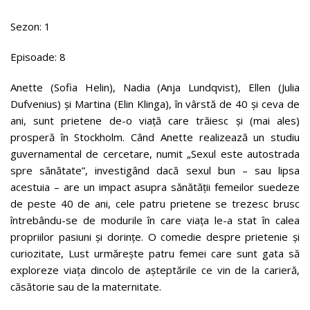
Sezon: 1
Episoade: 8
Anette (Sofia Helin), Nadia (Anja Lundqvist), Ellen (Julia
Dufvenius) și Martina (Elin Klinga), în vârstă de 40 și ceva de
ani, sunt prietene de-o viață care trăiesc și (mai ales)
prosperă în Stockholm. Când Anette realizează un studiu
guvernamental de cercetare, numit „Sexul este autostrada
spre sănătate”, investigând dacă sexul bun – sau lipsa
acestuia – are un impact asupra sănătății femeilor suedeze
de peste 40 de ani, cele patru prietene se trezesc brusc
întrebându-se de modurile în care viața le-a stat în calea
propriilor pasiuni și dorințe. O comedie despre prietenie și
curiozitate, Lust urmărește patru femei care sunt gata să
exploreze viața dincolo de așteptările ce vin de la carieră,
căsătorie sau de la maternitate.