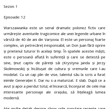
Sezon: 1
Episoade: 12
Warszawianka este un serial dramatic polonez fictiv care
urmărește aventurile tragicomice ale unei legende urbane în
vârstă de 40 de ani din Varșovia. El este un personaj foarte
complex, un petrecăreț iresponsabil, un Don Juan fără oprire
și prietenul tuturor în același timp. În spatele acestei măști,
este o persoană aflată în suferință și care se detestă pe
sine, ținut captiv de părinții săi (Krystyna Janda și Jerzy
Skolimowski) și încătușat de cultura și vremurile care l-au
modelat. Cu un cap plin de vise, talentul său la scris a furat
inimile Generației X. Dar nu s-a maturizat. E slab. După ce a
avut și apoi a pierdut totul, el încearcă, înconjurat de cele mai
interesante personaje ale orașului, să înțeleagă lumea
modernă.
Mai multe detalii despre show-urile populare recente care