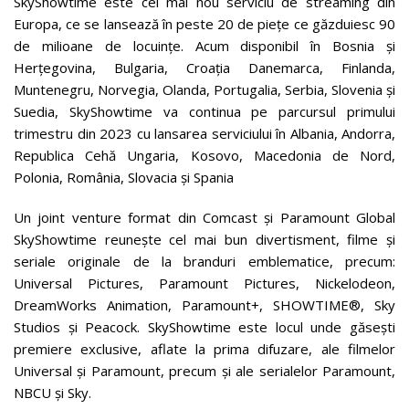
SkyShowtime este cel mai nou serviciu de streaming din
Europa, ce se lansează în peste 20 de piețe ce găzduiesc 90
de milioane de locuințe. Acum disponibil în Bosnia și
Herțegovina, Bulgaria, Croația Danemarca, Finlanda,
Muntenegru, Norvegia, Olanda, Portugalia, Serbia, Slovenia și
Suedia, SkyShowtime va continua pe parcursul primului
trimestru din 2023 cu lansarea serviciului în Albania, Andorra,
Republica Cehă Ungaria, Kosovo, Macedonia de Nord,
Polonia, România, Slovacia și Spania
Un joint venture format din Comcast și Paramount Global
SkyShowtime reunește cel mai bun divertisment, filme și
seriale originale de la branduri emblematice, precum:
Universal Pictures, Paramount Pictures, Nickelodeon,
DreamWorks Animation, Paramount+, SHOWTIME®, Sky
Studios și Peacock. SkyShowtime este locul unde găsești
premiere exclusive, aflate la prima difuzare, ale filmelor
Universal și Paramount, precum și ale serialelor Paramount,
NBCU și Sky.