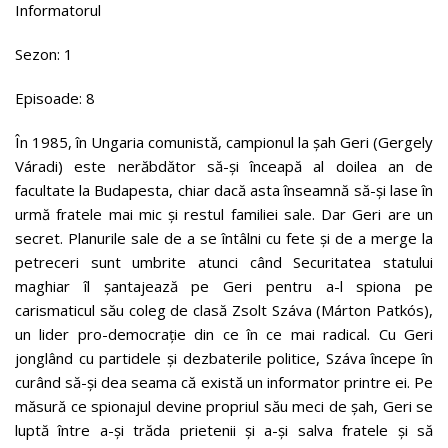
Informatorul
Sezon: 1
Episoade: 8
În 1985, în Ungaria comunistă, campionul la șah Geri (Gergely
Váradi) este nerăbdător să-și înceapă al doilea an de
facultate la Budapesta, chiar dacă asta înseamnă să-și lase în
urmă fratele mai mic și restul familiei sale. Dar Geri are un
secret. Planurile sale de a se întâlni cu fete și de a merge la
petreceri sunt umbrite atunci când Securitatea statului
maghiar îl șantajează pe Geri pentru a-l spiona pe
carismaticul său coleg de clasă Zsolt Száva (Márton Patkós),
un lider pro-democrație din ce în ce mai radical. Cu Geri
jonglând cu partidele și dezbaterile politice, Száva începe în
curând să-și dea seama că există un informator printre ei. Pe
măsură ce spionajul devine propriul său meci de șah, Geri se
luptă între a-și trăda prietenii și a-și salva fratele și să