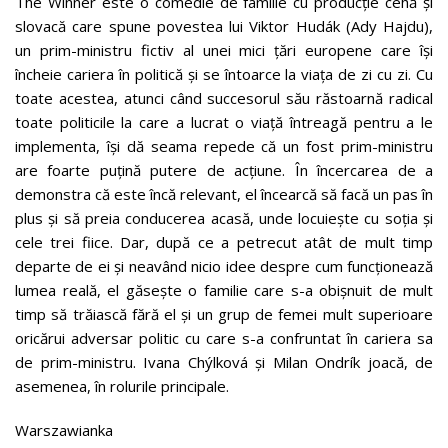
The Winner este o comedie de familie cu producție cehă și
slovacă care spune povestea lui Viktor Hudák (Ady Hajdu),
un prim-ministru fictiv al unei mici țări europene care își
încheie cariera în politică și se întoarce la viața de zi cu zi. Cu
toate acestea, atunci când succesorul său răstoarnă radical
toate politicile la care a lucrat o viață întreagă pentru a le
implementa, își dă seama repede că un fost prim-ministru
are foarte puțină putere de acțiune. În încercarea de a
demonstra că este încă relevant, el încearcă să facă un pas în
plus și să preia conducerea acasă, unde locuiește cu soția și
cele trei fiice. Dar, după ce a petrecut atât de mult timp
departe de ei și neavând nicio idee despre cum funcționează
lumea reală, el găsește o familie care s-a obișnuit de mult
timp să trăiască fără el și un grup de femei mult superioare
oricărui adversar politic cu care s-a confruntat în cariera sa
de prim-ministru. Ivana Chýlková și Milan Ondrík joacă, de
asemenea, în rolurile principale.
Warszawianka