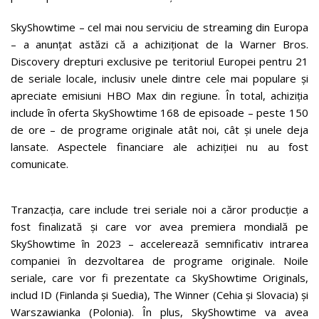
SkyShowtime – cel mai nou serviciu de streaming din Europa
– a anunțat astăzi că a achiziționat de la Warner Bros.
Discovery drepturi exclusive pe teritoriul Europei pentru 21
de seriale locale, inclusiv unele dintre cele mai populare și
apreciate emisiuni HBO Max din regiune. În total, achiziția
include în oferta SkyShowtime 168 de episoade – peste 150
de ore – de programe originale atât noi, cât și unele deja
lansate. Aspectele financiare ale achiziției nu au fost
comunicate.
Tranzacția, care include trei seriale noi a căror producție a
fost finalizată și care vor avea premiera mondială pe
SkyShowtime în 2023 – accelerează semnificativ intrarea
companiei în dezvoltarea de programe originale. Noile
seriale, care vor fi prezentate ca SkyShowtime Originals,
includ ID (Finlanda și Suedia), The Winner (Cehia și Slovacia) și
Warszawianka (Polonia). În plus, SkyShowtime va avea