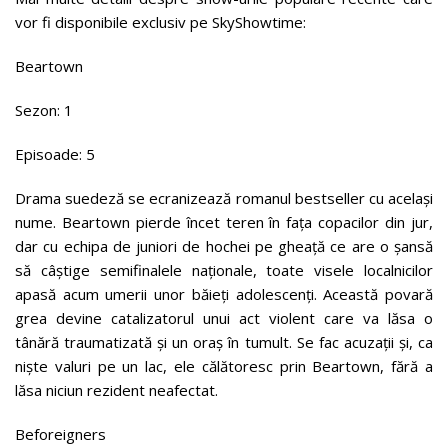
vor fi disponibile exclusiv pe SkyShowtime:
Beartown
Sezon: 1
Episoade: 5
Drama suedeză se ecranizează romanul bestseller cu același
nume. Beartown pierde încet teren în fața copacilor din jur,
dar cu echipa de juniori de hochei pe gheață ce are o șansă
să câștige semifinalele naționale, toate visele localnicilor
apasă acum umerii unor băieți adolescenți. Această povară
grea devine catalizatorul unui act violent care va lăsa o
tânără traumatizată și un oraș în tumult. Se fac acuzații și, ca
niște valuri pe un lac, ele călătoresc prin Beartown, fără a
lăsa niciun rezident neafectat.
Beforeigners