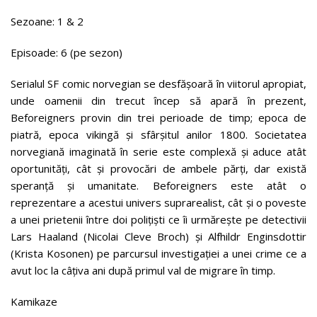
Sezoane: 1 & 2
Episoade: 6 (pe sezon)
Serialul SF comic norvegian se desfășoară în viitorul apropiat,
unde oamenii din trecut încep să apară în prezent,
Beforeigners provin din trei perioade de timp; epoca de
piatră, epoca vikingă și sfârșitul anilor 1800. Societatea
norvegiană imaginată în serie este complexă și aduce atât
oportunități, cât și provocări de ambele părți, dar există
speranță și umanitate. Beforeigners este atât o
reprezentare a acestui univers suprarealist, cât și o poveste
a unei prietenii între doi polițiști ce îi urmărește pe detectivii
Lars Haaland (Nicolai Cleve Broch) și Alfhildr Enginsdottir
(Krista Kosonen) pe parcursul investigației a unei crime ce a
avut loc la câțiva ani după primul val de migrare în timp.
Kamikaze