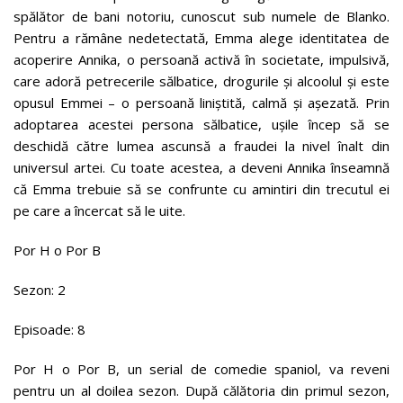
spălător de bani notoriu, cunoscut sub numele de Blanko.
Pentru a rămâne nedetectată, Emma alege identitatea de
acoperire Annika, o persoană activă în societate, impulsivă,
care adoră petrecerile sălbatice, drogurile și alcoolul și este
opusul Emmei – o persoană liniștită, calmă și așezată. Prin
adoptarea acestei persona sălbatice, ușile încep să se
deschidă către lumea ascunsă a fraudei la nivel înalt din
universul artei. Cu toate acestea, a deveni Annika înseamnă
că Emma trebuie să se confrunte cu amintiri din trecutul ei
pe care a încercat să le uite.
Por H o Por B
Sezon: 2
Episoade: 8
Por H o Por B, un serial de comedie spaniol, va reveni
pentru un al doilea sezon. După călătoria din primul sezon,