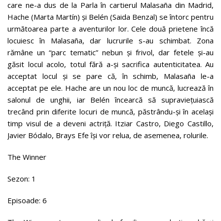
care ne-a dus de la Parla în cartierul Malasaña din Madrid,
Hache (Marta Martín) și Belén (Saida Benzal) se întorc pentru
următoarea parte a aventurilor lor. Cele două prietene încă
locuiesc în Malasaña, dar lucrurile s-au schimbat. Zona
rămâne un “parc tematic” nebun și frivol, dar fetele și-au
găsit locul acolo, totul fără a-și sacrifica autenticitatea. Au
acceptat locul și se pare că, în schimb, Malasaña le-a
acceptat pe ele. Hache are un nou loc de muncă, lucrează în
salonul de unghii, iar Belén încearcă să supraviețuiască
trecând prin diferite locuri de muncă, păstrându-și în același
timp visul de a deveni actriță. Itziar Castro, Diego Castillo,
Javier Bódalo, Brays Efe își vor relua, de asemenea, rolurile.
The Winner
Sezon: 1
Episoade: 6