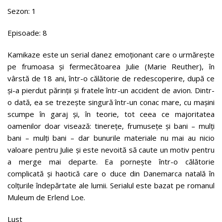
Sezon: 1
Episoade: 8
Kamikaze este un serial danez emoționant care o urmărește
pe frumoasa și fermecătoarea Julie (Marie Reuther), în
vârstă de 18 ani, într-o călătorie de redescoperire, după ce
și-a pierdut părinții și fratele într-un accident de avion. Dintr-
o dată, ea se trezește singură într-un conac mare, cu mașini
scumpe în garaj și, în teorie, tot ceea ce majoritatea
oamenilor doar visează: tinerețe, frumusețe și bani – mulți
bani – mulți bani – dar bunurile materiale nu mai au nicio
valoare pentru Julie și este nevoită să caute un motiv pentru
a merge mai departe. Ea pornește într-o călătorie
complicată și haotică care o duce din Danemarca natală în
colțurile îndepărtate ale lumii. Serialul este bazat pe romanul
Muleum de Erlend Loe.
Lust