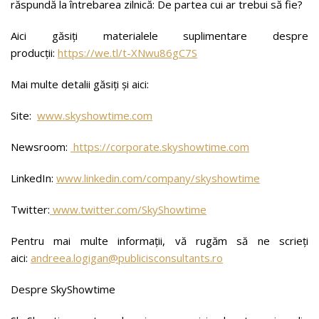
răspundă la întrebarea zilnică: De partea cui ar trebui să fie?
Aici găsiți materialele suplimentare despre
producții:
https://we.tl/t-XNwu86gC7S
Mai multe detalii găsiți și aici:
Site:
www.skyshowtime.com
Newsroom:
https://corporate.skyshowtime.com
LinkedIn:
www.linkedin.com/company/skyshowtime
Twitter:
www.twitter.com/SkyShowtime
Pentru mai multe informații, vă rugăm să ne scrieți
aici:
andreea.logigan@publicisconsultants.ro
Despre SkyShowtime