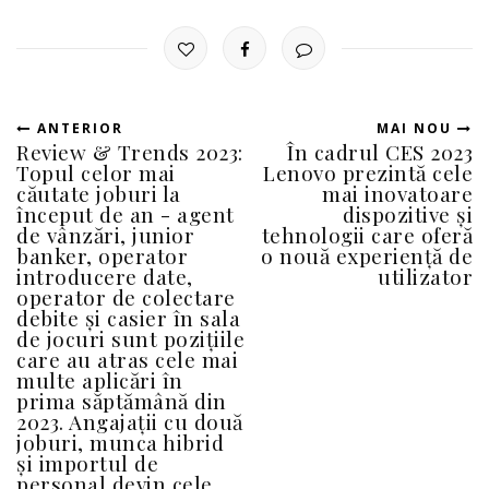
ANTERIOR
MAI NOU
Review & Trends 2023:
În cadrul CES 2023
Topul celor mai
Lenovo prezintă cele
căutate joburi la
mai inovatoare
început de an - agent
dispozitive și
de vânzări, junior
tehnologii care oferă
banker, operator
o nouă experiență de
introducere date,
utilizator
operator de colectare
debite și casier în sala
de jocuri sunt pozițiile
care au atras cele mai
multe aplicări în
prima săptămână din
2023. Angajații cu două
joburi, munca hibrid
și importul de
personal devin cele