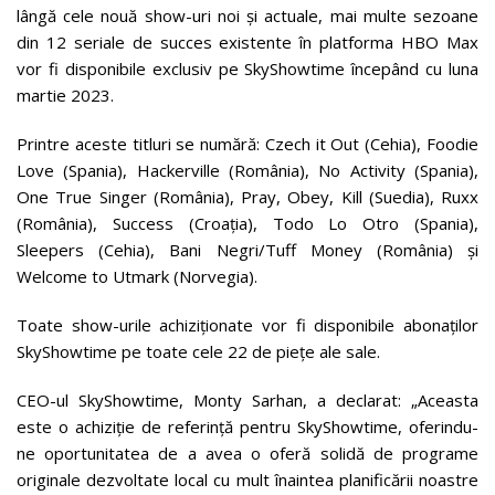
lângă cele nouă show-uri noi și actuale, mai multe sezoane
din 12 seriale de succes existente în platforma HBO Max
vor fi disponibile exclusiv pe SkyShowtime începând cu luna
martie 2023.
Printre aceste titluri se numără: Czech it Out (Cehia), Foodie
Love (Spania), Hackerville (România), No Activity (Spania),
One True Singer (România), Pray, Obey, Kill (Suedia), Ruxx
(România), Success (Croația), Todo Lo Otro (Spania),
Sleepers (Cehia), Bani Negri/Tuff Money (România) și
Welcome to Utmark (Norvegia).
Toate show-urile achiziționate vor fi disponibile abonaților
SkyShowtime pe toate cele 22 de piețe ale sale.
CEO-ul SkyShowtime, Monty Sarhan, a declarat: „Aceasta
este o achiziție de referință pentru SkyShowtime, oferindu-
ne oportunitatea de a avea o oferă solidă de programe
originale dezvoltate local cu mult înaintea planificării noastre