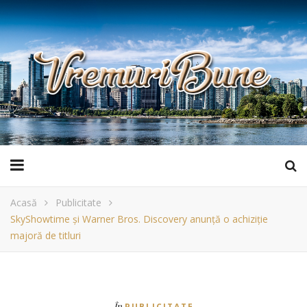
Acasă
Publicitate
SkyShowtime și Warner Bros. Discovery anunță o achiziție
majoră de titluri
În
PUBLICITATE