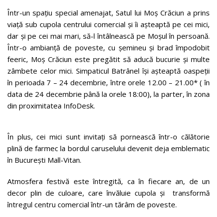
Într-un spațiu special amenajat, Satul lui Moș Crăciun a prins
viață sub cupola centrului comercial și îi așteaptă pe cei mici,
dar și pe cei mai mari, să-l întâlnească pe Moșul în persoană.
Într-o ambianță de poveste, cu șemineu și brad împodobit
feeric, Moș Crăciun este pregătit să aducă bucurie și multe
zâmbete celor mici. Simpaticul Batrânel își așteaptă oaspeții
în perioada 7 – 24 decembrie, între orele 12.00 – 21.00* ( în
data de 24 decembrie până la orele 18:00), la parter, în zona
din proximitatea InfoDesk.
În plus, cei mici sunt invitați să pornească într-o călătorie
plină de farmec la bordul caruselului devenit deja emblematic
în București Mall-Vitan.
Atmosfera festivă este întregită, ca în fiecare an, de un
decor plin de culoare, care învăluie cupola și transformă
întregul centru comercial într-un tărâm de poveste.