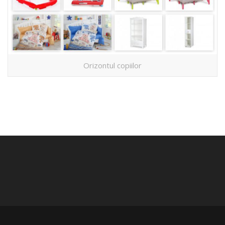
Orizontul copiilor