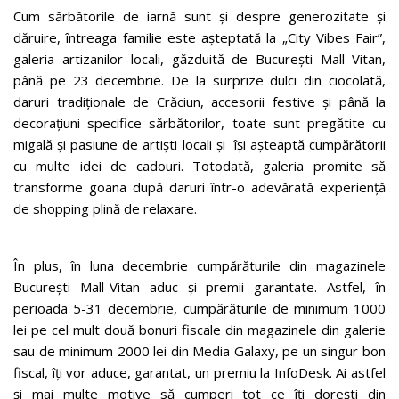
Cum sărbătorile de iarnă sunt și despre generozitate și
dăruire, întreaga familie este așteptată la „City Vibes Fair”,
galeria artizanilor locali, găzduită de București Mall–Vitan,
până pe 23 decembrie. De la surprize dulci din ciocolată,
daruri tradiționale de Crăciun, accesorii festive și până la
decorațiuni specifice sărbătorilor, toate sunt pregătite cu
migală și pasiune de artiști locali și își așteaptă cumpărătorii
cu multe idei de cadouri. Totodată, galeria promite să
transforme goana după daruri într-o adevărată experiență
de shopping plină de relaxare.
În plus, în luna decembrie cumpărăturile din magazinele
București Mall-Vitan aduc și premii garantate. Astfel, în
perioada 5-31 decembrie, cumpărăturile de minimum 1000
lei pe cel mult două bonuri fiscale din magazinele din galerie
sau de minimum 2000 lei din Media Galaxy, pe un singur bon
fiscal, îți vor aduce, garantat, un premiu la InfoDesk. Ai astfel
și mai multe motive să cumperi tot ce îți dorești din