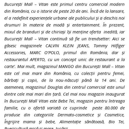
București Mall – Vitan este primul centru comercial modern
din România, cu o istorie de peste 20 de ani. Încă de la lansare,
el a redefinit experiențele urbane ale publicului și a deschis noi
drumuri în materie de modă și entertainment. În prezent,
mixul de branduri și de chiriaşi îşi menţine oferta inedită, iar
București Mall – Vitan continuă să fie un trendsetter: Aici se
găsesc magazinele CALVIN KLEIN JEANS, Tommy Hilfiger
Accessories, MARC O’POLO, primul din România, dar şi
restaurantul APERTO, cu un concept unic de restaurant a la
carte’. Mai mult, magazinul MANGO din București Mall – Vitan
este cel mai mare din România, cu colecții pentru femei,
bărbați și copii, de la nou-născuți până la 14 ani. De
asemenea, magazinul Douglas din centrul comercial este unul
dintre cele mai mari din țară. Cel mai nou magazin inaugurat
în București Mall Vitan este Bebe Tei, magazin pentru întreaga
familie, cu o ofertă variată ce cuprinde peste 80.000 de
produse din categoriile Dermato-cosmetice și Cosmetice,
Îngrijire mama și bebe, Alimentație sănătoasă, Bio Tei,
Puericultură mică și mare, Jucării.