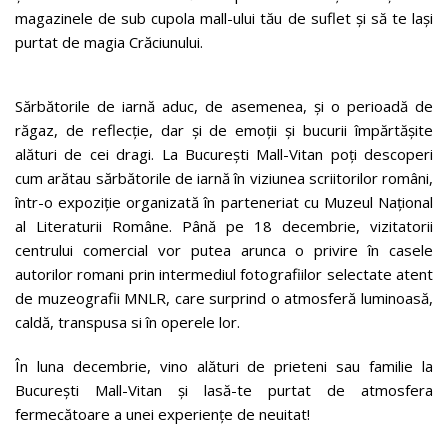
magazinele de sub cupola mall-ului tău de suflet și să te lași
purtat de magia Crăciunului.
Sărbătorile de iarnă aduc, de asemenea, și o perioadă de
răgaz, de reflecție, dar și de emoții și bucurii împărtășite
alături de cei dragi. La București Mall-Vitan poți descoperi
cum arătau sărbătorile de iarnă în viziunea scriitorilor români,
într-o expoziție organizată în parteneriat cu Muzeul Național
al Literaturii Române. Până pe 18 decembrie, vizitatorii
centrului comercial vor putea arunca o privire în casele
autorilor romani prin intermediul fotografiilor selectate atent
de muzeografii MNLR, care surprind o atmosferă luminoasă,
caldă, transpusa si în operele lor.
În luna decembrie, vino alături de prieteni sau familie la
București Mall-Vitan și lasă-te purtat de atmosfera
fermecătoare a unei experiențe de neuitat!